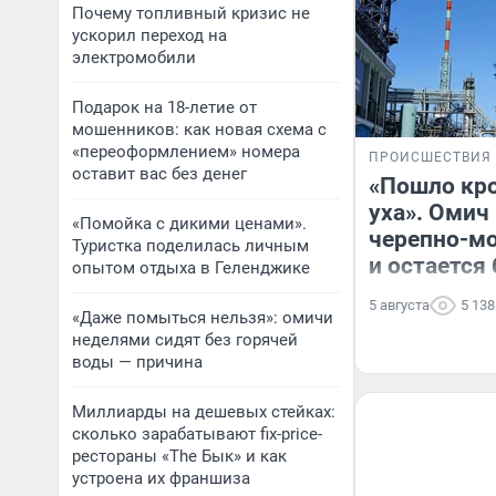
Почему топливный кризис не
ускорил переход на
электромобили
Подарок на 18-летие от
мошенников: как новая схема с
«переоформлением» номера
ПРОИСШЕСТВИЯ
оставит вас без денег
«Пошло кро
уха». Омич
«Помойка с дикими ценами».
черепно-м
Туристка поделилась личным
и остается
опытом отдыха в Геленджике
5 августа
5 138
«Даже помыться нельзя»: омичи
неделями сидят без горячей
воды — причина
Миллиарды на дешевых стейках:
сколько зарабатывают fix-price-
рестораны «The Бык» и как
устроена их франшиза