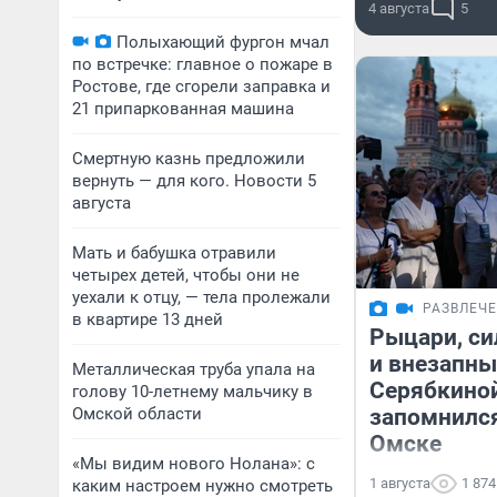
4 августа
5
Полыхающий фургон мчал
по встречке: главное о пожаре в
Ростове, где сгорели заправка и
21 припаркованная машина
Смертную казнь предложили
вернуть — для кого. Новости 5
августа
Мать и бабушка отравили
четырех детей, чтобы они не
уехали к отцу, — тела пролежали
РАЗВЛЕЧ
в квартире 13 дней
Рыцари, си
и внезапны
Металлическая труба упала на
Серябкиной
голову 10-летнему мальчику в
Омской области
запомнился
Омске
«Мы видим нового Нолана»: с
1 августа
1 874
каким настроем нужно смотреть