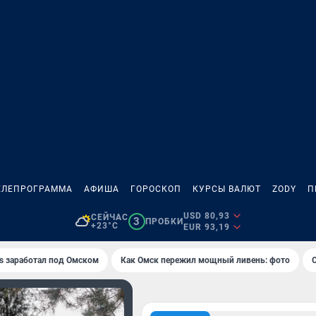
ЕЛЕПРОГРАММА
АФИША
ГОРОСКОП
КУРСЫ ВАЛЮТ
ZODY
П
USD 80,93
СЕЙЧАС
3
ПРОБКИ
+23°C
EUR 93,19
es заработал под Омском
Как Омск пережил мощный ливень: фото