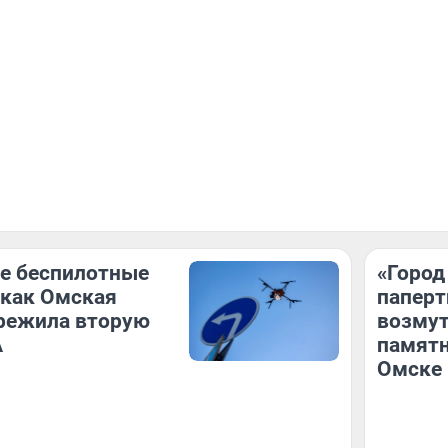
е беспилотные
«Город
 как Омская
паперт
ережила вторую
возмут
А
памятн
Омске