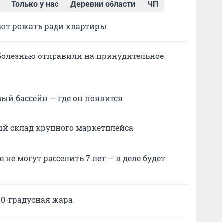
Только у нас
Деревни области
ЧП
ют рожать ради квартиры
 болезнью отправили на принудительное
вый бассейн — где он появится
ый склад крупного маркетплейса
не могут расселить 7 лет — в деле будет
30-градусная жара