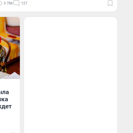
3 786
127
ыла
чка
ждет