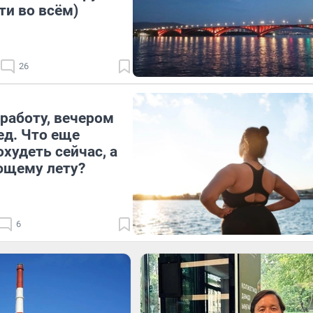
ти во всём)
26
работу, вечером
ед. Что еще
худеть сейчас, а
ющему лету?
6