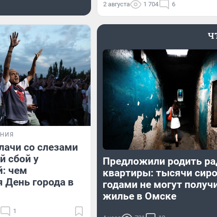
2 августа
1 704
6
Ч
ЕНИЯ
лачи со слезами
й сбой у
Предложили родить ра
: чем
квартиры: тысячи сир
 День города в
годами не могут получ
жилье в Омске
1