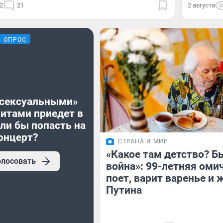
2
21
2 августа
ОПРОС
«сексуальными»
хитами приедет в
ли бы попасть на
онцерт?
СТРАНА И МИР
«Какое там детство? Б
олосовать
война»: 99-летняя оми
поет, варит варенье и 
Путина