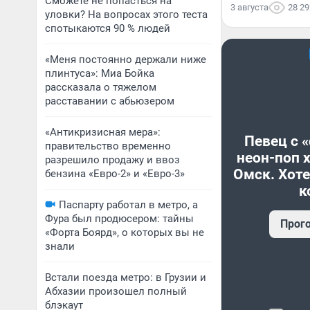
Сможете не попасться на
3 августа
28 29
уловки? На вопросах этого теста
спотыкаются 90 % людей
«Меня постоянно держали ниже
плинтуса»: Миа Бойка
рассказала о тяжелом
расставании с абьюзером
«Антикризисная мера»:
Певец с 
правительство временно
неон-поп 
разрешило продажу и ввоз
Омск. Хоте
бензина «Евро-2» и «Евро-3»
к
Паспарту работал в метро, а
Фура был продюсером: тайны
Прог
«Форта Боярд», о которых вы не
знали
Встали поезда метро: в Грузии и
Абхазии произошел полный
блэкаут