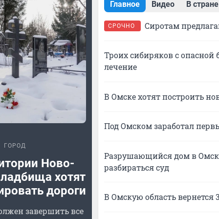
Главное
Видео
В стране
Сиротам предлага
СРОЧНО
Троих сибиряков с опасной
лечение
В Омске хотят построить но
Под Омском заработал перв
ГОРОД
Разрушающийся дом в Омске 
итории Ново-
разбираться суд
ладбища хотят
ировать дороги
В Омскую область вернется 
олжен завершить все