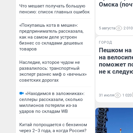
Омска (поч
Что мешает получать большую
пенсию: список главных ошибок
«Покупаешь кота в мешке»:
5 августа
2 010
предприниматель рассказала,
как на самом деле устроен
бизнес со складами дешевых
ГОРОД
товаров
Пешком на 
на велосип
Наследие, которое чудом не
поможет по
развалилось: транспортный
не к следу
эксперт разнес миф о «вечных»
советских дорогах
«Находимся в заложниках»:
31 июля
1 020
селлеры рассказали, сколько
миллионов потеряли из-за
ударов по складам WB
Китай попрощается с бензином
через 2–3 года, а когда Россия?