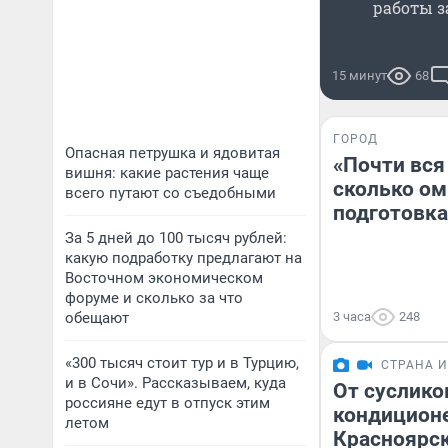
работы з
15 минут
68
ГОРОД
Опасная петрушка и ядовитая
«Почти вся
вишня: какие растения чаще
сколько ом
всего путают со съедобными
подготовка
За 5 дней до 100 тысяч рублей:
какую подработку предлагают на
Восточном экономическом
форуме и сколько за что
обещают
3 часа
248
«300 тысяч стоит тур и в Турцию,
СТРАНА 
и в Сочи». Рассказываем, куда
От суслико
россияне едут в отпуск этим
кондицион
летом
Красноярск