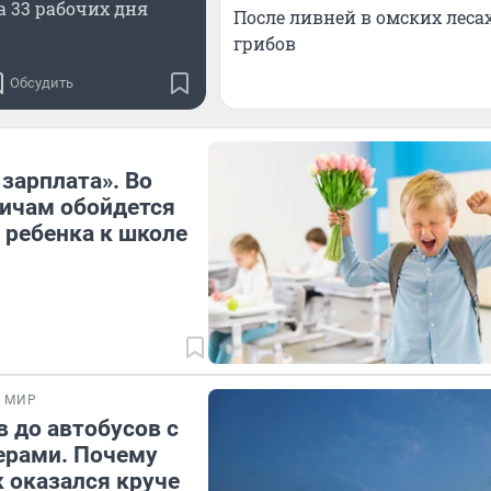
а 33 рабочих дня
После ливней в омских леса
грибов
Обсудить
 зарплата». Во
ичам обойдется
 ребенка к школе
И МИР
в до автобусов с
ерами. Почему
 оказался круче