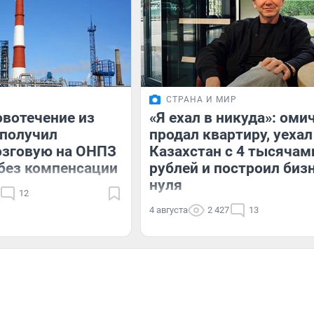
СТРАНА И МИР
вотечение из
«Я ехал в никуда»: оми
 получил
продал квартиру, уехал
озговую на ОНПЗ
Казахстан с 4 тысячам
 без компенсации
рублей и построил бизн
нуля
12
4 августа
2 427
13