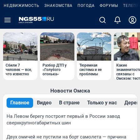
НЕДВИЖИМОСТЬ
ЗНАКОМСТВА
ПОГОДА
ФОРУМЫ
ТЕЛЕПР
Сбили 7
Разбор ДТП у
Тюремная
Какие
человек — все,
«Голубого
система и ее
знаменитост
что известно
огонька»
проблемы
связаны с
Омском: тест
Новости Омска
Главное
Видео
В стране
Только у нас
Дерев
На Левом берегу построят первый в России завод
сверхкрупногабаритных шин
Двух омичей не пустили на борт самолета — причина