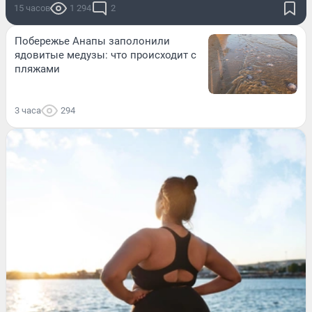
15 часов
1 294
2
Побережье Анапы заполонили
ядовитые медузы: что происходит с
пляжами
3 часа
294