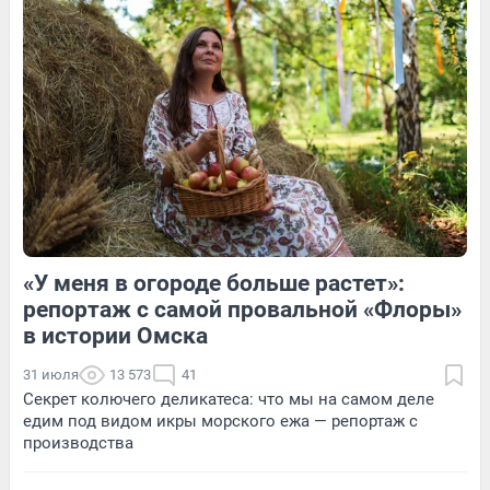
Обсудить
2
Обсудить
«У меня в огороде больше растет»:
1
Обсудить
3
Обсудить
репортаж с самой провальной «Флоры»
в истории Омска
31 июля
13 573
41
Секрет колючего деликатеса: что мы на самом деле
едим под видом икры морского ежа — репортаж с
производства