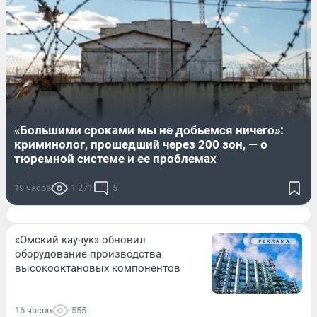
«Большими сроками мы не добьемся ничего»:
криминолог, прошедший через 200 зон, — о
тюремной системе и ее проблемах
19 часов
1 271
5
«Омский каучук» обновил
оборудование производства
высокооктановых компонентов
16 часов
555