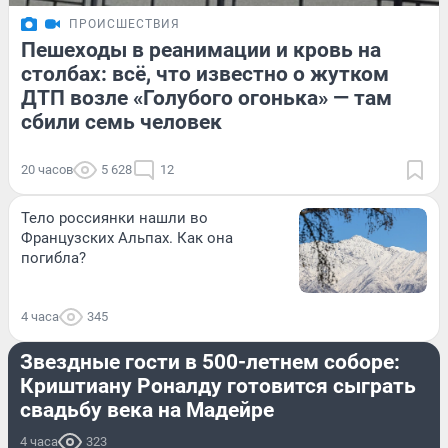
ПРОИСШЕСТВИЯ
Пешеходы в реанимации и кровь на
столбах: всё, что известно о жутком
ДТП возле «Голубого огонька» — там
сбили семь человек
20 часов
5 628
12
Тело россиянки нашли во
Французских Альпах. Как она
погибла?
4 часа
345
СПОРТ
Звездные гости в 500-летнем соборе:
Криштиану Роналду готовится сыграть
свадьбу века на Мадейре
4 часа
323