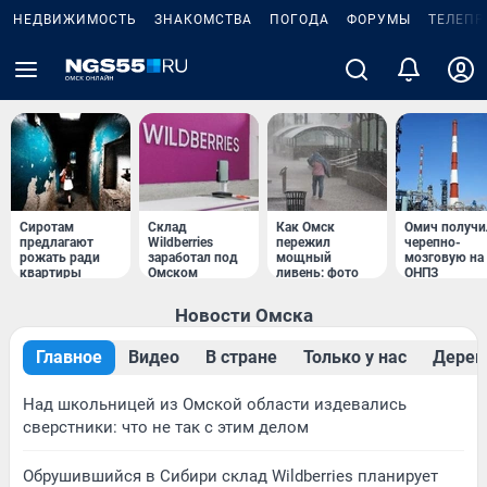
НЕДВИЖИМОСТЬ
ЗНАКОМСТВА
ПОГОДА
ФОРУМЫ
ТЕЛЕПР
Сиротам
Склад
Как Омск
Омич получи
предлагают
Wildberries
пережил
черепно-
рожать ради
заработал под
мощный
мозговую на
квартиры
Омском
ливень: фото
ОНПЗ
Новости Омска
Главное
Видео
В стране
Только у нас
Дерев
Над школьницей из Омской области издевались
сверстники: что не так с этим делом
Обрушившийся в Сибири склад Wildberries планирует