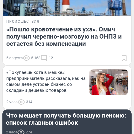
ПРОИСШЕСТВИЯ
«Пошло кровотечение из уха». Омич
получил черепно-мозговую на ОНПЗ и
остается без компенсации
5 августа
5 163
12
«Покупаешь кота в мешке»:
предприниматель рассказала, как на
самом деле устроен бизнес со
складами дешевых товаров
2 часа
314
ЭКОНОМИКА
Что мешает получать большую пенсию:
список главных ошибок
2 часа
274