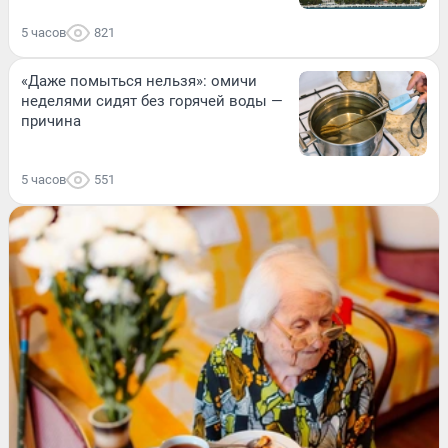
5 часов
821
«Даже помыться нельзя»: омичи
неделями сидят без горячей воды —
причина
5 часов
551