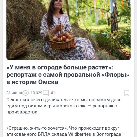
Обсудить
2
Обсудить
«У меня в огороде больше растет»:
13
Обсудить
4
Обсудить
репортаж с самой провальной «Флоры»
в истории Омска
31 июля
13 029
41
Секрет колючего деликатеса: что мы на самом деле
едим под видом икры морского ежа — репортаж с
производства
«Страшно, жить-то хочется». Что происходит вокруг
атакованного БПЛА склада Wildberries в Волгограде —