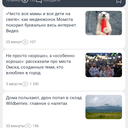
16 минут
132
Обсудить
«Чисто все мамы и все дети на
свете»: как медвежонок Момота
покорил буквально весь интернет.
Видео
25 минут
107
Не просто «хорошо», а «особенно
хорошо»: рассказали про места
Омска, созданные теми, кто
влюблен в город
3 августа
1 330
Дома полыхают, дрон попал в склад
Wildberries: главное о налетах
33 минуты
156