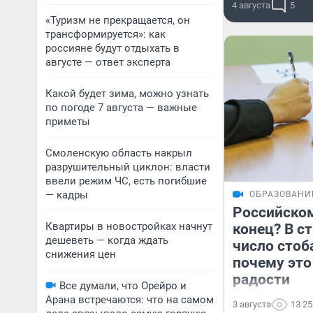
4 августа
5
«Туризм не прекращается, он
трансформируется»: как
россияне будут отдыхать в
августе — ответ эксперта
Какой будет зима, можно узнать
по погоде 7 августа — важные
приметы
Смоленскую область накрыл
разрушительный циклон: власти
ввели режим ЧС, есть погибшие
— кадры
ОБРАЗОВАНИ
Российско
Квартиры в новостройках начнут
конец? В с
дешеветь — когда ждать
число стоб
снижения цен
почему это
радости
Все думали, что Орейро и
Арана встречаются: что на самом
3 августа
13 25