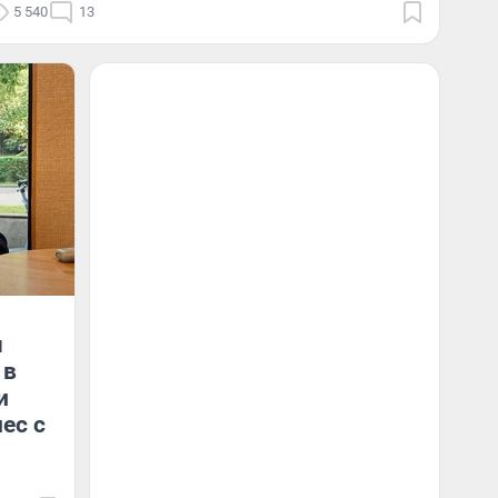
5 540
13
ч
 в
и
ес с