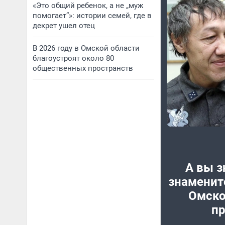
«Это общий ребенок, а не „муж
помогает“»: истории семей, где в
декрет ушел отец
В 2026 году в Омской области
благоустроят около 80
общественных пространств
А вы з
знаменит
Омско
п