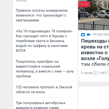
Правила оплаты коммуналки
изменятся: что произойдет с
квитанциями
«На 18 отдыхающих 18 поваров».
ПРОИСШЕ
Как проходит лето в Крыму с
Пешеходы 
перебоями света и бензина,
водой по графику и налетами
кровь на ст
БПЛА
известно 
возле «Гол
Покупатель приобрел на
там сбили 
маркетплейсе новенький
телевизор, а вместе с ним — кучу
5 часов
2 567
проблем
122 человека пропало в Омской
области за июль
Три популярных автобусных
маршрута изменят схему