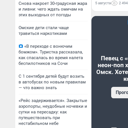
Снова накроет 30-градусная жара
5 августа
2 494
и ливни: чего ждать омичам на
этих выходных от погоды
Омские дети стали чаще
травиться наркотиками
«В переходе с вонючим
бомжом». Туристка рассказала,
Певец с 
как спасалась во время налета
беспилотников на Сочи
неон-поп 
Омск. Хоте
С 1 сентября детей будут возить
к
в автобусах по новым правилам
— что важно знать
Прог
«Рейс задерживается». Закрытые
аэропорты, неудобные ночевки и
сутки на пересадку: как
путешествовать при
нестабильном небе