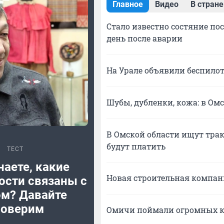
Главное
Видео
В стране
Стало известно состяние по
день после аварии
На Урале объявили беспилот
Шубы, дубленки, кожа: в Ом
В Омской области ищут трак
будут платить
ТЕСТ
наете, какие
Новая строительная компани
ости связаны с
м? Давайте
роверим
Омичи поймали огромных к