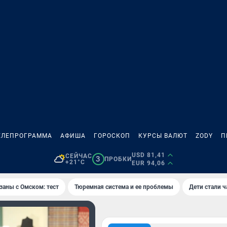
ЕЛЕПРОГРАММА
АФИША
ГОРОСКОП
КУРСЫ ВАЛЮТ
ZODY
П
USD 81,41
СЕЙЧАС
3
ПРОБКИ
+21°C
EUR 94,06
заны с Омском: тест
Тюремная система и ее проблемы
Дети стали 