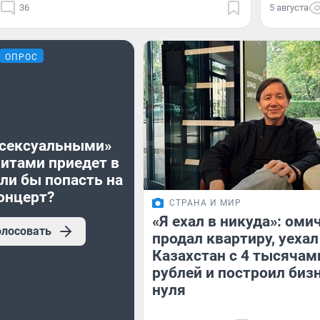
36
5 августа
ОПРОС
«сексуальными»
хитами приедет в
ли бы попасть на
онцерт?
СТРАНА И МИР
«Я ехал в никуда»: оми
олосовать
продал квартиру, уехал
Казахстан с 4 тысячам
рублей и построил бизн
нуля