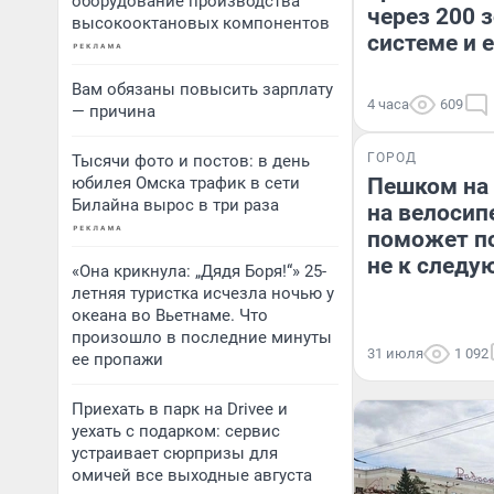
оборудование производства
через 200 
высокооктановых компонентов
системе и 
Вам обязаны повысить зарплату
4 часа
609
— причина
ГОРОД
Тысячи фото и постов: в день
юбилея Омска трафик в сети
Пешком на 
Билайна вырос в три раза
на велосип
поможет по
не к следу
«Она крикнула: „Дядя Боря!“» 25-
летняя туристка исчезла ночью у
океана во Вьетнаме. Что
произошло в последние минуты
31 июля
1 092
ее пропажи
Приехать в парк на Drivee и
уехать с подарком: сервис
устраивает сюрпризы для
омичей все выходные августа