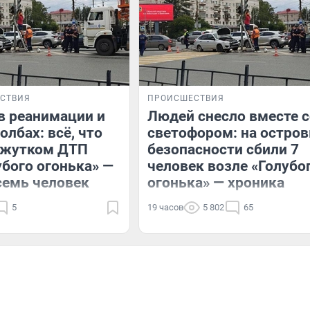
СТВИЯ
ПРОИСШЕСТВИЯ
в реанимации и
Людей снесло вместе с
олбах: всё, что
светофором: на остров
о жутком ДТП
безопасности сбили 7
убого огонька» —
человек возле «Голубо
семь человек
огонька» — хроника
5
19 часов
5 802
65