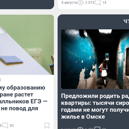
4 августа
2 573
14
Ч
Е
му образованию
тране растет
Предложили родить ра
алльников ЕГЭ —
квартиры: тысячи сир
 не повод для
годами не могут получ
жилье в Омске
6
82