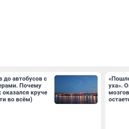
в до автобусов с
«Пошло
ерами. Почему
уха». 
 оказался круче
мозгов
ти во всём)
остает