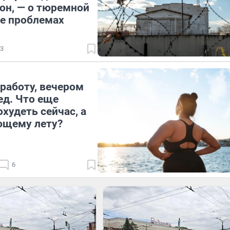
зон, — о тюремной
ее проблемах
3
работу, вечером
ед. Что еще
худеть сейчас, а
ющему лету?
6