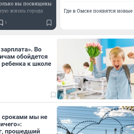
колько вы посвящены
ную жизнь города
Где в Омске появятся новы
1
 зарплата». Во
ичам обойдется
 ребенка к школе
 сроками мы не
ичего»:
г, прошедший