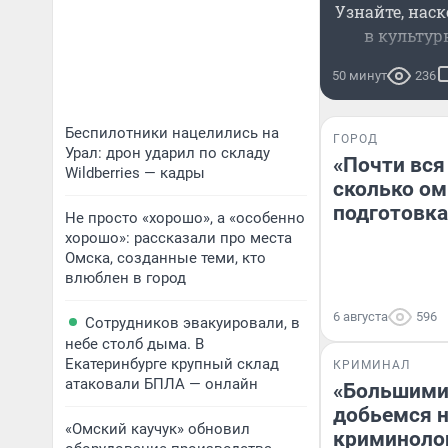
Узнайте, нас
в культур
50 минут
236
Беспилотники нацелились на
ГОРОД
Урал: дрон ударил по складу
«Почти вся
Wildberries — кадры
сколько ом
подготовка
Не просто «хорошо», а «особенно
хорошо»: рассказали про места
Омска, созданные теми, кто
влюблен в город
6 августа
596
Сотрудников эвакуировали, в
небе столб дыма. В
Екатеринбурге крупный склад
КРИМИНАЛ
атаковали БПЛА — онлайн
«Большими
добьемся н
«Омский каучук» обновил
криминоло