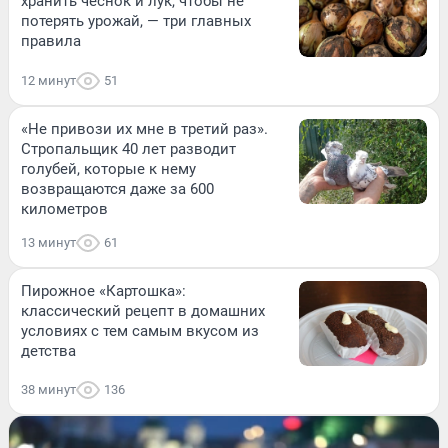
хранить чеснок и лук, чтобы не
потерять урожай, — три главных
правила
12 минут
51
«Не привози их мне в третий раз».
Стропальщик 40 лет разводит
голубей, которые к нему
возвращаются даже за 600
километров
13 минут
61
Пирожное «Картошка»:
классический рецепт в домашних
условиях с тем самым вкусом из
детства
38 минут
136