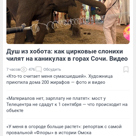
2
Обсудить
1
Обсудить
Душ из хобота: как цирковые слонихи
4
Обсудить
7
Обсудить
чилят на каникулах в горах Сочи. Видео
7 часов
476
Обсудить
«Кто-то считает меня сумасшедшей». Художница
приютила дома 200 жирафов — фото и видео
«Материалов нет, зарплату не платят»: мост у
Телецентра не сдадут к 1 сентября — что происходит на
объекте
«У меня в огороде больше растет»: репортаж с самой
провальной «Флоры» в истории Омска