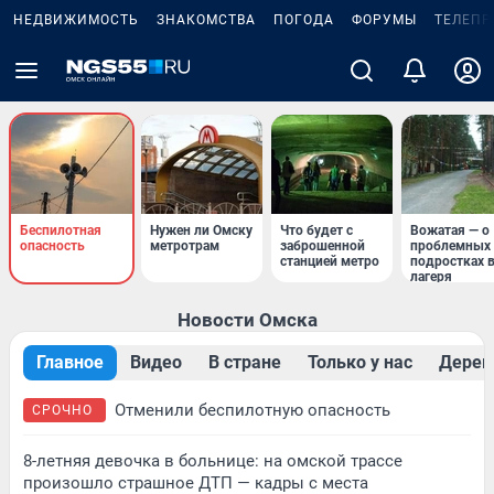
НЕДВИЖИМОСТЬ
ЗНАКОМСТВА
ПОГОДА
ФОРУМЫ
ТЕЛЕПР
Беспилотная
Нужен ли Омску
Что будет с
Вожатая — о
опасность
метротрам
заброшенной
проблемных
станцией метро
подростках 
лагеря
Новости Омска
Главное
Видео
В стране
Только у нас
Дерев
Отменили беспилотную опасность
СРОЧНО
8-летняя девочка в больнице: на омской трассе
произошло страшное ДТП — кадры с места