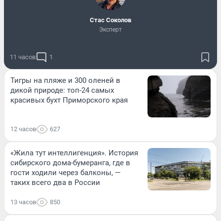
Стас Соколов
Эксперт
11 часов
1
Тигры на пляже и 300 оленей в
дикой природе: топ-24 самых
красивых бухт Приморского края
12 часов
627
«Жила тут интеллигенция». История
сибирского дома-бумеранга, где в
гости ходили через балконы, —
таких всего два в России
13 часов
850