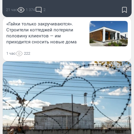
21 час
1 374
2
«Гайки только закручиваются».
Строители коттеджей потеряли
половину клиентов — им
приходится сносить новые дома
1 час
222