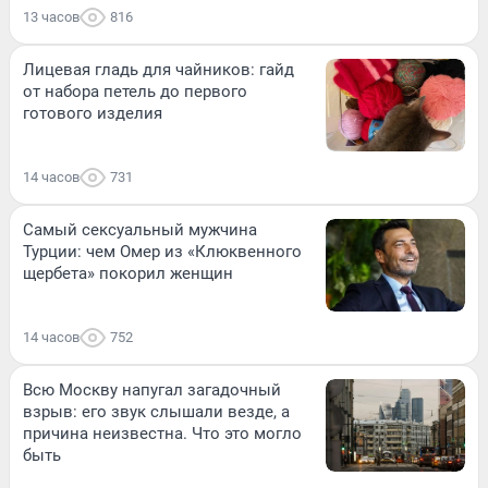
13 часов
816
Лицевая гладь для чайников: гайд
от набора петель до первого
готового изделия
14 часов
731
Самый сексуальный мужчина
Турции: чем Омер из «Клюквенного
щербета» покорил женщин
14 часов
752
Всю Москву напугал загадочный
взрыв: его звук слышали везде, а
причина неизвестна. Что это могло
быть