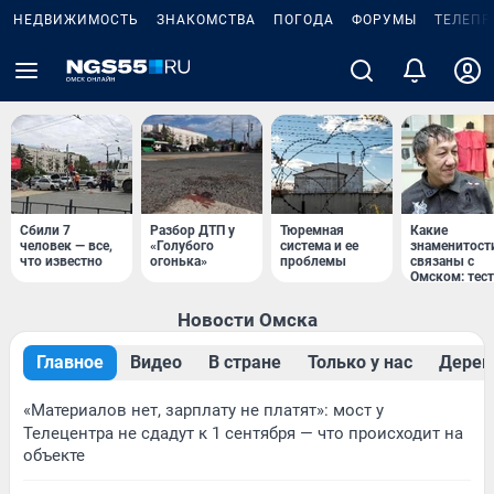
НЕДВИЖИМОСТЬ
ЗНАКОМСТВА
ПОГОДА
ФОРУМЫ
ТЕЛЕПР
Сбили 7
Разбор ДТП у
Тюремная
Какие
человек — все,
«Голубого
система и ее
знаменитост
что известно
огонька»
проблемы
связаны с
Омском: тест
Новости Омска
Главное
Видео
В стране
Только у нас
Дерев
«Материалов нет, зарплату не платят»: мост у
Телецентра не сдадут к 1 сентября — что происходит на
объекте