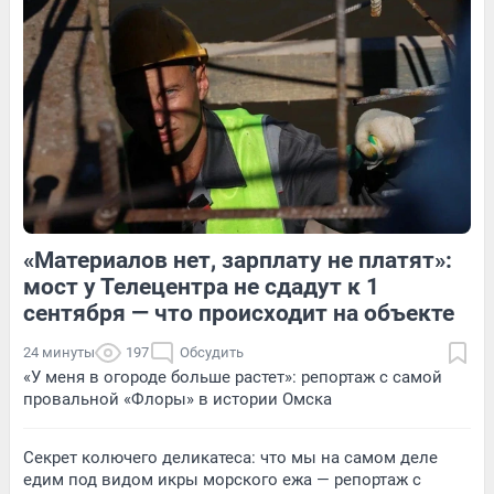
1
Обсудить
3
Обсудить
«Материалов нет, зарплату не платят»:
1
Обсудить
3
Обсудить
мост у Телецентра не сдадут к 1
сентября — что происходит на объекте
24 минуты
197
Обсудить
«У меня в огороде больше растет»: репортаж с самой
провальной «Флоры» в истории Омска
Секрет колючего деликатеса: что мы на самом деле
едим под видом икры морского ежа — репортаж с