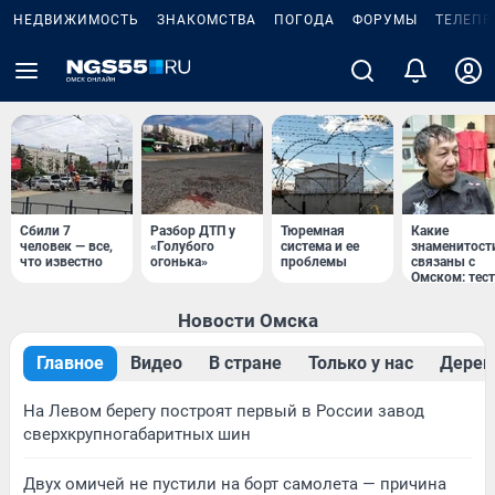
НЕДВИЖИМОСТЬ
ЗНАКОМСТВА
ПОГОДА
ФОРУМЫ
ТЕЛЕПР
Сбили 7
Разбор ДТП у
Тюремная
Какие
человек — все,
«Голубого
система и ее
знаменитост
что известно
огонька»
проблемы
связаны с
Омском: тест
Новости Омска
Главное
Видео
В стране
Только у нас
Дерев
На Левом берегу построят первый в России завод
сверхкрупногабаритных шин
Двух омичей не пустили на борт самолета — причина