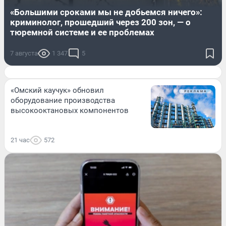
«Большими сроками мы не добьемся ничего»:
криминолог, прошедший через 200 зон, — о
тюремной системе и ее проблемах
7 августа
1 347
5
«Омский каучук» обновил
оборудование производства
высокооктановых компонентов
21 час
572