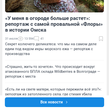
«У меня в огороде больше растет»:
1
Обсудить
3
Обсудить
репортаж с самой провальной «Флоры»
в истории Омска
31 июля
13 594
41
Секрет колючего деликатеса: что мы на самом деле
едим под видом икры морского ежа — репортаж с
производства
«Страшно, жить-то хочется». Что происходит вокруг
атакованного БПЛА склада Wildberries в Волгограде —
репортаж с места
«Есть ли на свете матери, которые пережили всё это?»:
репортаж из затопленного села, где стихия убила
молодую художницу
Все новости