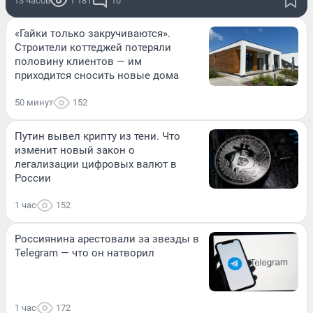
13 часов
1 181
10
«Гайки только закручиваются».
Строители коттеджей потеряли
половину клиентов — им
приходится сносить новые дома
50 минут
152
Путин вывел крипту из тени. Что
изменит новый закон о
легализации цифровых валют в
России
1 час
152
Россиянина арестовали за звезды в
Telegram — что он натворил
1 час
172