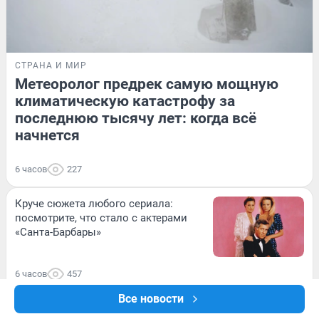
СТРАНА И МИР
Метеоролог предрек самую мощную
климатическую катастрофу за
последнюю тысячу лет: когда всё
начнется
6 часов
227
Круче сюжета любого сериала:
посмотрите, что стало с актерами
«Санта-Барбары»
6 часов
457
Все новости
На Урале объявили ракетную