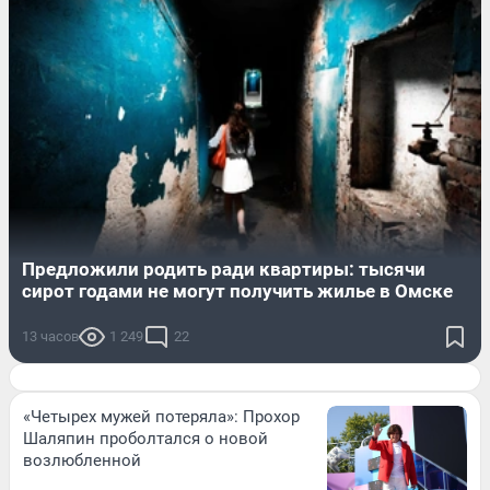
Предложили родить ради квартиры: тысячи
сирот годами не могут получить жилье в Омске
13 часов
1 249
22
«Четырех мужей потеряла»: Прохор
Шаляпин проболтался о новой
возлюбленной