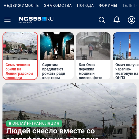
НЕДВИЖИМОСТЬ
ЗНАКОМСТВА
ПОГОДА
ФОРУМЫ
ТЕЛЕПР
Семь человек
Сиротам
Как Омск
Омич получи
сбили на
предлагают
пережил
черепно-
Ленинградской
рожать ради
мощный
мозговую на
площади
квартиры
ливень: фото
ОНПЗ
ОНЛАЙН-ТРАНСЛЯЦИЯ
Людей снесло вместе со