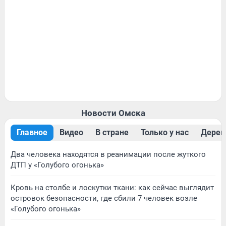
Новости Омска
Главное
Видео
В стране
Только у нас
Дерев
Два человека находятся в реанимации после жуткого
ДТП у «Голубого огонька»
Кровь на столбе и лоскутки ткани: как сейчас выглядит
островок безопасности, где сбили 7 человек возле
«Голубого огонька»