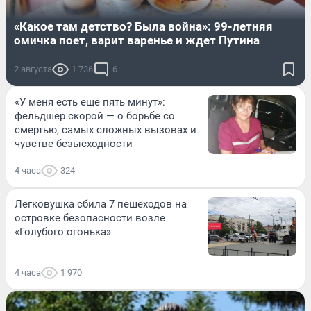
«Какое там детство? Была война»: 99-летняя
омичка поет, варит варенье и ждет Путина
2 августа
1 736
6
«У меня есть еще пять минут»:
фельдшер скорой — о борьбе со
смертью, самых сложных вызовах и
чувстве безысходности
4 часа
324
Легковушка сбила 7 пешеходов на
островке безопасности возле
«Голубого огонька»
4 часа
1 970