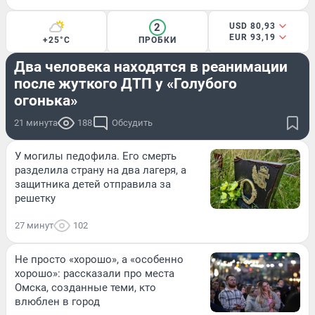
2
USD 80,93
EUR 93,19
+25°C
ПРОБКИ
ПРОИСШЕСТВИЯ
Два человека находятся в реанимации
после жуткого ДТП у «Голубого
огонька»
21 минута
188
Обсудить
У могилы педофила. Его смерть
разделила страну на два лагеря, а
защитника детей отправила за
решетку
27 минут
102
Не просто «хорошо», а «особенно
хорошо»: рассказали про места
Омска, созданные теми, кто
влюблен в город