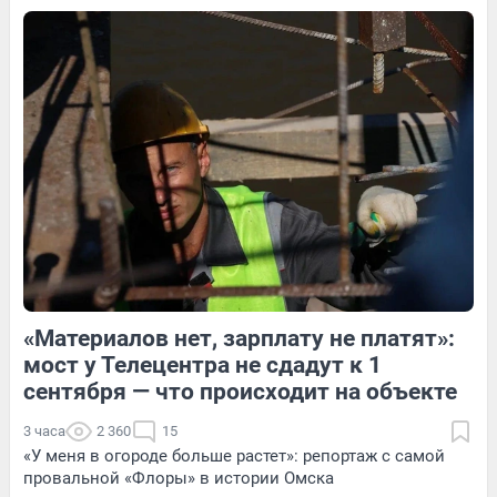
5
Обсудить
1
Обсудить
3
Обсудить
«Материалов нет, зарплату не платят»:
1
Обсудить
3
Обсудить
мост у Телецентра не сдадут к 1
сентября — что происходит на объекте
3 часа
2 360
15
«У меня в огороде больше растет»: репортаж с самой
провальной «Флоры» в истории Омска