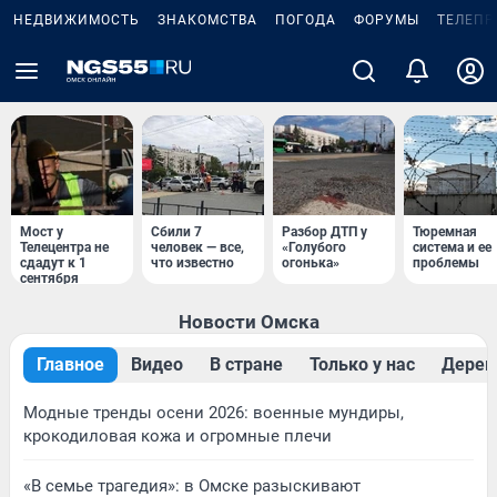
НЕДВИЖИМОСТЬ
ЗНАКОМСТВА
ПОГОДА
ФОРУМЫ
ТЕЛЕПР
Мост у
Сбили 7
Разбор ДТП у
Тюремная
Телецентра не
человек — все,
«Голубого
система и ее
сдадут к 1
что известно
огонька»
проблемы
сентября
Новости Омска
Главное
Видео
В стране
Только у нас
Дерев
Модные тренды осени 2026: военные мундиры,
крокодиловая кожа и огромные плечи
«В семье трагедия»: в Омске разыскивают