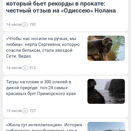
который бьет рекорды в прокате:
честный отзыв на «Одиссею» Нолана
14 часов
792
«Чтобы нас носили на ручках, мы
любим»: нерпа Сергеевна, которую
спасли бельком, стала звездой
Сети. Видео
14 часов
813
Тигры на пляже и 300 оленей в
дикой природе: топ-24 самых
красивых бухт Приморского края
15 часов
727
«Жила тут интеллигенция». История
сибирского дома-бумеранга, где в