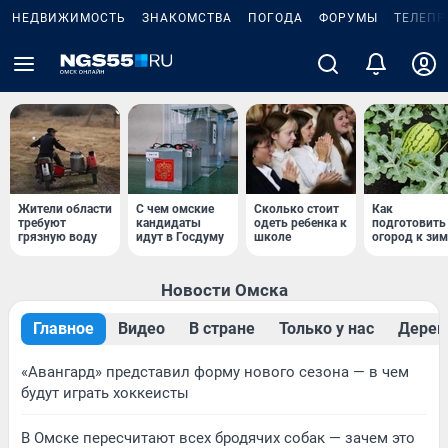
НЕДВИЖИМОСТЬ
ЗНАКОМСТВА
ПОГОДА
ФОРУМЫ
ТЕЛЕПР
Жители области
С чем омские
Сколько стоит
Как
требуют
кандидаты
одеть ребенка к
подготовить
грязную воду
идут в Госдуму
школе
огород к зим
Новости Омска
Главное
Видео
В стране
Только у нас
Дерев
«Авангард» представил форму нового сезона — в чем
будут играть хоккеисты
В Омске пересчитают всех бродячих собак — зачем это