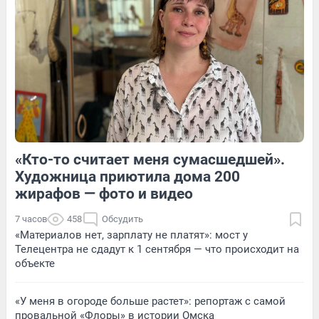
4
Обсудить
8
Обсудить
«Кто-то считает меня сумасшедшей».
1
Обсудить
7
Обсудить
Художница приютила дома 200
жирафов — фото и видео
7 часов
458
Обсудить
«Материалов нет, зарплату не платят»: мост у
Телецентра не сдадут к 1 сентября — что происходит на
объекте
«У меня в огороде больше растет»: репортаж с самой
провальной «Флоры» в истории Омска