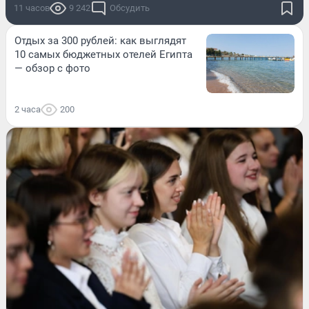
11 часов
9 242
Обсудить
Отдых за 300 рублей: как выглядят
10 самых бюджетных отелей Египта
— обзор с фото
2 часа
200