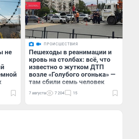
ПРОИСШЕСТВИЯ
ы не
Пешеходы в реанимации и
кровь на столбах: всё, что
ий
известно о жутком ДТП
ремной
возле «Голубого огонька» —
х
там сбили семь человек
7 августа
7 204
15