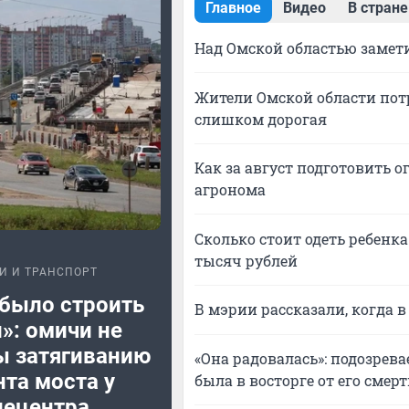
Главное
Видео
В стране
Над Омской областью замет
Жители Омской области пот
слишком дорогая
Как за август подготовить о
агронома
Сколько стоит одеть ребенка
тысяч рублей
И И ТРАНСПОРТ
было строить
В мэрии рассказали, когда 
»: омичи не
ы затягиванию
«Она радовалась»: подозрев
та моста у
была в восторге от его смер
лецентра