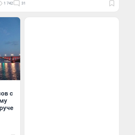
1 742
31
сов с
ему
руче