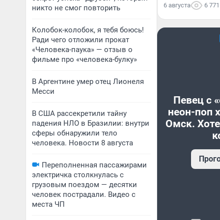
6 августа
6 771
никто не смог повторить
Колобок-колобок, я тебя боюсь!
Ради чего отложили прокат
«Человека-паука» — отзыв о
фильме про «человека-булку»
В Аргентине умер отец Лионеля
Месси
Певец с 
неон-поп 
В США рассекретили тайну
Омск. Хоте
падения НЛО в Бразилии: внутри
сферы обнаружили тело
к
человека. Новости 8 августа
Прог
Переполненная пассажирами
электричка столкнулась с
грузовым поездом — десятки
человек пострадали. Видео с
места ЧП