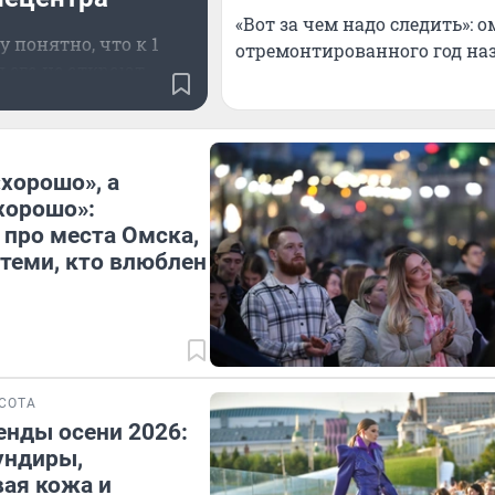
«Вот за чем надо следить»:
у понятно, что к 1
отремонтированного год на
 его не откроют
«хорошо», а
хорошо»:
 про места Омска,
теми, кто влюблен
СОТА
нды осени 2026:
ундиры,
ая кожа и