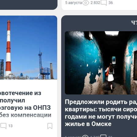
5 августа
2 832
36
Ч
вотечение из
 получил
Предложили родить ра
озговую на ОНПЗ
квартиры: тысячи сир
 без компенсации
годами не могут получ
жилье в Омске
13