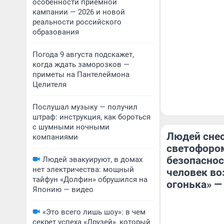
особенности приемной
кампании — 2026 и новой
реальности российского
образования
Погода 9 августа подскажет,
когда ждать заморозков —
приметы на Пантелеймона
Целителя
Послушал музыку — получил
штраф: инструкция, как бороться
с шумными ночными
Людей снес
компаниями
светофором
безопаснос
Людей эвакуируют, в домах
нет электричества: мощный
человек во
тайфун «Долфин» обрушился на
огонька» —
Японию — видео
«Это всего лишь шоу»: в чем
секрет успеха «Друзей», который