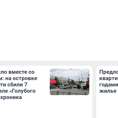
ло вместе со
Предло
: на островке
кварти
ти сбили 7
годами
зле «Голубого
жилье 
 хроника