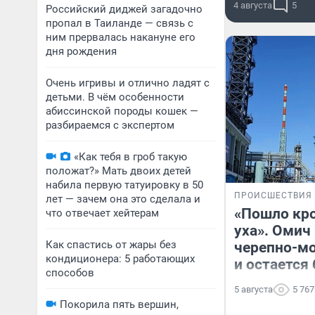
4 августа
5
Российский диджей загадочно
пропал в Таиланде — связь с
ним прервалась накануне его
дня рождения
Очень игривы и отлично ладят с
детьми. В чём особенности
абиссинской породы кошек —
разбираемся с экспертом
«Как тебя в гроб такую
положат?» Мать двоих детей
набила первую татуировку в 50
ПРОИСШЕСТВИЯ
лет — зачем она это сделала и
«Пошло кро
что отвечает хейтерам
уха». Омич
Как спастись от жары без
черепно-м
кондиционера: 5 работающих
и остается
способов
5 августа
5 767
Покорила пять вершин,