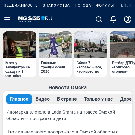
НЕДВИЖИМОСТЬ
ЗНАКОМСТВА
ПОГОДА
ФОРУМЫ
ТЕЛЕПР
Мост у
Главные
Сбили 7
Разбор ДТП 
Телецентра не
тренды осени
человек — все,
«Голубого
сдадут к 1
2026
что известно
огонька»
сентября
Новости Омска
Главное
Видео
В стране
Только у нас
Дерев
Иномарка влетела в Lada Granta на трассе Омской
области — пострадали дети
Что сильнее всего подорожало в Омской области с