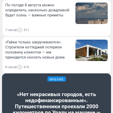
По погоде 8 августа можно
определить, насколько дождливой
будет осень — важные приметы
7 часов
511
«Гайки только закручиваются».
Строители коттеджей потеряли
половину клиентов — им
приходится сносить новые дома
8 часов
616
МНЕНИЕ
«Нет некрасивых городов, есть
недофинансированные».
Путешественники проехали 2000
километров по Уралу на машине —