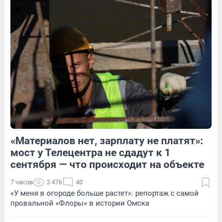
1
Обсудить
5
Обсудить
1
Обсудить
«Материалов нет, зарплату не платят»:
4
Обсудить
1
Обсудить
мост у Телецентра не сдадут к 1
сентября — что происходит на объекте
7 часов
3 476
40
«У меня в огороде больше растет»: репортаж с самой
провальной «Флоры» в истории Омска