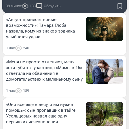
38 минут
133
Обсудить
«Август принесет новые
возможности»: Тамара Глоба
назвала, кому из знаков зодиака
улыбнется удача
1 час
240
«Меня не просто отменяют, меня
хотят убить»: участница «Мамы в 16»
ответила на обвинения в
домогательствах к маленькому сыну
1 час
189
«Они всё еще в лесу, и им нужна
помощь»: сын пропавших в тайге
Усольцевых назвал еще одну
версию их исчезновения