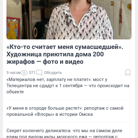
4
Обсудить
8
Обсудить
«Кто-то считает меня сумасшедшей».
1
Обсудить
7
Обсудить
Художница приютила дома 200
жирафов — фото и видео
9 часов
571
Обсудить
«Материалов нет, зарплату не платят»: мост у
Телецентра не сдадут к 1 сентября — что происходит на
объекте
«У меня в огороде больше растет»: репортаж с самой
провальной «Флоры» в истории Омска
Секрет колючего деликатеса: что мы на самом деле
едим под видом икры морского ежа — репортаж с