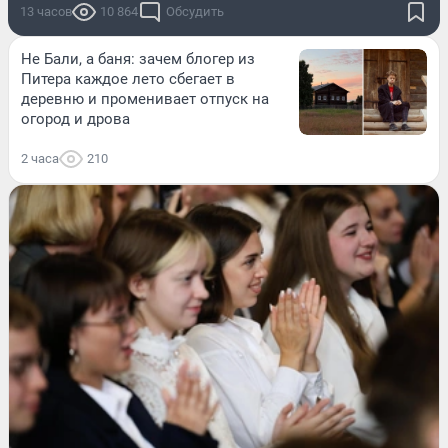
13 часов
10 864
Обсудить
Не Бали, а баня: зачем блогер из
Питера каждое лето сбегает в
деревню и променивает отпуск на
огород и дрова
2 часа
210