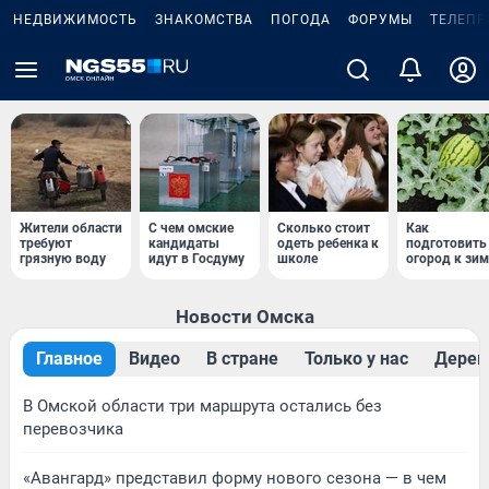
НЕДВИЖИМОСТЬ
ЗНАКОМСТВА
ПОГОДА
ФОРУМЫ
ТЕЛЕПР
Жители области
С чем омские
Сколько стоит
Как
требуют
кандидаты
одеть ребенка к
подготовить
грязную воду
идут в Госдуму
школе
огород к зим
Новости Омска
Главное
Видео
В стране
Только у нас
Дерев
В Омской области три маршрута остались без
перевозчика
«Авангард» представил форму нового сезона — в чем