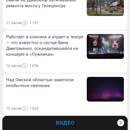
омичи не удивлены затягиванию
ремонта моста у Телецентра
11 часов
1 101
Работает в клинике и играет в театре
— что известно о сестре Вани
Дмитриенко, оскандалившейся на
концерте в «Лужниках»
12 часов
1 076
Над Омской областью заметили
необычное свечение
12 часов
1 024
ВИДЕО