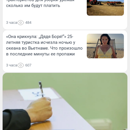
сколько им будут платить
3 часа
484
«Она крикнула: „Дядя Боря!“» 25-
летняя туристка исчезла ночью у
океана во Вьетнаме. Что произошло
в последние минуты ее пропажи
3 часа
607