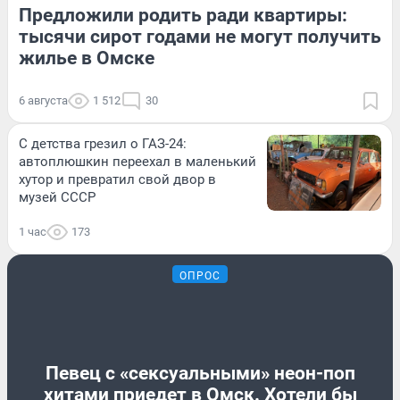
Предложили родить ради квартиры:
тысячи сирот годами не могут получить
жилье в Омске
6 августа
1 512
30
С детства грезил о ГАЗ-24:
автоплюшкин переехал в маленький
хутор и превратил свой двор в
музей СССР
1 час
173
ОПРОС
Певец с «сексуальными» неон-поп
хитами приедет в Омск. Хотели бы