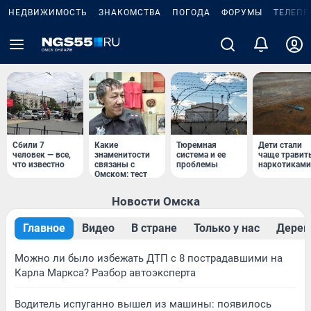
НЕДВИЖИМОСТЬ
ЗНАКОМСТВА
ПОГОДА
ФОРУМЫ
ТЕЛЕПР
Сбили 7
Какие
Тюремная
Дети стали
человек — все,
знаменитости
система и ее
чаще травит
что известно
связаны с
проблемы
наркотиками
Омском: тест
Новости Омска
Главное
Видео
В стране
Только у нас
Дерев
Можно ли было избежать ДТП с 8 пострадавшими на
Карла Маркса? Разбор автоэксперта
Водитель испуганно вышел из машины: появилось