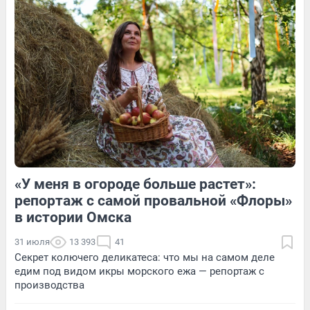
Обсудить
3
Обсудить
3
Обсудить
«У меня в огороде больше растет»:
9
Обсудить
1
Обсудить
репортаж с самой провальной «Флоры»
в истории Омска
31 июля
13 393
41
Секрет колючего деликатеса: что мы на самом деле
едим под видом икры морского ежа — репортаж с
производства