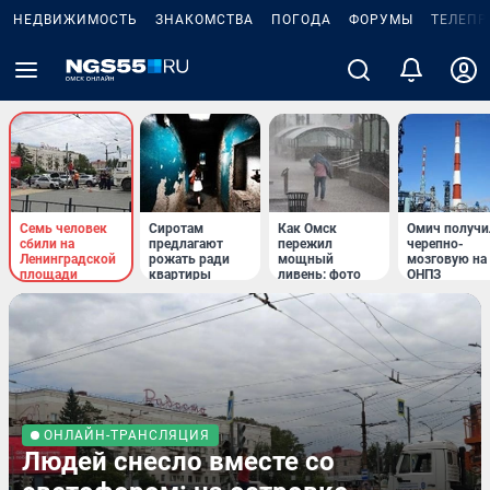
НЕДВИЖИМОСТЬ
ЗНАКОМСТВА
ПОГОДА
ФОРУМЫ
ТЕЛЕПР
Семь человек
Сиротам
Как Омск
Омич получи
сбили на
предлагают
пережил
черепно-
Ленинградской
рожать ради
мощный
мозговую на
площади
квартиры
ливень: фото
ОНПЗ
ОНЛАЙН-ТРАНСЛЯЦИЯ
Людей снесло вместе со