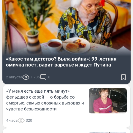
«Какое там детство? Была война»: 99-летняя
омичка поет, варит варенье и ждет Путина
2 августа
1 736
6
«У меня есть еще пять минут»:
фельдшер скорой — о борьбе со
смертью, самых сложных вызовах и
чувстве безысходности
4 часа
320