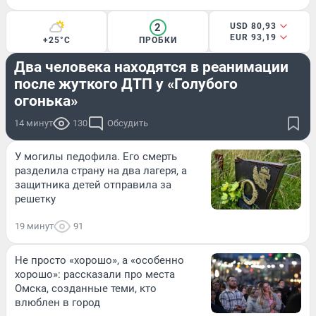
2
USD 80,93
EUR 93,19
+25°C
ПРОБКИ
ПРОИСШЕСТВИЯ
Два человека находятся в реанимации
после жуткого ДТП у «Голубого
огонька»
14 минут
130
Обсудить
У могилы педофила. Его смерть
разделила страну на два лагеря, а
защитника детей отправила за
решетку
19 минут
91
Не просто «хорошо», а «особенно
хорошо»: рассказали про места
Омска, созданные теми, кто
влюблен в город