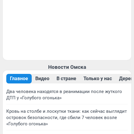
Новости Омска
Главное
Видео
В стране
Только у нас
Дерев
Два человека находятся в реанимации после жуткого
ДТП у «Голубого огонька»
Кровь на столбе и лоскутки ткани: как сейчас выглядит
островок безопасности, где сбили 7 человек возле
«Голубого огонька»