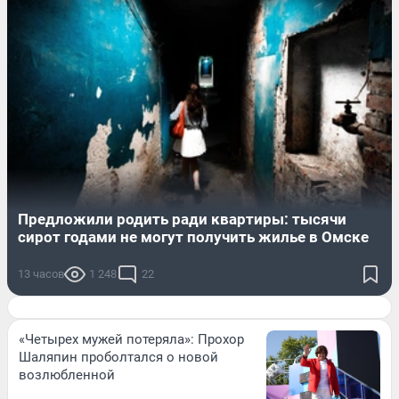
Предложили родить ради квартиры: тысячи
сирот годами не могут получить жилье в Омске
13 часов
1 248
22
«Четырех мужей потеряла»: Прохор
Шаляпин проболтался о новой
возлюбленной