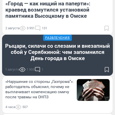
«Город — как нищий на паперти»:
краевед возмутился установкой
памятника Высоцкому в Омске
2 августа
3 951
131
РАЗВЛЕЧЕНИЯ
Рыцари, силачи со слезами и внезапный
сбой у Серябкиной: чем запомнился
День города в Омске
1 августа
1 903
1
«Нарушение со стороны „Газпрома“»:
работодатель объяснил, почему не
выплачивает компенсацию омичу
после травмы на ОНПЗ
4 часа
507