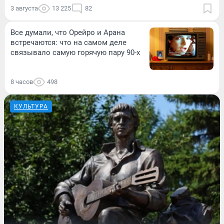
3 августа
13 225
82
Все думали, что Орейро и Арана
встречаются: что на самом деле
связывало самую горячую пару 90-х
8 часов
498
КУЛЬТУРА