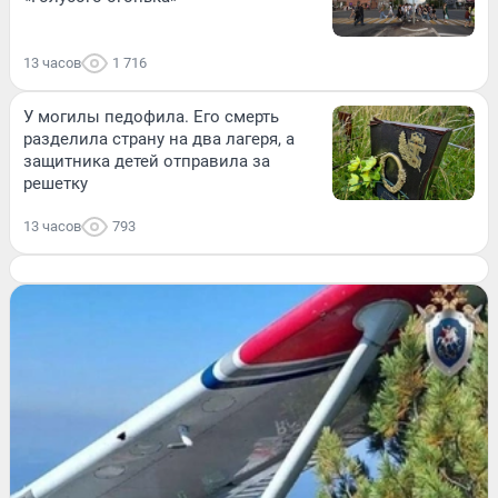
13 часов
1 716
У могилы педофила. Его смерть
разделила страну на два лагеря, а
защитника детей отправила за
решетку
13 часов
793