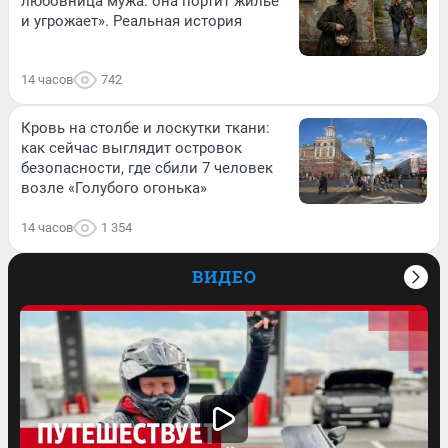
любовница мужа: она портит жилье
и угрожает». Реальная история
14 часов
742
Кровь на столбе и лоскутки ткани:
как сейчас выглядит островок
безопасности, где сбили 7 человек
возле «Голубого огонька»
14 часов
1 354
ВИДЕО