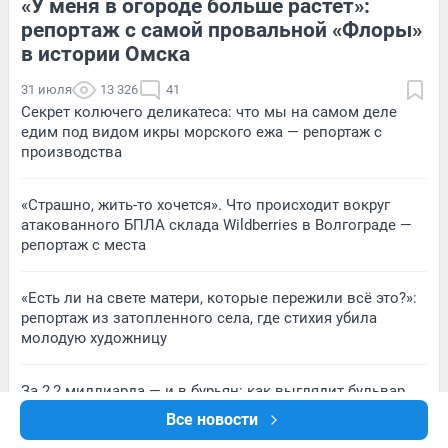
«У меня в огороде больше растет»:
1
Обсудить
3
Обсудить
репортаж с самой провальной «Флоры»
в истории Омска
31 июля
13 326
41
Секрет колючего деликатеса: что мы на самом деле
едим под видом икры морского ежа — репортаж с
производства
«Страшно, жить-то хочется». Что происходит вокруг
атакованного БПЛА склада Wildberries в Волгограде —
репортаж с места
«Есть ли на свете матери, которые пережили всё это?»:
репортаж из затопленного села, где стихия убила
молодую художницу
За 2,2 миллиарда — и в бурьян: как выглядит бульвар
Архитекторов через год после сдачи
Все новости