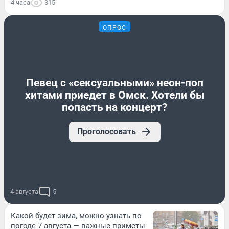
4 часа
315
ОПРОС
Певец с «сексуальными» неон-поп
хитами приедет в Омск. Хотели бы
попасть на концерт?
Проголосовать
4 августа
5
Какой будет зима, можно узнать по
погоде 7 августа — важные приметы