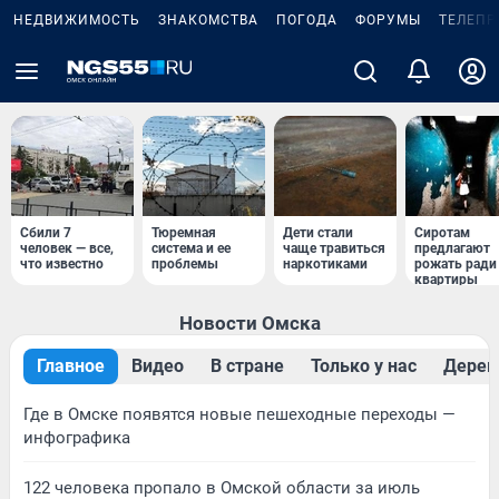
НЕДВИЖИМОСТЬ
ЗНАКОМСТВА
ПОГОДА
ФОРУМЫ
ТЕЛЕПР
Сбили 7
Тюремная
Дети стали
Сиротам
человек — все,
система и ее
чаще травиться
предлагают
что известно
проблемы
наркотиками
рожать ради
квартиры
Новости Омска
Главное
Видео
В стране
Только у нас
Дерев
Где в Омске появятся новые пешеходные переходы —
инфографика
122 человека пропало в Омской области за июль