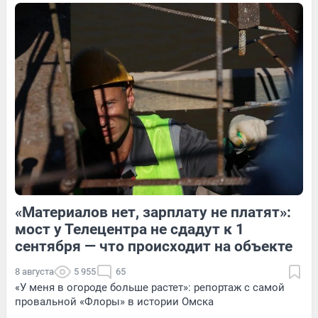
Обсудить
2
Обсудить
5
Обсудить
«Материалов нет, зарплату не платят»:
1
Обсудить
5
Обсудить
мост у Телецентра не сдадут к 1
сентября — что происходит на объекте
8 августа
5 955
65
«У меня в огороде больше растет»: репортаж с самой
провальной «Флоры» в истории Омска