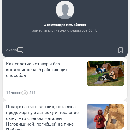
Александра Исмайлова
заместитель главного редактора 63.RU
2 часа
1
Как спастись от жары без
кондиционера: 5 работающих
способов
14 часов
811
Покорила пять вершин, оставила
предсмертную записку и послание
сыну. Что с телом Натальи
Наговициной, погибшей на пике
Победы