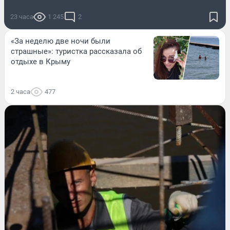
23 часа
1 245
2
«За неделю две ночи были
страшные»: туристка рассказала об
отдыхе в Крыму
2 часа
477