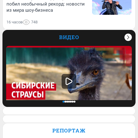
побил необычный рекорд: новости
из мира шоу-бизнеса
16 часов
748
ВИДЕО
Семья сбежала из города, чтобы
выращивать страусов. Видео
РЕПОРТАЖ