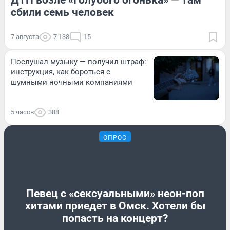
ДТП возле «Голубого огонька» — там
сбили семь человек
7 августа
7 138
15
Послушал музыку — получил штраф:
инструкция, как бороться с
шумными ночными компаниями
5 часов
388
ОПРОС
Певец с «сексуальными» неон-поп
хитами приедет в Омск. Хотели бы
попасть на концерт?