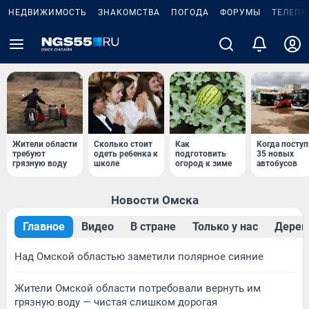
НЕДВИЖИМОСТЬ
ЗНАКОМСТВА
ПОГОДА
ФОРУМЫ
ТЕЛЕПР
Жители области
Сколько стоит
Как
Когда поступ
требуют
одеть ребенка к
подготовить
35 новых
грязную воду
школе
огород к зиме
автобусов
Новости Омска
Главное
Видео
В стране
Только у нас
Дерев
Над Омской областью заметили полярное сияние
Жители Омской области потребовали вернуть им
грязную воду — чистая слишком дорогая