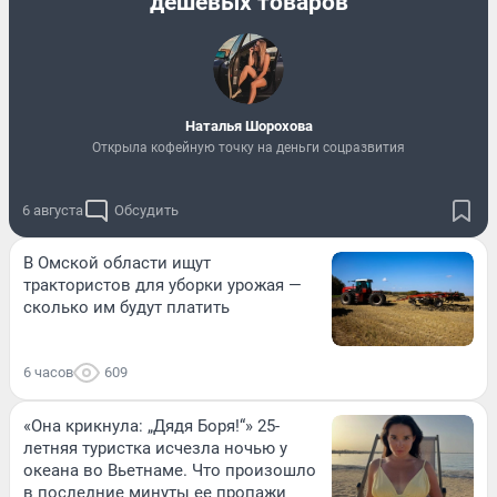
дешевых товаров
Наталья Шорохова
Открыла кофейную точку на деньги соцразвития
6 августа
Обсудить
В Омской области ищут
трактористов для уборки урожая —
сколько им будут платить
6 часов
609
«Она крикнула: „Дядя Боря!“» 25-
летняя туристка исчезла ночью у
океана во Вьетнаме. Что произошло
в последние минуты ее пропажи