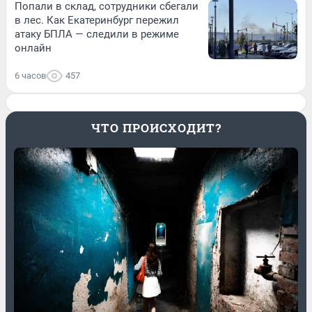
Попали в склад, сотрудники сбегали
в лес. Как Екатеринбург пережил
атаку БПЛА — следили в режиме
онлайн
6 часов
457
ЧТО ПРОИСХОДИТ?