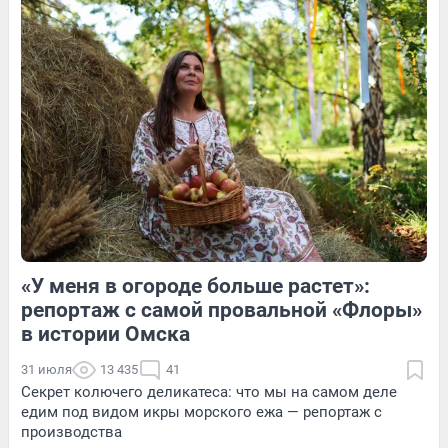
Обсудить
Обсудить
Обсудить
«У меня в огороде больше растет»:
1
Обсудить
3
Обсудить
репортаж с самой провальной «Флоры»
в истории Омска
31 июля
13 435
41
Секрет колючего деликатеса: что мы на самом деле
едим под видом икры морского ежа — репортаж с
производства