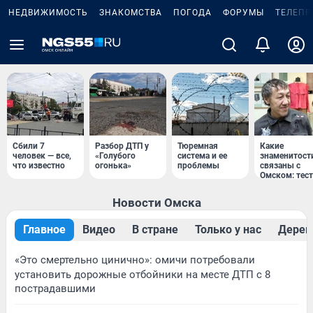
НЕДВИЖИМОСТЬ
ЗНАКОМСТВА
ПОГОДА
ФОРУМЫ
ТЕЛЕПР
Сбили 7
Разбор ДТП у
Тюремная
Какие
человек — все,
«Голубого
система и ее
знаменитост
что известно
огонька»
проблемы
связаны с
Омском: тест
Новости Омска
Главное
Видео
В стране
Только у нас
Дерев
«Это смертельно цинично»: омичи потребовали
установить дорожные отбойники на месте ДТП с 8
пострадавшими