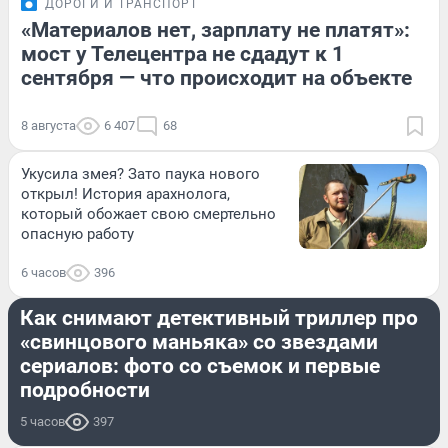
ДОРОГИ И ТРАНСПОРТ
«Материалов нет, зарплату не платят»:
мост у Телецентра не сдадут к 1
сентября — что происходит на объекте
8 августа
6 407
68
Укусила змея? Зато паука нового
открыл! История арахнолога,
который обожает свою смертельно
опасную работу
6 часов
396
РАЗВЛЕЧЕНИЯ
Как снимают детективный триллер про
«свинцового маньяка» со звездами
сериалов: фото со съемок и первые
подробности
5 часов
397