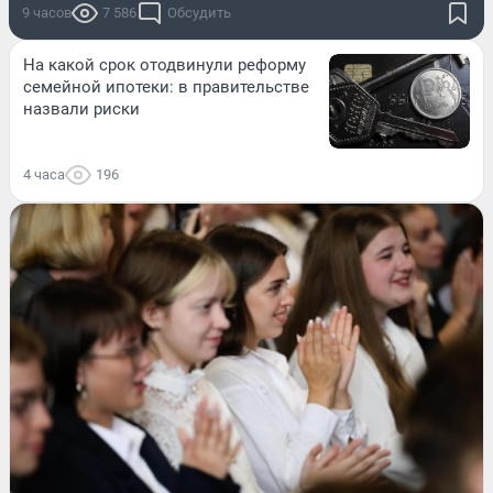
9 часов
7 586
Обсудить
На какой срок отодвинули реформу
семейной ипотеки: в правительстве
назвали риски
4 часа
196