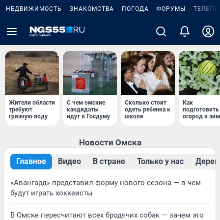
НЕДВИЖИМОСТЬ
ЗНАКОМСТВА
ПОГОДА
ФОРУМЫ
ТЕЛЕПР
Жители области
С чем омские
Сколько стоит
Как
требуют
кандидаты
одеть ребенка к
подготовить
грязную воду
идут в Госдуму
школе
огород к зим
Новости Омска
Главное
Видео
В стране
Только у нас
Дерев
«Авангард» представил форму нового сезона — в чем
будут играть хоккеисты
В Омске пересчитают всех бродячих собак — зачем это