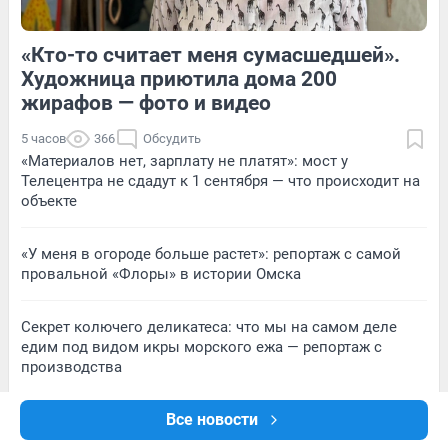
«Кто-то считает меня сумасшедшей».
1
Обсудить
7
Обсудить
Художница приютила дома 200
жирафов — фото и видео
5 часов
366
Обсудить
«Материалов нет, зарплату не платят»: мост у
Телецентра не сдадут к 1 сентября — что происходит на
объекте
«У меня в огороде больше растет»: репортаж с самой
провальной «Флоры» в истории Омска
Секрет колючего деликатеса: что мы на самом деле
едим под видом икры морского ежа — репортаж с
производства
Все новости
«Страшно, жить-то хочется». Что происходит вокруг
атакованного БПЛА склада Wildberries в Волгограде —