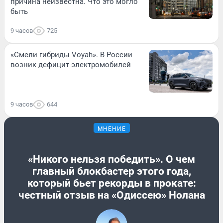
причина неизвестна. Что это могло
быть
9 часов
725
«Смели гибриды Voyah». В России
возник дефицит электромобилей
9 часов
644
МНЕНИЕ
«Никого нельзя победить». О чем
главный блокбастер этого года,
который бьет рекорды в прокате:
честный отзыв на «Одиссею» Нолана