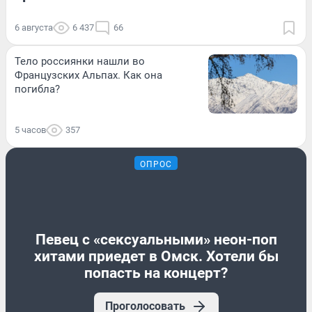
6 августа
6 437
66
Тело россиянки нашли во
Французских Альпах. Как она
погибла?
5 часов
357
ОПРОС
Певец с «сексуальными» неон-поп
хитами приедет в Омск. Хотели бы
попасть на концерт?
Проголосовать