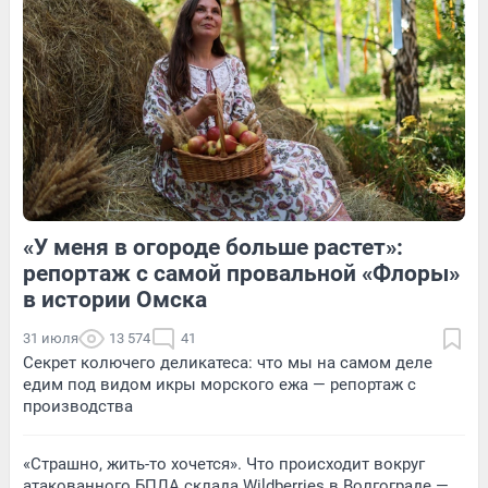
Обсудить
2
Обсудить
«У меня в огороде больше растет»:
1
Обсудить
3
Обсудить
репортаж с самой провальной «Флоры»
в истории Омска
31 июля
13 574
41
Секрет колючего деликатеса: что мы на самом деле
едим под видом икры морского ежа — репортаж с
производства
«Страшно, жить-то хочется». Что происходит вокруг
атакованного БПЛА склада Wildberries в Волгограде —