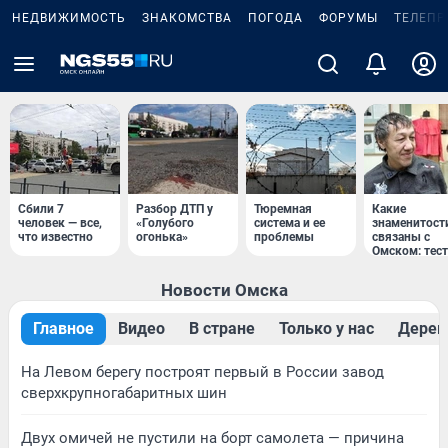
НЕДВИЖИМОСТЬ
ЗНАКОМСТВА
ПОГОДА
ФОРУМЫ
ТЕЛЕПР
Сбили 7
Разбор ДТП у
Тюремная
Какие
человек — все,
«Голубого
система и ее
знаменитост
что известно
огонька»
проблемы
связаны с
Омском: тест
Новости Омска
Главное
Видео
В стране
Только у нас
Дерев
На Левом берегу построят первый в России завод
сверхкрупногабаритных шин
Двух омичей не пустили на борт самолета — причина