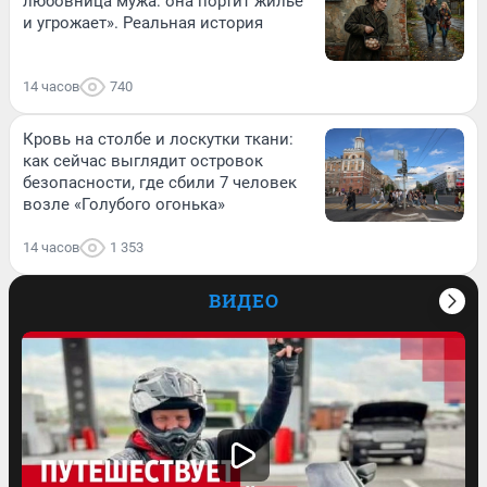
любовница мужа: она портит жилье
и угрожает». Реальная история
14 часов
740
Кровь на столбе и лоскутки ткани:
как сейчас выглядит островок
безопасности, где сбили 7 человек
возле «Голубого огонька»
14 часов
1 353
ВИДЕО