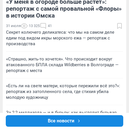
«У меня в огороде больше растет»:
1
Обсудить
3
Обсудить
репортаж с самой провальной «Флоры»
в истории Омска
31 июля
13 325
41
Секрет колючего деликатеса: что мы на самом деле
едим под видом икры морского ежа — репортаж с
производства
«Страшно, жить-то хочется». Что происходит вокруг
атакованного БПЛА склада Wildberries в Волгограде —
репортаж с места
«Есть ли на свете матери, которые пережили всё это?»:
репортаж из затопленного села, где стихия убила
молодую художницу
За 2,2 миллиарда — и в бурьян: как выглядит бульвар
Архитекторов через год после сдачи
Все новости