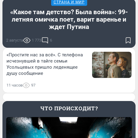
СТРАНА И МИР
«Какое там детство? Была война»: 99-
летняя омичка поет, варит варенье и
ждет Путина
2 августа
1 773
6
«Простите нас за всё». С телефона
исчезнувшей в тайге семьи
Усольцевых пришло леденящее
душу сообщение
11 часов
97
ЧТО ПРОИСХОДИТ?