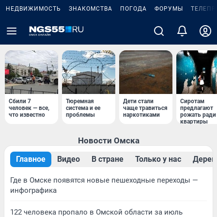
НЕДВИЖИМОСТЬ
ЗНАКОМСТВА
ПОГОДА
ФОРУМЫ
ТЕЛЕПР
Сбили 7
Тюремная
Дети стали
Сиротам
человек — все,
система и ее
чаще травиться
предлагают
что известно
проблемы
наркотиками
рожать ради
квартиры
Новости Омска
Главное
Видео
В стране
Только у нас
Дерев
Где в Омске появятся новые пешеходные переходы —
инфографика
122 человека пропало в Омской области за июль