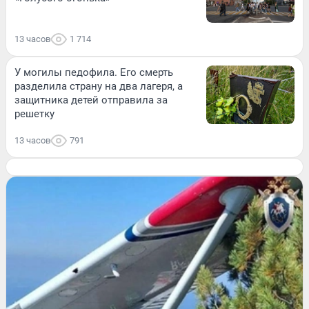
13 часов
1 714
У могилы педофила. Его смерть
разделила страну на два лагеря, а
защитника детей отправила за
решетку
13 часов
791