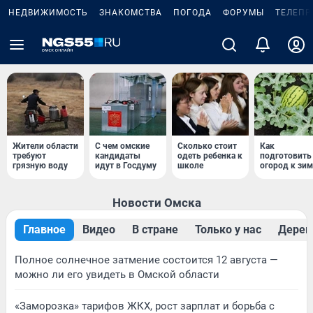
НЕДВИЖИМОСТЬ
ЗНАКОМСТВА
ПОГОДА
ФОРУМЫ
ТЕЛЕПР
Жители области
С чем омские
Сколько стоит
Как
требуют
кандидаты
одеть ребенка к
подготовить
грязную воду
идут в Госдуму
школе
огород к зим
Новости Омска
Главное
Видео
В стране
Только у нас
Дерев
Полное солнечное затмение состоится 12 августа —
можно ли его увидеть в Омской области
«Заморозка» тарифов ЖКХ, рост зарплат и борьба с