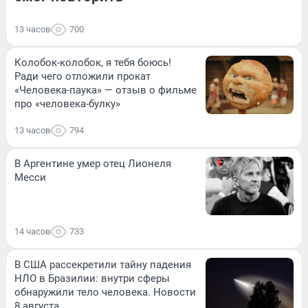
13 часов
700
Колобок-колобок, я тебя боюсь!
Ради чего отложили прокат
«Человека-паука» — отзыв о фильме
про «человека-булку»
13 часов
794
В Аргентине умер отец Лионеля
Месси
14 часов
733
В США рассекретили тайну падения
НЛО в Бразилии: внутри сферы
обнаружили тело человека. Новости
8 августа