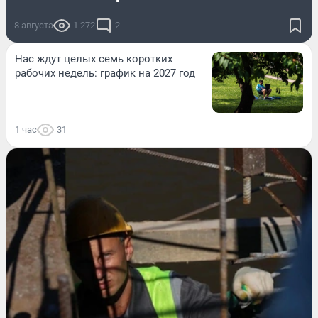
8 августа
1 272
2
Нас ждут целых семь коротких
рабочих недель: график на 2027 год
1 час
31