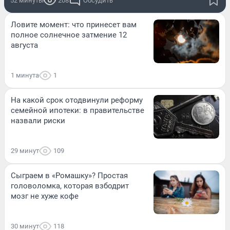
52 минуты
208
Обсудить
Ловите момент: что принесет вам
полное солнечное затмение 12
августа
1 минута
1
На какой срок отодвинули реформу
семейной ипотеки: в правительстве
назвали риски
29 минут
109
Сыграем в «Ромашку»? Простая
головоломка, которая взбодрит
мозг не хуже кофе
30 минут
118