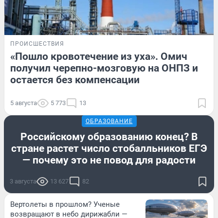
ПРОИСШЕСТВИЯ
«Пошло кровотечение из уха». Омич
получил черепно-мозговую на ОНПЗ и
остается без компенсации
5 августа
5 773
13
ОБРАЗОВАНИЕ
Российскому образованию конец? В
стране растет число стобалльников ЕГЭ
— почему это не повод для радости
3 августа
13 627
82
Вертолеты в прошлом? Ученые
возвращают в небо дирижабли —