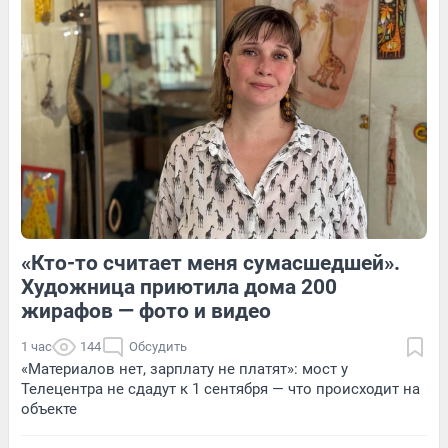
Обсудить
2
Обсудить
6
Обсудить
«Кто-то считает меня сумасшедшей».
1
Обсудить
5
Обсудить
Художница приютила дома 200
жирафов — фото и видео
1 час
144
Обсудить
«Материалов нет, зарплату не платят»: мост у
Телецентра не сдадут к 1 сентября — что происходит на
объекте