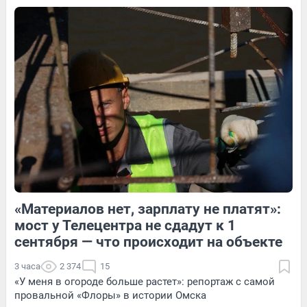
5
Обсудить
1
Обсудить
3
Обсудить
«Материалов нет, зарплату не платят»:
1
Обсудить
3
Обсудить
мост у Телецентра не сдадут к 1
сентября — что происходит на объекте
3 часа
2 374
15
«У меня в огороде больше растет»: репортаж с самой
провальной «Флоры» в истории Омска