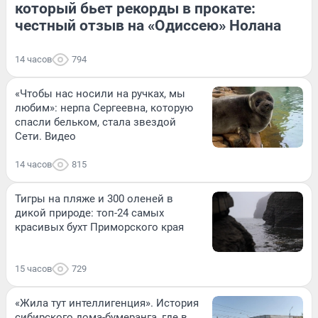
который бьет рекорды в прокате:
честный отзыв на «Одиссею» Нолана
14 часов
794
«Чтобы нас носили на ручках, мы
любим»: нерпа Сергеевна, которую
спасли бельком, стала звездой
Сети. Видео
14 часов
815
Тигры на пляже и 300 оленей в
дикой природе: топ-24 самых
красивых бухт Приморского края
15 часов
729
«Жила тут интеллигенция». История
сибирского дома-бумеранга, где в