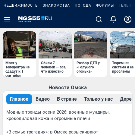
НЕДВИЖИМОСТЬ
ЗНАКОМСТВА
ПОГОДА
ФОРУМЫ
ТЕЛЕПР
Мост у
Сбили 7
Разбор ДТП у
Тюремная
Телецентра не
человек — все,
«Голубого
система и ее
сдадут к 1
что известно
огонька»
проблемы
сентября
Новости Омска
Главное
Видео
В стране
Только у нас
Дерев
Модные тренды осени 2026: военные мундиры,
крокодиловая кожа и огромные плечи
«В семье трагедия»: в Омске разыскивают