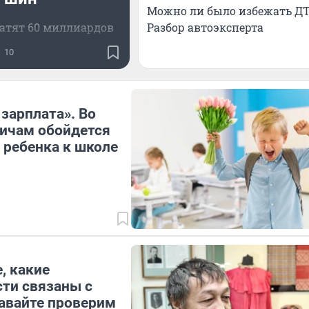
Можно ли было избежать ДТ
Разбор автоэксперта
ратят 60 миллиардов
10
 зарплата». Во
ичам обойдется
 ребенка к школе
, какие
ти связаны с
авайте проверим