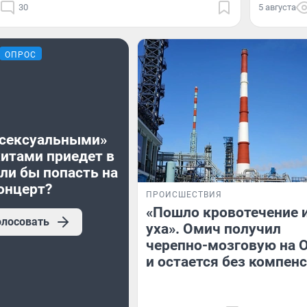
30
5 августа
ОПРОС
«сексуальными»
хитами приедет в
ли бы попасть на
онцерт?
ПРОИСШЕСТВИЯ
«Пошло кровотечение 
олосовать
уха». Омич получил
черепно-мозговую на 
и остается без компен