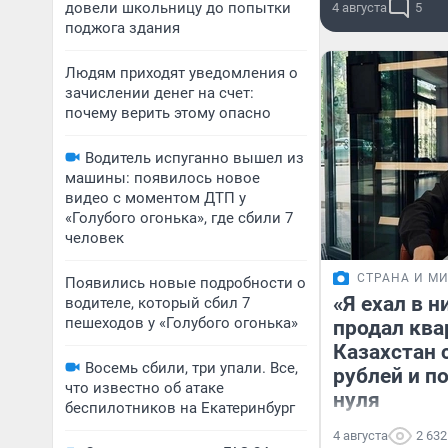
довели школьницу до попытки
4 августа
5
поджога здания
Людям приходят уведомления о
зачислении денег на счет:
почему верить этому опасно
Водитель испуганно вышел из
машины: появилось новое
видео с моментом ДТП у
«Голубого огонька», где сбили 7
человек
СТРАНА И М
Появились новые подробности о
«Я ехал в н
водителе, который сбил 7
пешеходов у «Голубого огонька»
продал квар
Казахстан 
Восемь сбили, три упали. Все,
рублей и п
что известно об атаке
нуля
беспилотников на Екатеринбург
4 августа
2 632