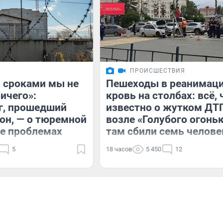
ПРОИСШЕСТВИЯ
 сроками мы не
Пешеходы в реанимаци
ичего»:
кровь на столбах: всё, 
г, прошедший
известно о жутком ДТ
зон, — о тюремной
возле «Голубого огонь
ее проблемах
там сбили семь челове
5
18 часов
5 450
12