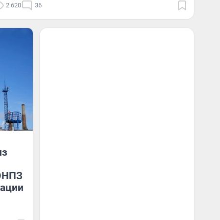
2 620
36
из
ОНПЗ
сации