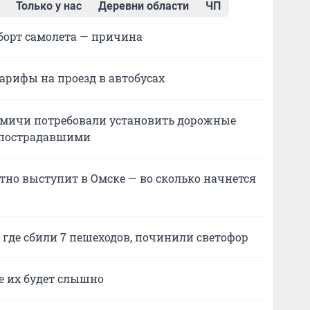
Только у нас
Деревни области
ЧП
борт самолета — причина
арифы на проезд в автобусах
 омичи потребовали установить дорожные
8 пострадавшими
тно выступит в Омске — во сколько начнется
где сбили 7 пешеходов, починили светофор
е их будет слышно