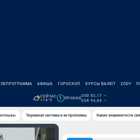
ЕЛЕПРОГРАММА
АФИША
ГОРОСКОП
КУРСЫ ВАЛЮТ
ZODY
П
USD 82,17
СЕЙЧАС
1
ПРОБКИ
+14°C
EUR 94,84
 огонька»
Тюремная система и ее проблемы
Какие знаменитости свя