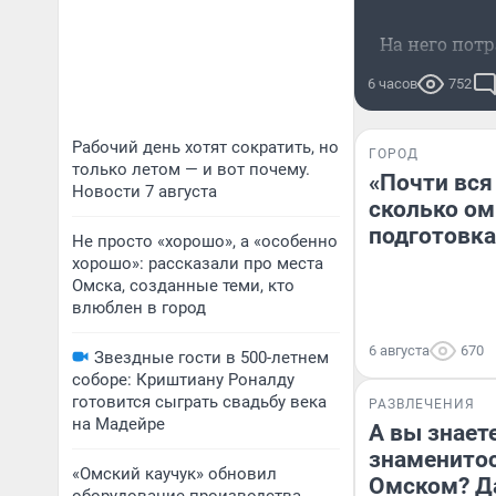
На него пот
6 часов
752
Рабочий день хотят сократить, но
ГОРОД
только летом — и вот почему.
«Почти вся
Новости 7 августа
сколько ом
подготовка
Не просто «хорошо», а «особенно
хорошо»: рассказали про места
Омска, созданные теми, кто
влюблен в город
6 августа
670
Звездные гости в 500-летнем
соборе: Криштиану Роналду
готовится сыграть свадьбу века
РАЗВЛЕЧЕНИЯ
на Мадейре
А вы знаете
знаменитос
«Омский каучук» обновил
Омском? Д