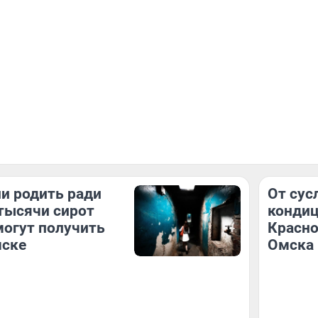
и родить ради
От сус
тысячи сирот
кондиц
могут получить
Красно
мске
Омска 