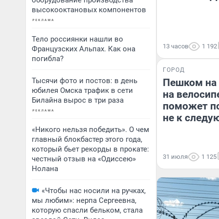
оборудование производства
высокооктановых компонентов
Тело россиянки нашли во
13 часов
1 192
Французских Альпах. Как она
погибла?
ГОРОД
Тысячи фото и постов: в день
Пешком на 
юбилея Омска трафик в сети
на велосип
Билайна вырос в три раза
поможет по
не к следу
«Никого нельзя победить». О чем
главный блокбастер этого года,
который бьет рекорды в прокате:
31 июля
1 125
честный отзыв на «Одиссею»
Нолана
«Чтобы нас носили на ручках,
мы любим»: нерпа Сергеевна,
которую спасли бельком, стала