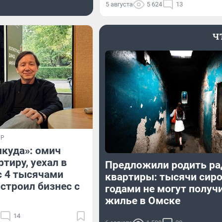
5 августа
5 624
13
Ч
ИР
икуда»: омич
тиру, уехал в
Предложили родить ра
с 4 тысячами
квартиры: тысячи сир
остроил бизнес с
годами не могут получ
жилье в Омске
14