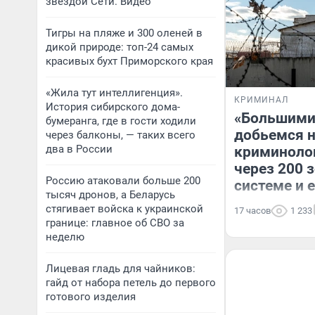
звездой Сети. Видео
Тигры на пляже и 300 оленей в
дикой природе: топ-24 самых
красивых бухт Приморского края
«Жила тут интеллигенция».
КРИМИНАЛ
История сибирского дома-
«Большими
бумеранга, где в гости ходили
добьемся н
через балконы, — таких всего
два в России
криминоло
через 200 
Россию атаковали больше 200
системе и 
тысяч дронов, а Беларусь
стягивает войска к украинской
17 часов
1 233
границе: главное об СВО за
неделю
Лицевая гладь для чайников:
гайд от набора петель до первого
готового изделия