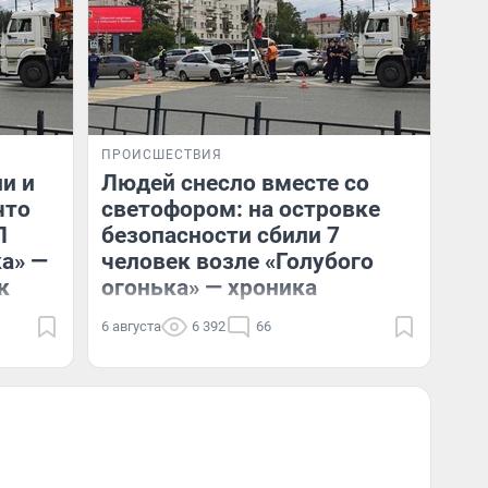
ПРОИСШЕСТВИЯ
и и
Людей снесло вместе со
что
светофором: на островке
П
безопасности сбили 7
ка» —
человек возле «Голубого
к
огонька» — хроника
6 августа
6 392
66