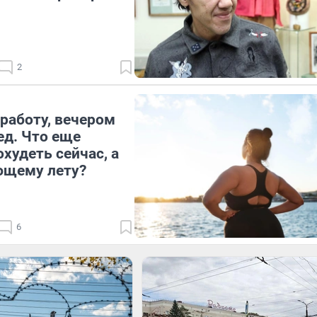
2
работу, вечером
ед. Что еще
худеть сейчас, а
ющему лету?
6