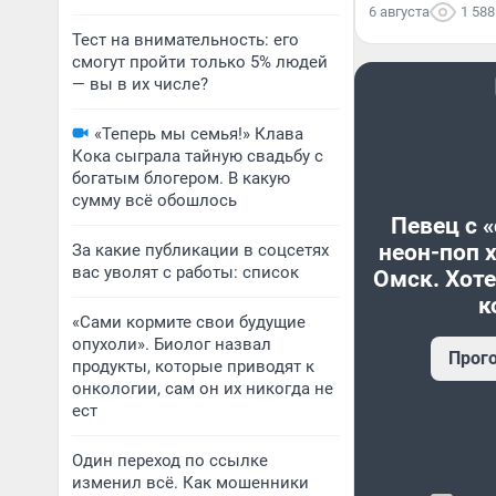
6 августа
1 588
Тест на внимательность: его
смогут пройти только 5% людей
— вы в их числе?
«Теперь мы семья!» Клава
Кока сыграла тайную свадьбу с
богатым блогером. В какую
сумму всё обошлось
Певец с 
неон-поп 
За какие публикации в соцсетях
вас уволят с работы: список
Омск. Хоте
к
«Сами кормите свои будущие
опухоли». Биолог назвал
Прог
продукты, которые приводят к
онкологии, сам он их никогда не
ест
Один переход по ссылке
изменил всё. Как мошенники