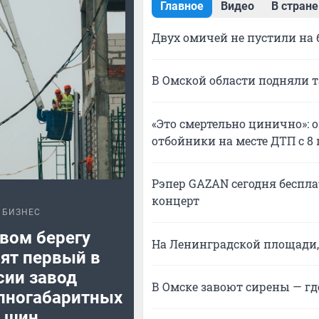
Главное
Видео
В стране
Двух омичей не пустили на 
В Омской области подняли т
«Это смертельно цинично»:
отбойники на месте ДТП с 
Рэпер GAZAN сегодня беспла
концерт
БИЗНЕС
вом берегу
На Ленинградской площади, 
ят первый в
сии завод
В Омске завоют сирены — гд
пногабаритных
шин