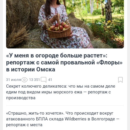
3
Обсудить
9
Обсудить
«У меня в огороде больше растет»:
1
Обсудить
5
Обсудить
репортаж с самой провальной «Флоры»
в истории Омска
31 июля
13 351
41
Секрет колючего деликатеса: что мы на самом деле
едим под видом икры морского ежа — репортаж с
производства
«Страшно, жить-то хочется». Что происходит вокруг
атакованного БПЛА склада Wildberries в Волгограде —
репортаж с места