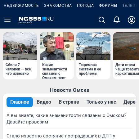
НЕДВИЖИМОСТЬ
ЗНАКОМСТВА
ПОГОДА
ФОРУМЫ
ТЕЛЕПР
Сбили 7
Какие
Тюремная
Дети стали
человек — все,
знаменитости
система и ее
чаще травит
что известно
связаны с
проблемы
наркотиками
Омском: тест
Новости Омска
Главное
Видео
В стране
Только у нас
Дерев
А вы знаете, какие знаменитости связаны с Омском?
Давайте проверим
Стало известно состяние пострадавших в ДТП у