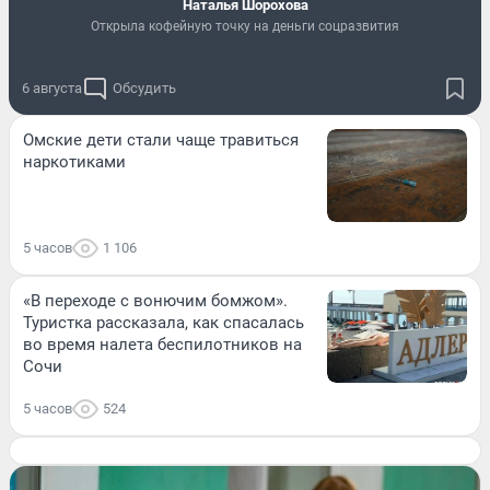
Наталья Шорохова
Открыла кофейную точку на деньги соцразвития
6 августа
Обсудить
Омские дети стали чаще травиться
наркотиками
5 часов
1 106
«В переходе с вонючим бомжом».
Туристка рассказала, как спасалась
во время налета беспилотников на
Сочи
5 часов
524