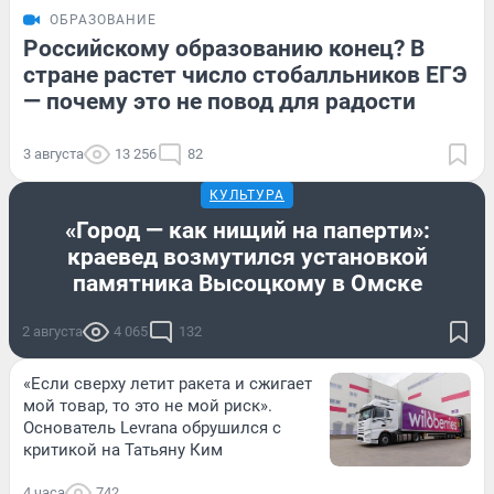
ОБРАЗОВАНИЕ
Российскому образованию конец? В
стране растет число стобалльников ЕГЭ
— почему это не повод для радости
3 августа
13 256
82
КУЛЬТУРА
«Город — как нищий на паперти»:
краевед возмутился установкой
памятника Высоцкому в Омске
2 августа
4 065
132
«Если сверху летит ракета и сжигает
мой товар, то это не мой риск».
Основатель Levrana обрушился с
критикой на Татьяну Ким
4 часа
742