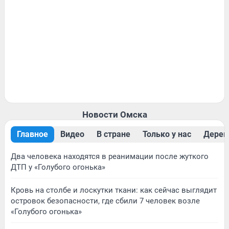
Новости Омска
Главное
Видео
В стране
Только у нас
Дерев
Два человека находятся в реанимации после жуткого
ДТП у «Голубого огонька»
Кровь на столбе и лоскутки ткани: как сейчас выглядит
островок безопасности, где сбили 7 человек возле
«Голубого огонька»