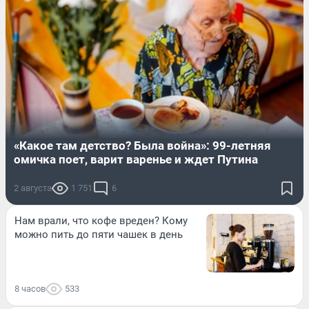
«Какое там детство? Была война»: 99-летняя
омичка поет, варит варенье и ждет Путина
2 августа
1 751
6
Нам врали, что кофе вреден? Кому
можно пить до пяти чашек в день
8 часов
533