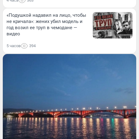
4 часа
363
«Подушкой надавил на лицо, чтобы
не кричала»: жених убил модель и
год возил ее труп в чемодане —
видео
5 часов
394