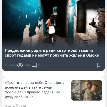
Предложили родить ради квартиры: тысячи
сирот годами не могут получить жилье в Омске
18 часов
1 346
29
«Простите нас за всё». С телефона
исчезнувшей в тайге семьи
Усольцевых пришло леденящее
душу сообщение
3 часа
294