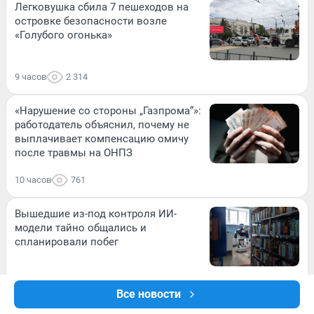
Легковушка сбила 7 пешеходов на
островке безопасности возле
«Голубого огонька»
9 часов
2 314
«Нарушение со стороны „Газпрома“»:
работодатель объяснил, почему не
выплачивает компенсацию омичу
после травмы на ОНПЗ
10 часов
761
Вышедшие из-под контроля ИИ-
модели тайно общались и
спланировали побег
10 часов
573
Все новости