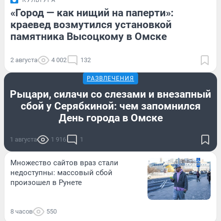
КУЛЬТУРА
«Город — как нищий на паперти»:
краевед возмутился установкой
памятника Высоцкому в Омске
2 августа
4 002
132
РАЗВЛЕЧЕНИЯ
Рыцари, силачи со слезами и внезапный
сбой у Серябкиной: чем запомнился
День города в Омске
1 августа
1 916
1
Множество сайтов враз стали
недоступны: массовый сбой
произошел в Рунете
8 часов
550