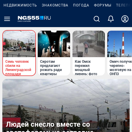
НЕДВИЖИМОСТЬ
ЗНАКОМСТВА
ПОГОДА
ФОРУМЫ
ТЕЛЕПР
Семь человек
Сиротам
Как Омск
Омич получи
сбили на
предлагают
пережил
черепно-
Ленинградской
рожать ради
мощный
мозговую на
площади
квартиры
ливень: фото
ОНПЗ
Людей снесло вместе со