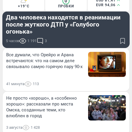
0
USD 81,41
EUR 94,06
+19°C
ПРОБКИ
ПРОИСШЕСТВИЯ
Два человека находятся в реанимации
после жуткого ДТП у «Голубого
огонька»
5 часов
1 191
3
Все думали, что Орейро и Арана
встречаются: что на самом деле
связывало самую горячую пару 90-х
41 минута
113
Не просто «хорошо», а «особенно
хорошо»: рассказали про места
Омска, созданные теми, кто
влюблен в город
3 августа
1 428