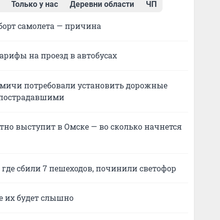
Только у нас
Деревни области
ЧП
борт самолета — причина
арифы на проезд в автобусах
 омичи потребовали установить дорожные
8 пострадавшими
тно выступит в Омске — во сколько начнется
где сбили 7 пешеходов, починили светофор
е их будет слышно