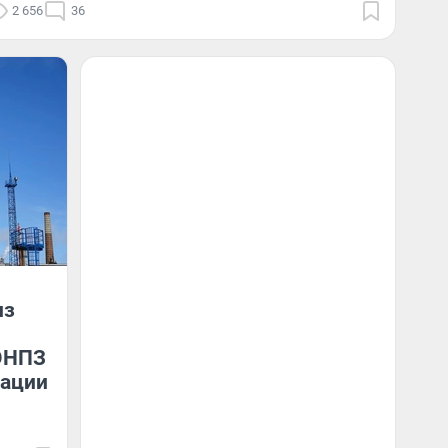
2 656
36
из
ОНПЗ
сации