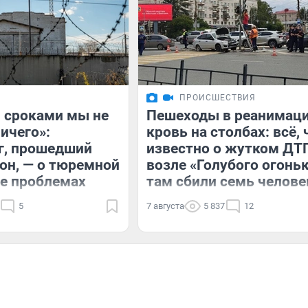
ПРОИСШЕСТВИЯ
 сроками мы не
Пешеходы в реанимаци
ичего»:
кровь на столбах: всё, 
г, прошедший
известно о жутком ДТ
зон, — о тюремной
возле «Голубого огонь
ее проблемах
там сбили семь челове
5
7 августа
5 837
12