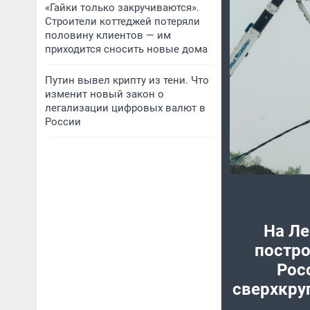
«Гайки только закручиваются».
Строители коттеджей потеряли
половину клиентов — им
приходится сносить новые дома
Путин вывел крипту из тени. Что
изменит новый закон о
легализации цифровых валют в
России
На Ле
постро
Рос
сверхкру