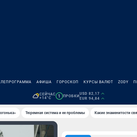
ЕЛЕПРОГРАММА
АФИША
ГОРОСКОП
КУРСЫ ВАЛЮТ
ZODY
П
USD 82,17
СЕЙЧАС
1
ПРОБКИ
+14°C
EUR 94,84
 огонька»
Тюремная система и ее проблемы
Какие знаменитости свя