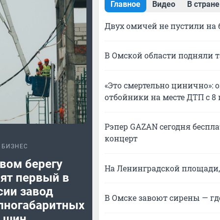
Главное
Видео
В стране
Двух омичей не пустили на 
В Омской области подняли т
«Это смертельно цинично»:
отбойники на месте ДТП с 
Рэпер GAZAN сегодня беспла
концерт
БИЗНЕС
вом берегу
На Ленинградской площади, 
ят первый в
сии завод
В Омске завоют сирены — гд
пногабаритных
шин