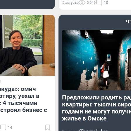
5 августа
5 649
13
Ч
ИР
икуда»: омич
тиру, уехал в
Предложили родить ра
с 4 тысячами
квартиры: тысячи сир
остроил бизнес с
годами не могут получ
жилье в Омске
14