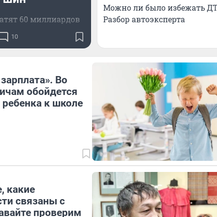
Можно ли было избежать ДТ
Разбор автоэксперта
ратят 60 миллиардов
10
 зарплата». Во
ичам обойдется
 ребенка к школе
, какие
ти связаны с
авайте проверим