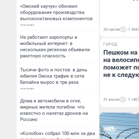
«Омский каучук» обновил
оборудование производства
высокооктановых компонентов
20 часов
1 366
Не работают аэропорты и
мобильный интернет: в
ГОРОД
нескольких регионах объявили
Пешком на 
ракетную опасность
на велосип
поможет по
Тысячи фото и постов: в день
не к следу
юбилея Омска трафик в сети
Билайна вырос в три раза
31 июля
1 140
Дома и автомобили в огне,
мирные жители погибли: что
известно о налетах дронов на
Россию
«Колобок» собрал 100 млн за два