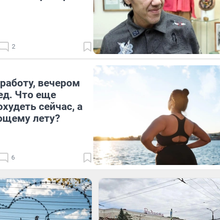
2
работу, вечером
ед. Что еще
худеть сейчас, а
ющему лету?
6