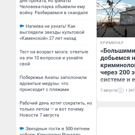
дня проката, но фанаты
Человека-паука объявили ему
войну. Разбираемся в скандале
Нагиева не узнать! Как
выглядели звезды культовой
«Каменской» 27 лет назад
КРИМИНАЛ
«Большими
Тест на возраст мозга: ответьте
добьемся н
на эти 10 вопросов и узнайте
свой
криминоло
через 200 
Побережье Анапы заполонили
системе и 
ядовитые медузы: что
происходит с пляжами
7 августа
1 347
Рабочий день хотят сократить, но
только летом — и вот почему.
Новости 7 августа
Звездные гости в 500-летнем
соборе: Криштиану Роналду