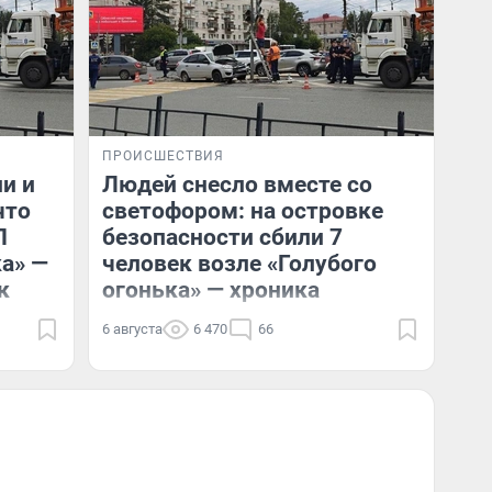
ПРОИСШЕСТВИЯ
и и
Людей снесло вместе со
что
светофором: на островке
П
безопасности сбили 7
ка» —
человек возле «Голубого
к
огонька» — хроника
6 августа
6 470
66