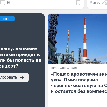
30
5 августа
ОПРОС
«сексуальными»
хитами приедет в
ли бы попасть на
онцерт?
ПРОИСШЕСТВИЯ
«Пошло кровотечение 
олосовать
уха». Омич получил
черепно-мозговую на 
и остается без компен