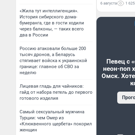
6 августа
1 625
«Жила тут интеллигенция».
История сибирского дома-
бумеранга, где в гости ходили
через балконы, — таких всего
два в России
Россию атаковали больше 200
тысяч дронов, а Беларусь
стягивает войска к украинской
Певец с 
границе: главное об СВО за
неон-поп 
неделю
Омск. Хоте
к
Лицевая гладь для чайников:
гайд от набора петель до первого
Прог
готового изделия
Самый сексуальный мужчина
Турции: чем Омер из
«Клюквенного щербета» покорил
женщин