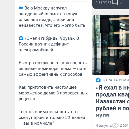
4 августа
5
Всю Москву напугал
загадочный взрыв: его звук
слышали везде, а причина
неизвестна. Что это могло быть
«Смели гибриды Voyah». В
России возник дефицит
электромобилей
Быстро покраснеют: как соспеть
зеленые помидоры дома — пять
самых эффективных способов
СТРАНА И М
«Я ехал в н
Как приготовить настоящее
мороженое дома: 3 проверенных
продал квар
рецепта
Казахстан 
рублей и п
Тест на внимательность: его
нуля
смогут пройти только 5% людей
— вы в их числе?
4 августа
2 651