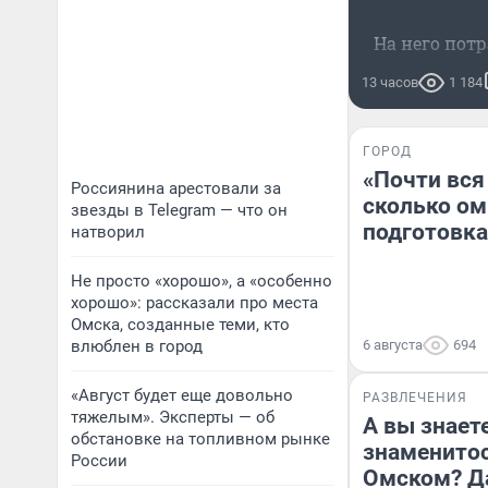
На него пот
13 часов
1 184
ГОРОД
«Почти вся
Россиянина арестовали за
сколько ом
звезды в Telegram — что он
подготовка
натворил
Не просто «хорошо», а «особенно
хорошо»: рассказали про места
Омска, созданные теми, кто
влюблен в город
6 августа
694
«Август будет еще довольно
РАЗВЛЕЧЕНИЯ
тяжелым». Эксперты — об
А вы знаете
обстановке на топливном рынке
знаменитос
России
Омском? Д