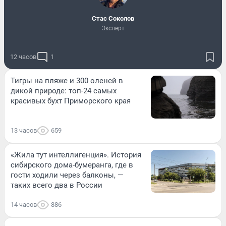
Стас Соколов
Эксперт
12 часов
1
Тигры на пляже и 300 оленей в
дикой природе: топ-24 самых
красивых бухт Приморского края
13 часов
659
«Жила тут интеллигенция». История
сибирского дома-бумеранга, где в
гости ходили через балконы, —
таких всего два в России
14 часов
886