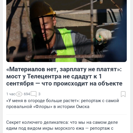
1
Обсудить
3
Обсудить
«Материалов нет, зарплату не платят»:
1
Обсудить
3
Обсудить
мост у Телецентра не сдадут к 1
сентября — что происходит на объекте
1 час
694
3
«У меня в огороде больше растет»: репортаж с самой
провальной «Флоры» в истории Омска
Секрет колючего деликатеса: что мы на самом деле
едим под видом икры морского ежа — репортаж с