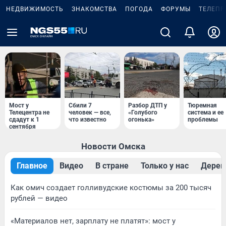
НЕДВИЖИМОСТЬ
ЗНАКОМСТВА
ПОГОДА
ФОРУМЫ
ТЕЛЕПР
Мост у
Сбили 7
Разбор ДТП у
Тюремная
Телецентра не
человек — все,
«Голубого
система и ее
сдадут к 1
что известно
огонька»
проблемы
сентября
Новости Омска
Главное
Видео
В стране
Только у нас
Дерев
Как омич создает голливудские костюмы за 200 тысяч
рублей — видео
«Материалов нет, зарплату не платят»: мост у