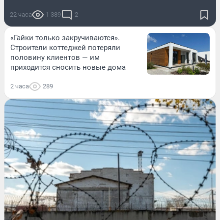
22 часа
1 389
2
«Гайки только закручиваются».
Строители коттеджей потеряли
половину клиентов — им
приходится сносить новые дома
2 часа
289