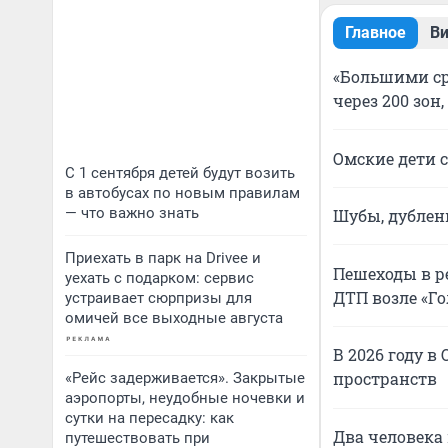
Главное
В
«Большими ср
через 200 зон
Омские дети 
С 1 сентября детей будут возить
в автобусах по новым правилам
— что важно знать
Шубы, дублен
Приехать в парк на Drivee и
Пешеходы в ре
уехать с подарком: сервис
ДТП возле «Го
устраивает сюрпризы для
омичей все выходные августа
В 2026 году в
пространств
«Рейс задерживается». Закрытые
аэропорты, неудобные ночевки и
сутки на пересадку: как
Два человека
путешествовать при