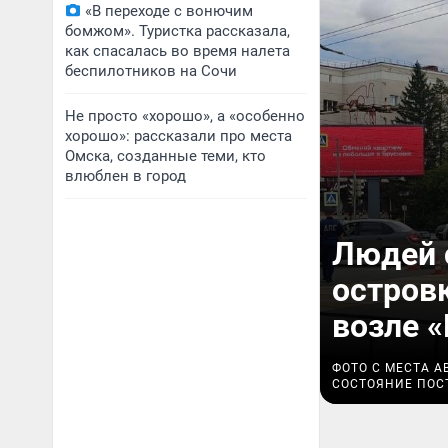
«В переходе с вонючим
бомжом». Туристка рассказала,
как спасалась во время налета
беспилотников на Сочи
Не просто «хорошо», а «особенно
хорошо»: рассказали про места
Омска, созданные теми, кто
влюблен в город
Людей 
островк
возле «
ФОТО С МЕСТА А
СОСТОЯНИЕ ПОС