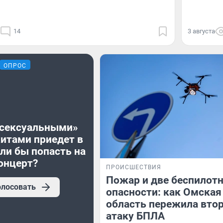
14
3 августа
ОПРОС
«сексуальными»
хитами приедет в
ли бы попасть на
онцерт?
ПРОИСШЕСТВИЯ
Пожар и две беспилот
олосовать
опасности: как Омская
область пережила вто
атаку БПЛА