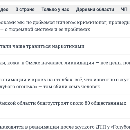
идео
В стране
Только у нас
Деревни области
ЧП
оками мы не добьемся ничего»: криминолог, прошед
, — о тюремной системе и ее проблемах
стали чаще травиться наркотиками
ки, кожа: в Омске началась ликвидация — все цены п
анимации и кровь на столбах: всё, что известно о жу
лубого огонька» — там сбили семь человек
 Омской области благоустроят около 80 общественных
 находятся в реанимации после жуткого ДТП у «Голубо