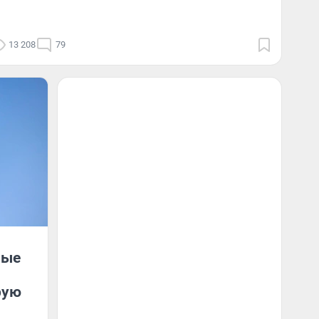
13 208
79
ные
рую