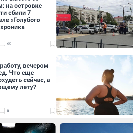
: на островке
ти сбили 7
зле «Голубого
 хроника
60
работу, вечером
ед. Что еще
худеть сейчас, а
ющему лету?
6