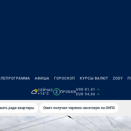
ЕЛЕПРОГРАММА
АФИША
ГОРОСКОП
КУРСЫ ВАЛЮТ
ZODY
П
USD 81,41
СЕЙЧАС
2
ПРОБКИ
+14°C
EUR 94,06
жать ради квартиры
Омич получил черепно-мозговую на ОНПЗ