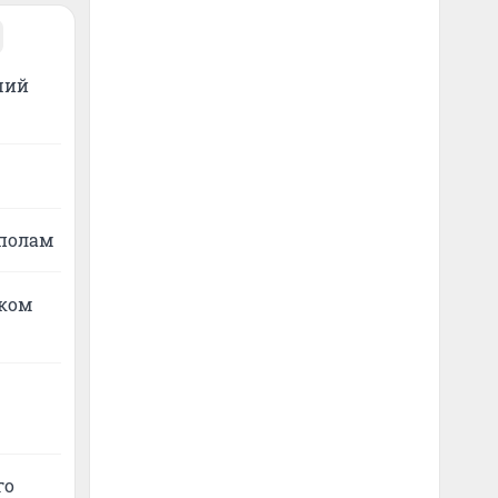
ДТП на Ленинградской площади
13 часов
ший
Что грозит водителю, который сбил 7
пешеходов на Ленинградской площади
— ответ юриста
13 часов
ополам
тком
го