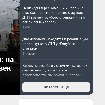
Пешеходы в реанимации и кровь на
столбах: всё, что известно о жутком
ДТП возле «Голубого огонька» — там
сбили семь человек
1 час
Два человека находятся в реанимации
после жуткого ДТП у «Голубого
огонька»
11 часов
: на
век
Кровь на столбе и лоскутки ткани: как
сейчас выглядит островок
безопасности, где сбили 7 человек
возле «Голубого огонька»
12 часов
Показать еще
«Увидела женщин с окровавленными
головами»: очевидцы — о страшном