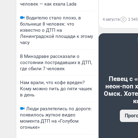
человек — как ехала Lada
Водителю стало плохо, в
4 августа
2 545
больнице 8 человек: что
известно о ДТП на
Ленинградской площади к этому
часу
В Минздраве рассказали о
состоянии пострадавших в ДТП,
где сбили 7 человек
Певец с 
Нам врали, что кофе вреден?
неон-поп 
Кому можно пить до пяти чашек
Омск. Хоте
в день
к
Люди разлетелись по дороге:
появилось жуткое видео
Прог
момента ДТП на «Голубом
огоньке»