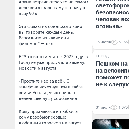
Арана встречаются: что на самом
светофором
деле связывало самую горячую
безопаснос
пару 90-х
человек во
огонька» —
Эти фразы из советского кино
вы говорите каждый день.
Вспомните из каких они
15 часов
5 166
фильмов? — тест
ЕГЭ хотят отменить к 2027 году: в
ГОРОД
Госдуме уже придумали замену.
Пешком на 
Новости 6 августа
на велосип
поможет по
«Простите нас за всё». С
не к следу
телефона исчезнувшей в тайге
семьи Усольцевых пришло
леденящее душу сообщение
31 июля
1 075
Кому признаются в любви, а
кому разобьют сердце:
любовный гороскоп на август