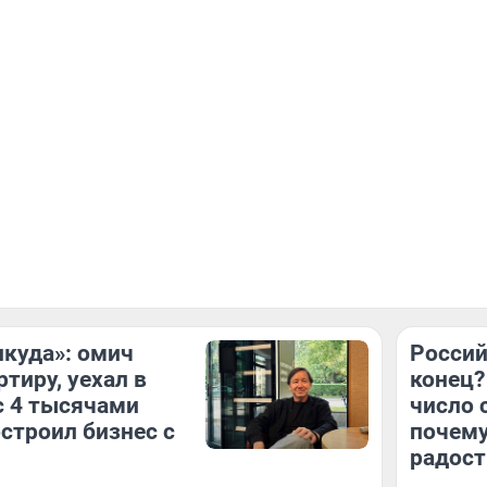
икуда»: омич
Россий
тиру, уехал в
конец?
с 4 тысячами
число 
остроил бизнес с
почему
радост