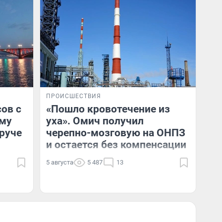
ПРОИСШЕСТВИЯ
сов с
«Пошло кровотечение из
ему
уха». Омич получил
руче
черепно-мозговую на ОНПЗ
и остается без компенсации
5 августа
5 487
13