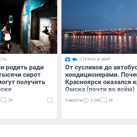
СТЬ
СТРАНА И МИР
и родить ради
От сусликов до автобу
тысячи сирот
кондиционерами. Поч
могут получить
Красноярск оказался к
мске
Омска (почти во всём)
29
5 августа
2 358
36