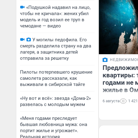
«Подушкой надавил на лицо,
чтобы не кричала»: жених убил
модель и год возил ее труп в
чемодане — видео
У могилы педофила. Его
смерть разделила страну на два
лагеря, а защитника детей
отправила за решетку
НЕДВИЖИМО
Предложил
Пилоты потерпевшего крушение
квартиры: 
самолета рассказали, как
годами не 
выживали в сибирской тайге
жилье в О
«Ну вот и всё»: звезда «Дома-2»
6 августа
1 421
развелась с молодым мужем
«Меня годами преследует
бывшая любовница мужа: она
портит жилье и угрожает».
Реальная история