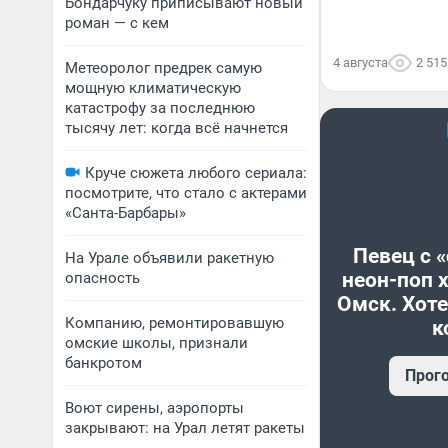
Бондарчуку приписывают новый
роман — с кем
4 августа
2 515
Метеоролог предрек самую
мощную климатическую
катастрофу за последнюю
тысячу лет: когда всё начнется
Круче сюжета любого сериала:
посмотрите, что стало с актерами
«Санта-Барбары»
Певец с 
На Урале объявили ракетную
неон-поп 
опасность
Омск. Хоте
Компанию, ремонтировавшую
к
омские школы, признали
банкротом
Прог
Воют сирены, аэропорты
закрывают: на Урал летят ракеты