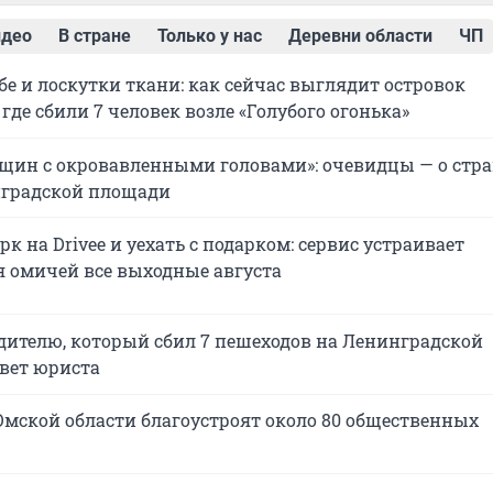
идео
В стране
Только у нас
Деревни области
ЧП
бе и лоскутки ткани: как сейчас выглядит островок
 где сбили 7 человек возле «Голубого огонька»
щин с окровавленными головами»: очевидцы — о ст
нградской площади
рк на Drivee и уехать с подарком: сервис устраивает
 омичей все выходные августа
одителю, который сбил 7 пешеходов на Ленинградской
вет юриста
 Омской области благоустроят около 80 общественных