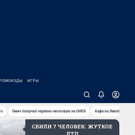
РОМОКОДЫ
ИГРЫ
то
Омич получил черепно-мозговую на ОНПЗ
Кафе на Левобережье 
СБИЛИ 7 ЧЕЛОВЕК: ЖУТКОЕ
ДТП