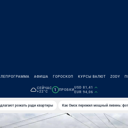
ЕЛЕПРОГРАММА
АФИША
ГОРОСКОП
КУРСЫ ВАЛЮТ
ZODY
П
USD 81,41
СЕЙЧАС
1
ПРОБКИ
+22°C
EUR 94,06
едлагают рожать ради квартиры
Как Омск пережил мощный ливень: фо