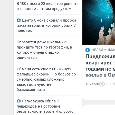
В 100 г всего 23 ккал: три рецепта
с главным летним продуктом
Центр Омска сковали пробки
из-за аварии, в которой сбили 7
человек
Справится даже школьник:
пройдите тест по географии, в
НЕДВИЖИМО
котором очень стыдно
Предложил
ошибиться
квартиры: 
годами не 
«У меня есть еще пять минут»:
фельдшер скорой — о борьбе со
жилье в О
смертью, самых сложных
вызовах и чувстве
15 часов
1 301
безысходности
Легковушка сбила 7
пешеходов на островке
безопасности возле «Голубого