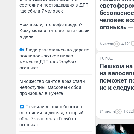
светофором
состоянии пострадавших в ДТП,
где сбили 7 человек
безопаснос
человек во
Нам врали, что кофе вреден?
огонька» —
Кому можно пить до пяти чашек
в день
6 часов
4 121
Люди разлетелись по дороге:
появилось жуткое видео
ГОРОД
момента ДТП на «Голубом
Пешком на 
огоньке»
на велосип
поможет по
Множество сайтов враз стали
не к следу
недоступны: массовый сбой
произошел в Рунете
Появились подробности о
31 июля
1 052
состоянии водителя, который
сбил 7 человек у «Голубого
огонька»