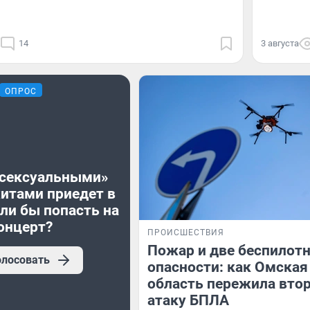
14
3 августа
ОПРОС
«сексуальными»
хитами приедет в
ли бы попасть на
онцерт?
ПРОИСШЕСТВИЯ
Пожар и две беспилот
олосовать
опасности: как Омская
область пережила вто
атаку БПЛА