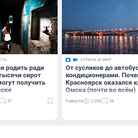
СТЬ
СТРАНА И МИР
и родить ради
От сусликов до автобу
тысячи сирот
кондиционерами. Поч
могут получить
Красноярск оказался к
мске
Омска (почти во всём)
27
5 августа
2 253
34