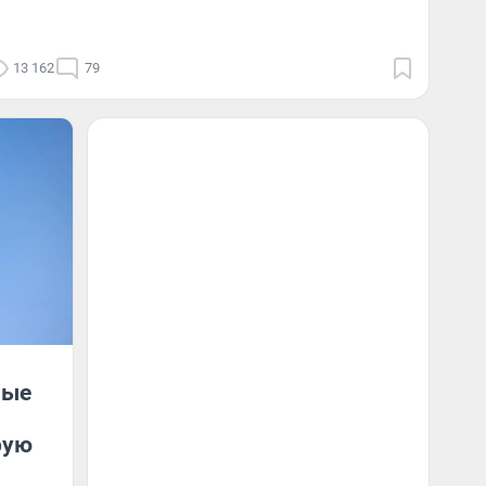
13 162
79
ные
рую