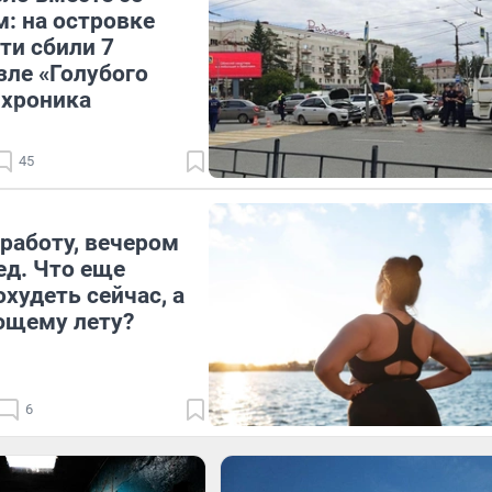
: на островке
ти сбили 7
зле «Голубого
 хроника
45
работу, вечером
ед. Что еще
худеть сейчас, а
ющему лету?
6