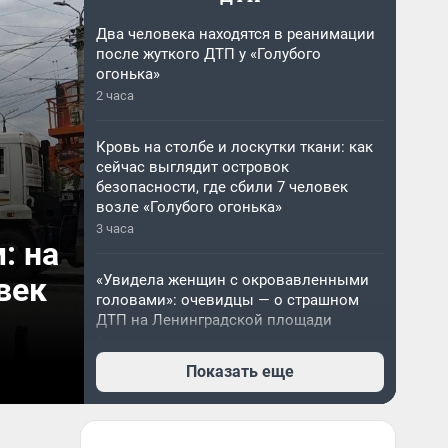
Два человека находятся в реанимации
после жуткого ДТП у «Голубого
огонька»
2 часа
Кровь на столбе и лоскутки ткани: как
сейчас выглядит островок
безопасности, где сбили 7 человек
возле «Голубого огонька»
3 часа
: на
век
«Увидела женщин с окровавленными
головами»: очевидцы — о страшном
ДТП на Ленинградской площади
4 часа
Показать еще
Что грозит водителю, который сбил 7
пешеходов на Ленинградской площади
— ответ юриста