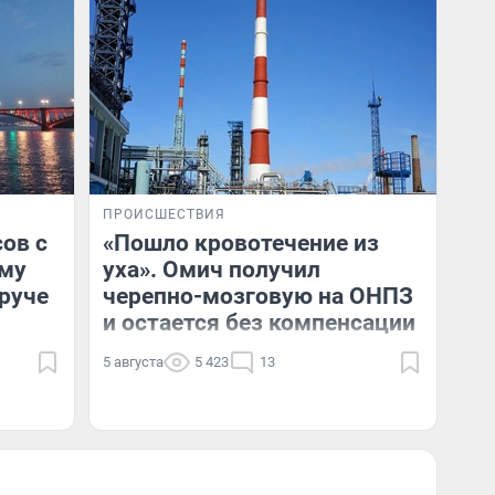
ПРОИСШЕСТВИЯ
сов с
«Пошло кровотечение из
ему
уха». Омич получил
руче
черепно-мозговую на ОНПЗ
и остается без компенсации
5 августа
5 423
13