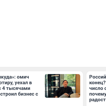
икуда»: омич
Россий
тиру, уехал в
конец?
с 4 тысячами
число 
остроил бизнес с
почему
радост