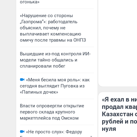
огонька»
«Нарушение со стороны
„Газпрома“»: работодатель
объяснил, почему не
выплачивает компенсацию
омичу после травмы на ОНПЗ
Вышедшие из-под контроля ИИ-
модели тайно общались и
спланировали побег
«Меня бесила моя роль»: как
сегодня выглядит Пуговка из
«Папиных дочек»
«Я ехал в н
Власти опровергли открытие
продал квар
первого склада крупного
Казахстан 
маркетплейса под Омском
рублей и п
нуля
«Не просто слух»: Федору