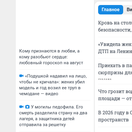
Главное
В
Кровь на стол
безопасности,
«Увидела жен
ДТП на Лени
Кому признаются в любви, а
кому разобьют сердце:
любовный гороскоп на август
Приехать в па
сюрпризы для
«Подушкой надавил на лицо,
чтобы не кричала»: жених убил
модель и год возил ее труп в
Что грозит в
чемодане — видео
площади — от
У могилы педофила. Его
В 2026 году в
смерть разделила страну на два
лагеря, а защитника детей
пространств
отправила за решетку