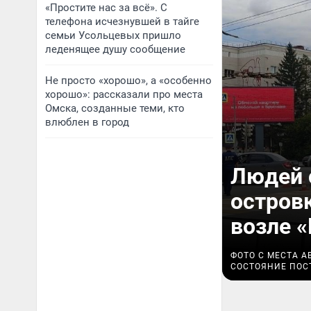
«Простите нас за всё». С
телефона исчезнувшей в тайге
семьи Усольцевых пришло
леденящее душу сообщение
Не просто «хорошо», а «особенно
хорошо»: рассказали про места
Омска, созданные теми, кто
влюблен в город
Людей 
островк
возле «
ФОТО С МЕСТА А
СОСТОЯНИЕ ПОС