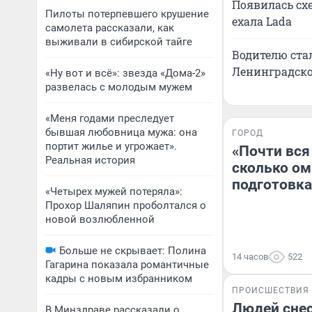
Появилась схе
Пилоты потерпевшего крушение
ехала Lada
самолета рассказали, как
выживали в сибирской тайге
Водителю стал
Ленинградско
«Ну вот и всё»: звезда «Дома-2»
развелась с молодым мужем
«Меня годами преследует
бывшая любовница мужа: она
ГОРОД
портит жилье и угрожает».
«Почти вся
Реальная история
сколько ом
подготовка
«Четырех мужей потеряла»:
Прохор Шаляпин проболтался о
новой возлюбленной
Больше не скрывает: Полина
14 часов
522
Гагарина показала романтичные
кадры с новым избранником
ПРОИСШЕСТВИЯ
Людей снес
В Минздраве рассказали о