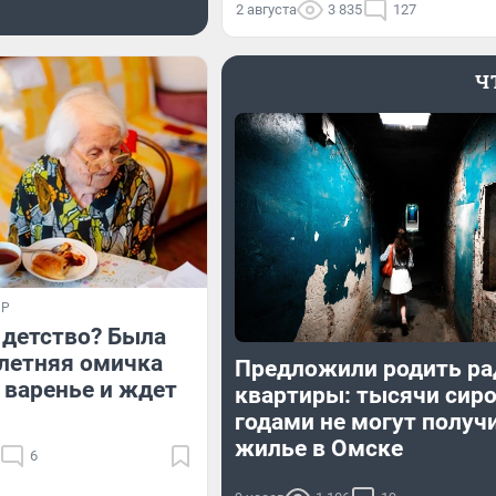
2 августа
3 835
127
Ч
ИР
 детство? Была
-летняя омичка
Предложили родить ра
т варенье и ждет
квартиры: тысячи сир
годами не могут получ
жилье в Омске
6