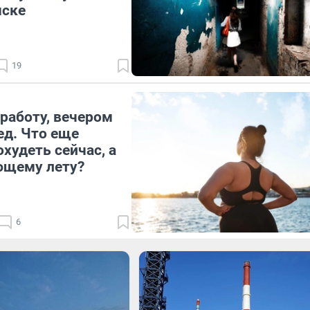
мске
19
работу, вечером
ед. Что еще
худеть сейчас, а
ющему лету?
6