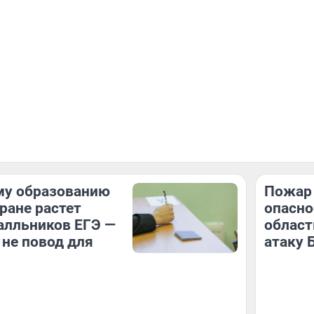
му образованию
Пожар 
тране растет
опасно
алльников ЕГЭ —
област
 не повод для
атаку 