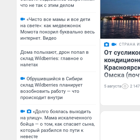
что не так с этим делом
«Чисто все мамы и все дети
на свете»: как медвежонок
Момота покорил буквально весь
интернет. Видео
СТРАНА 
От суслико
Дома полыхают, дрон попал в
склад Wildberries: главное о
кондицион
налетах
Красноярск
Омска (поч
Обрушившийся в Сибири
склад Wildberries планирует
5 августа
2 147
возобновить работу — что
происходит внутри
«Долго боялась выходить
на улицу». Мама искалеченного
бойца — о том, как спасает сына,
который разбился по пути к
невесте