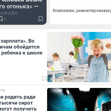
го огонька» —
Компанию, ремонтировавшу
онлайн
1
ТП произошло на
адской площади
 зарплата». Во
ичам обойдется
 ребенка к школе
СТЬ
и родить ради
тысячи сирот
могут получить