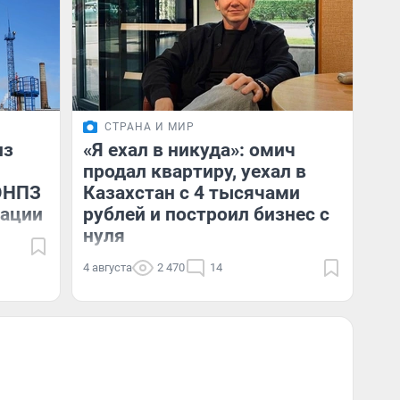
СТРАНА И МИР
из
«Я ехал в никуда»: омич
продал квартиру, уехал в
ОНПЗ
Казахстан с 4 тысячами
сации
рублей и построил бизнес с
нуля
4 августа
2 470
14