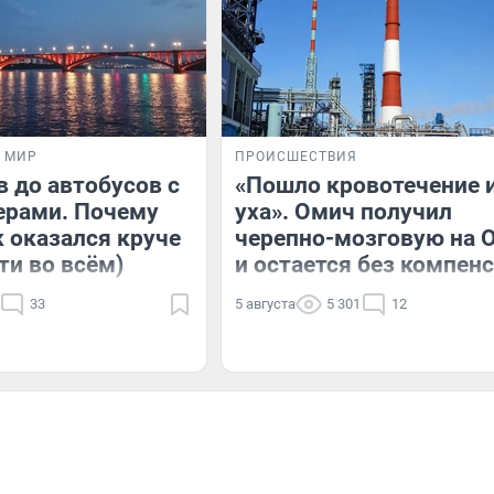
И МИР
ПРОИСШЕСТВИЯ
в до автобусов с
«Пошло кровотечение 
ерами. Почему
уха». Омич получил
 оказался круче
черепно-мозговую на 
ти во всём)
и остается без компен
33
5 августа
5 301
12