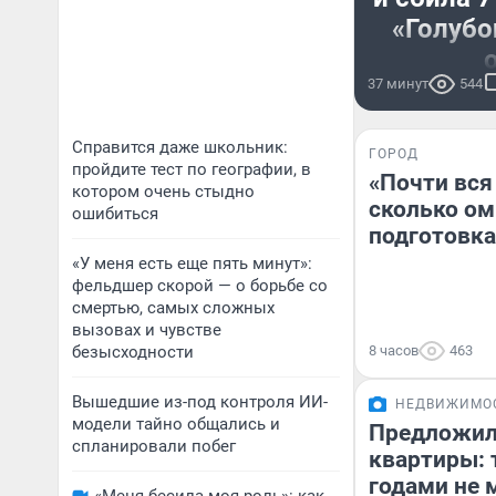
«Голубо
37 минут
544
Жуткое Д
Ленингр
Справится даже школьник:
ГОРОД
пройдите тест по географии, в
«Почти вся
котором очень стыдно
сколько ом
ошибиться
подготовка
«У меня есть еще пять минут»:
фельдшер скорой — о борьбе со
смертью, самых сложных
вызовах и чувстве
безысходности
8 часов
463
Вышедшие из-под контроля ИИ-
НЕДВИЖИМО
модели тайно общались и
Предложил
спланировали побег
квартиры: 
годами не 