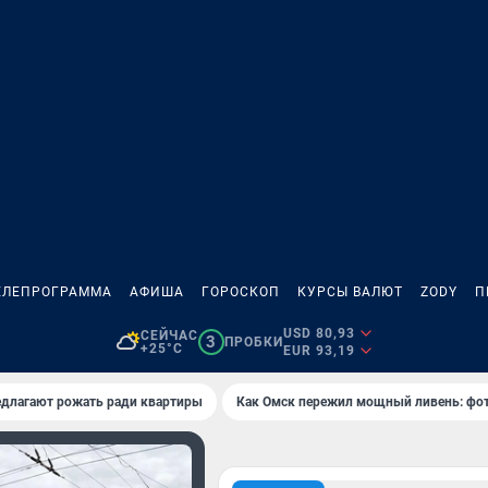
ЕЛЕПРОГРАММА
АФИША
ГОРОСКОП
КУРСЫ ВАЛЮТ
ZODY
П
USD 80,93
СЕЙЧАС
3
ПРОБКИ
+25°C
EUR 93,19
едлагают рожать ради квартиры
Как Омск пережил мощный ливень: фо