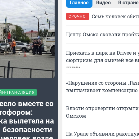
Главное
Видео
В стране
Семь человек сбил
СРОЧНО
Центр Омска сковали пробки 
Приехать в парк на Drivee и 
сюрпризы для омичей все в
«Нарушение со стороны „Газп
выплачивает компенсацию 
ЙН-ТРАНСЛЯЦИЯ
есло вместе со
Власти опровергли открытие
тофором:
Омском
ка вылетела на
 безопасности
На Урале объявили ракетну
 человек возле