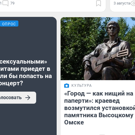
1
79
3 августа
ОПРОС
«сексуальными»
хитами приедет в
ли бы попасть на
онцерт?
КУЛЬТУРА
«Город — как нищий на
олосовать
паперти»: краевед
возмутился установко
памятника Высоцкому
Омске