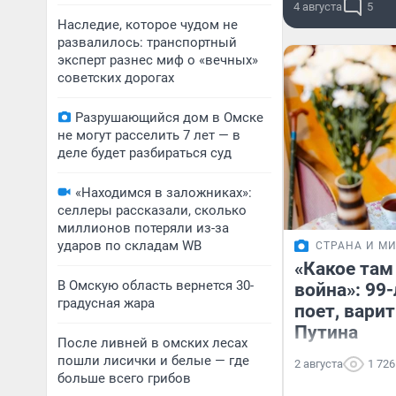
4 августа
5
Наследие, которое чудом не
развалилось: транспортный
эксперт разнес миф о «вечных»
советских дорогах
Разрушающийся дом в Омске
не могут расселить 7 лет — в
деле будет разбираться суд
«Находимся в заложниках»:
селлеры рассказали, сколько
миллионов потеряли из-за
ударов по складам WB
СТРАНА И М
«Какое там
В Омскую область вернется 30-
война»: 99
градусная жара
поет, вари
Путина
После ливней в омских лесах
пошли лисички и белые — где
2 августа
1 726
больше всего грибов