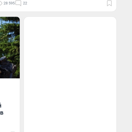
28 595
22
й
 в