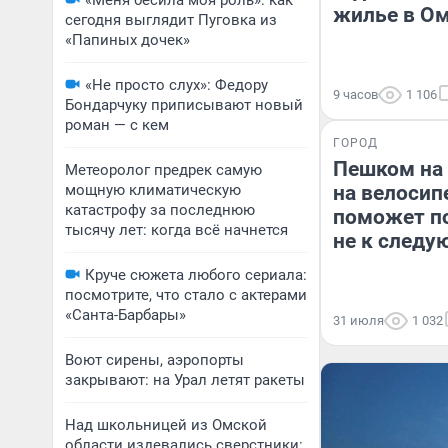
«Меня бесила моя роль»: как
жилье в О
сегодня выглядит Пуговка из
«Папиных дочек»
«Не просто слух»: Федору
9 часов
1 106
Бондарчуку приписывают новый
роман — с кем
ГОРОД
Пешком на 
Метеоролог предрек самую
мощную климатическую
на велосип
катастрофу за последнюю
поможет по
тысячу лет: когда всё начнется
не к следу
Круче сюжета любого сериала:
посмотрите, что стало с актерами
«Санта-Барбары»
31 июля
1 032
Воют сирены, аэропорты
закрывают: на Урал летят ракеты
Над школьницей из Омской
области издевались сверстники: