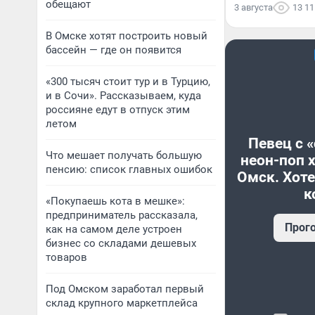
обещают
3 августа
13 11
В Омске хотят построить новый
бассейн — где он появится
«300 тысяч стоит тур и в Турцию,
и в Сочи». Рассказываем, куда
россияне едут в отпуск этим
летом
Певец с 
Что мешает получать большую
неон-поп 
пенсию: список главных ошибок
Омск. Хоте
к
«Покупаешь кота в мешке»:
предприниматель рассказала,
Прог
как на самом деле устроен
бизнес со складами дешевых
товаров
Под Омском заработал первый
склад крупного маркетплейса