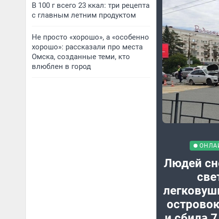
В 100 г всего 23 ккал: три рецепта
с главным летним продуктом
Не просто «хорошо», а «особенно
хорошо»: рассказали про места
Омска, созданные теми, кто
влюблен в город
ОНЛА
Людей сн
све
легковуш
островок
и сбила 7