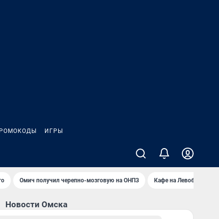
РОМОКОДЫ
ИГРЫ
то
Омич получил черепно-мозговую на ОНПЗ
Кафе на Левобережье 
Новости Омска