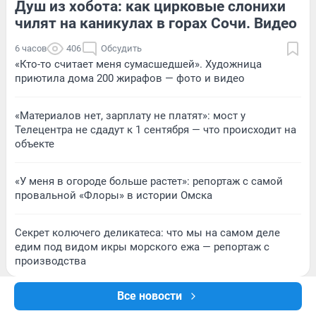
Душ из хобота: как цирковые слонихи
4
Обсудить
6
Обсудить
чилят на каникулах в горах Сочи. Видео
6 часов
406
Обсудить
«Кто-то считает меня сумасшедшей». Художница
приютила дома 200 жирафов — фото и видео
«Материалов нет, зарплату не платят»: мост у
Телецентра не сдадут к 1 сентября — что происходит на
объекте
«У меня в огороде больше растет»: репортаж с самой
провальной «Флоры» в истории Омска
Секрет колючего деликатеса: что мы на самом деле
едим под видом икры морского ежа — репортаж с
производства
Все новости