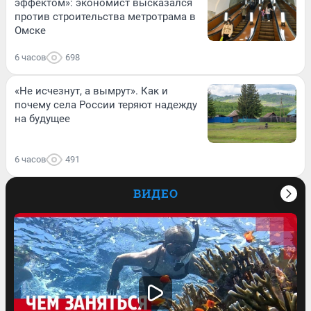
эффектом»: экономист высказался
против строительства метротрама в
Омске
6 часов
698
«Не исчезнут, а вымрут». Как и
почему села России теряют надежду
на будущее
6 часов
491
ВИДЕО