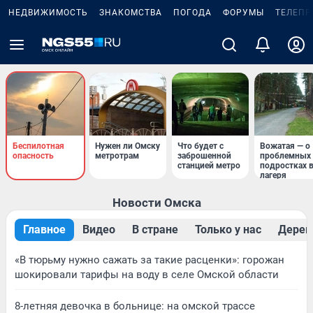
НЕДВИЖИМОСТЬ
ЗНАКОМСТВА
ПОГОДА
ФОРУМЫ
ТЕЛЕПР
Беспилотная
Нужен ли Омску
Что будет с
Вожатая — о
опасность
метротрам
заброшенной
проблемных
станцией метро
подростках 
лагеря
Новости Омска
Главное
Видео
В стране
Только у нас
Дерев
«В тюрьму нужно сажать за такие расценки»: горожан
шокировали тарифы на воду в селе Омской области
8-летняя девочка в больнице: на омской трассе