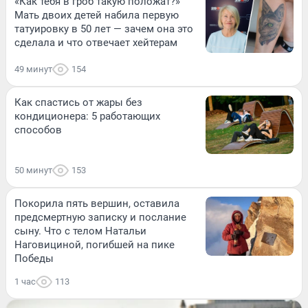
«Как тебя в гроб такую положат?»
Мать двоих детей набила первую
татуировку в 50 лет — зачем она это
сделала и что отвечает хейтерам
49 минут
154
Как спастись от жары без
кондиционера: 5 работающих
способов
50 минут
153
Покорила пять вершин, оставила
предсмертную записку и послание
сыну. Что с телом Натальи
Наговициной, погибшей на пике
Победы
1 час
113