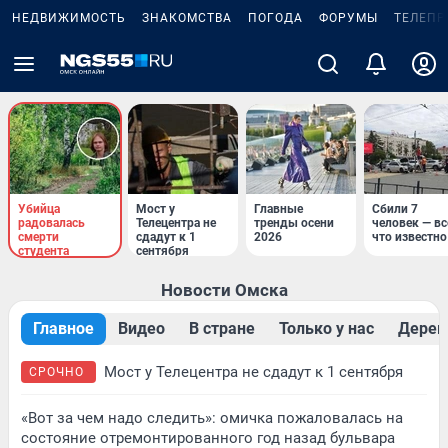
НЕДВИЖИМОСТЬ
ЗНАКОМСТВА
ПОГОДА
ФОРУМЫ
ТЕЛЕПР
Убийца
Мост у
Главные
Сбили 7
радовалась
Телецентра не
тренды осени
человек — вс
смерти
сдадут к 1
2026
что известно
студента
сентября
Новости Омска
Главное
Видео
В стране
Только у нас
Дерев
Мост у Телецентра не сдадут к 1 сентября
СРОЧНО
«Вот за чем надо следить»: омичка пожаловалась на
состояние отремонтированного год назад бульвара