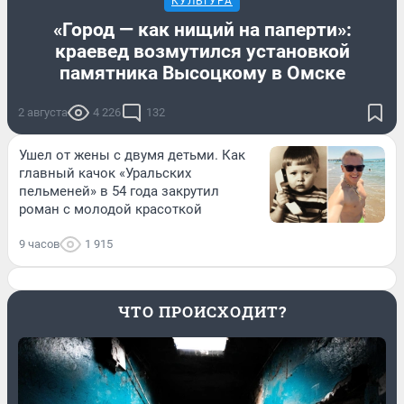
КУЛЬТУРА
«Город — как нищий на паперти»:
краевед возмутился установкой
памятника Высоцкому в Омске
2 августа
4 226
132
Ушел от жены с двумя детьми. Как
главный качок «Уральских
пельменей» в 54 года закрутил
роман с молодой красоткой
9 часов
1 915
ЧТО ПРОИСХОДИТ?