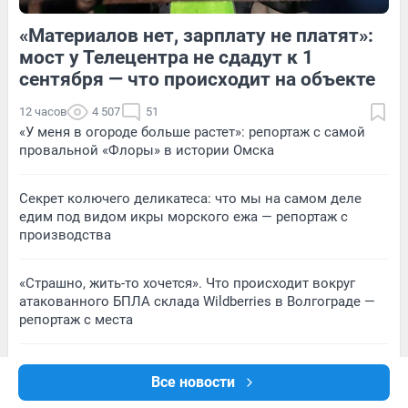
«Материалов нет, зарплату не платят»:
4
Обсудить
1
Обсудить
мост у Телецентра не сдадут к 1
сентября — что происходит на объекте
12 часов
4 507
51
«У меня в огороде больше растет»: репортаж с самой
провальной «Флоры» в истории Омска
Секрет колючего деликатеса: что мы на самом деле
едим под видом икры морского ежа — репортаж с
производства
«Страшно, жить-то хочется». Что происходит вокруг
атакованного БПЛА склада Wildberries в Волгограде —
репортаж с места
«Есть ли на свете матери, которые пережили всё это?»:
Все новости
репортаж из затопленного села, где стихия убила
молодую художницу