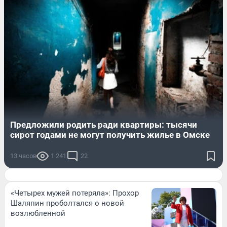
Предложили родить ради квартиры: тысячи
сирот годами не могут получить жилье в Омске
13 часов
1 241
22
«Четырех мужей потеряла»: Прохор
Шаляпин проболтался о новой
возлюбленной