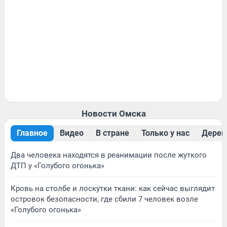
Новости Омска
Главное
Видео
В стране
Только у нас
Дерев
Два человека находятся в реанимации после жуткого
ДТП у «Голубого огонька»
Кровь на столбе и лоскутки ткани: как сейчас выглядит
островок безопасности, где сбили 7 человек возле
«Голубого огонька»