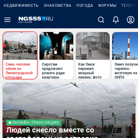
НЕДВИЖИМОСТЬ
ЗНАКОМСТВА
ПОГОДА
ФОРУМЫ
ТЕЛЕПР
Семь человек
Сиротам
Как Омск
Омич получи
сбили на
предлагают
пережил
черепно-
Ленинградской
рожать ради
мощный
мозговую на
площади
квартиры
ливень: фото
ОНПЗ
ОНЛАЙН-ТРАНСЛЯЦИЯ
Людей снесло вместе со