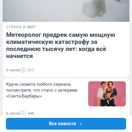
СТРАНА И МИР
Метеоролог предрек самую мощную
климатическую катастрофу за
последнюю тысячу лет: когда всё
начнется
6 часов
217
Круче сюжета любого сериала:
посмотрите, что стало с актерами
«Санта-Барбары»
6 часов
448
Все новости
На Урале объявили ракетную