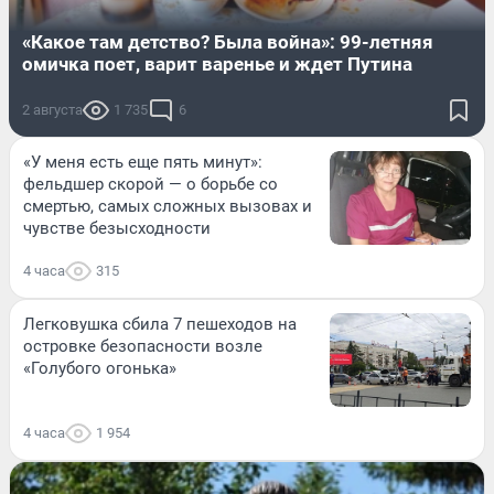
«Какое там детство? Была война»: 99-летняя
омичка поет, варит варенье и ждет Путина
2 августа
1 735
6
«У меня есть еще пять минут»:
фельдшер скорой — о борьбе со
смертью, самых сложных вызовах и
чувстве безысходности
4 часа
315
Легковушка сбила 7 пешеходов на
островке безопасности возле
«Голубого огонька»
4 часа
1 954