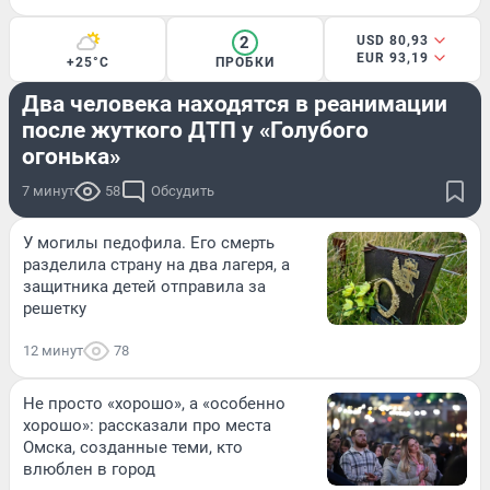
2
USD 80,93
EUR 93,19
+25°C
ПРОБКИ
ПРОИСШЕСТВИЯ
Два человека находятся в реанимации
после жуткого ДТП у «Голубого
огонька»
7 минут
58
Обсудить
У могилы педофила. Его смерть
разделила страну на два лагеря, а
защитника детей отправила за
решетку
12 минут
78
Не просто «хорошо», а «особенно
хорошо»: рассказали про места
Омска, созданные теми, кто
влюблен в город