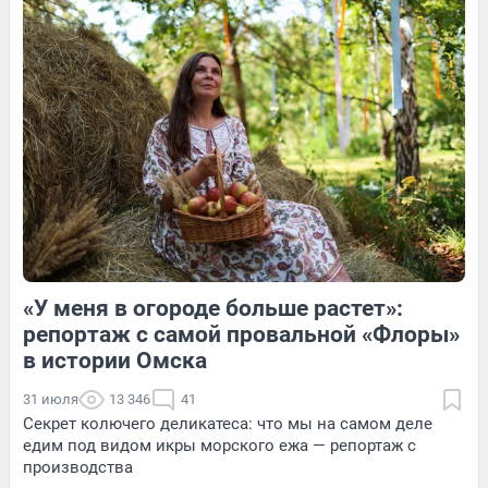
2
Обсудить
3
Обсудить
9
Обсудить
«У меня в огороде больше растет»:
1
Обсудить
5
Обсудить
репортаж с самой провальной «Флоры»
в истории Омска
31 июля
13 346
41
Секрет колючего деликатеса: что мы на самом деле
едим под видом икры морского ежа — репортаж с
производства