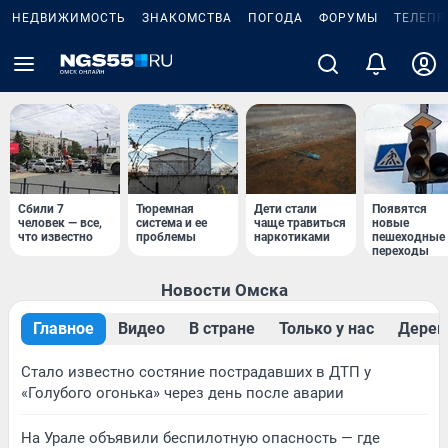
НЕДВИЖИМОСТЬ
ЗНАКОМСТВА
ПОГОДА
ФОРУМЫ
ТЕЛЕПР
Сбили 7
Тюремная
Дети стали
Появятся
человек — все,
система и ее
чаще травиться
новые
что известно
проблемы
наркотиками
пешеходные
переходы
Новости Омска
Главное
Видео
В стране
Только у нас
Дерев
Стало известно состяние пострадавших в ДТП у
«Голубого огонька» через день после аварии
На Урале объявили беспилотную опасность — где