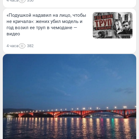
4 часа
350
«Подушкой надавил на лицо, чтобы
не кричала»: жених убил модель и
год возил ее труп в чемодане —
видео
4 часа
382