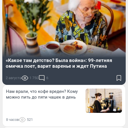
«Какое там детство? Была война»: 99-летняя
омичка поет, варит варенье и ждет Путина
2 августа
1 750
6
Нам врали, что кофе вреден? Кому
можно пить до пяти чашек в день
8 часов
521