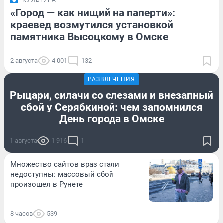
КУЛЬТУРА
«Город — как нищий на паперти»:
краевед возмутился установкой
памятника Высоцкому в Омске
2 августа
4 001
132
РАЗВЛЕЧЕНИЯ
Рыцари, силачи со слезами и внезапный
сбой у Серябкиной: чем запомнился
День города в Омске
1 августа
1 916
1
Множество сайтов враз стали
недоступны: массовый сбой
произошел в Рунете
8 часов
539