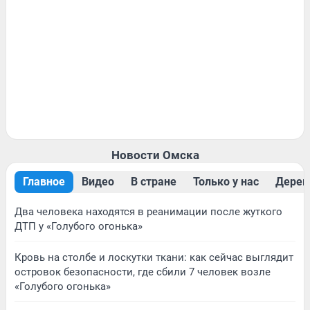
Новости Омска
Главное
Видео
В стране
Только у нас
Дерев
Два человека находятся в реанимации после жуткого
ДТП у «Голубого огонька»
Кровь на столбе и лоскутки ткани: как сейчас выглядит
островок безопасности, где сбили 7 человек возле
«Голубого огонька»