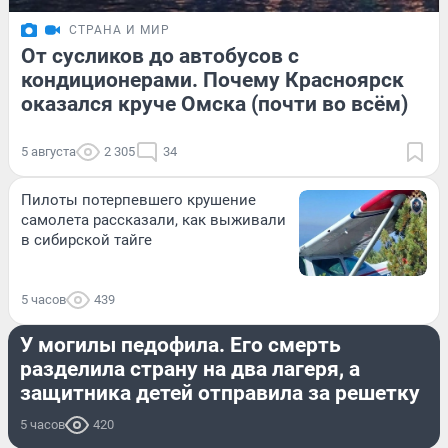
СТРАНА И МИР
От сусликов до автобусов с
кондиционерами. Почему Красноярск
оказался круче Омска (почти во всём)
5 августа
2 305
34
Пилоты потерпевшего крушение
самолета рассказали, как выживали
в сибирской тайге
5 часов
439
КРИМИНАЛ
У могилы педофила. Его смерть
разделила страну на два лагеря, а
защитника детей отправила за решетку
5 часов
420