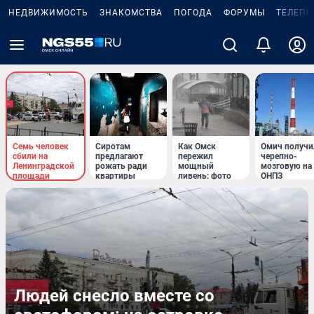
НЕДВИЖИМОСТЬ
ЗНАКОМСТВА
ПОГОДА
ФОРУМЫ
ТЕЛЕПР
Семь человек
Сиротам
Как Омск
Омич получи
сбили на
предлагают
пережил
черепно-
Ленинградской
рожать ради
мощный
мозговую на
площади
квартиры
ливень: фото
ОНПЗ
Людей снесло вместе со