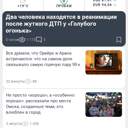
0
USD 81,41
EUR 94,06
+19°C
ПРОБКИ
ПРОИСШЕСТВИЯ
Два человека находятся в реанимации
после жуткого ДТП у «Голубого
огонька»
5 часов
1 173
3
Все думали, что Орейро и Арана
встречаются: что на самом деле
связывало самую горячую пару 90-х
22 минуты
88
Не просто «хорошо», а «особенно
хорошо»: рассказали про места
Омска, созданные теми, кто
влюблен в город
3 августа
1 428