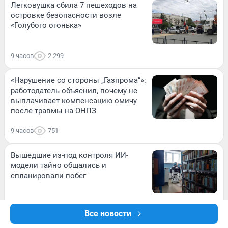
Легковушка сбила 7 пешеходов на
островке безопасности возле
«Голубого огонька»
9 часов
2 299
«Нарушение со стороны „Газпрома“»:
работодатель объяснил, почему не
выплачивает компенсацию омичу
после травмы на ОНПЗ
9 часов
751
Вышедшие из-под контроля ИИ-
модели тайно общались и
спланировали побег
10 часов
562
Все новости