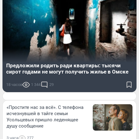
Предложили родить ради квартиры: тысячи
сирот годами не могут получить жилье в Омске
18 часов
1 344
29
«Простите нас за всё». С телефона
исчезнувшей в тайге семьи
Усольцевых пришло леденящее
душу сообщение
3 часа
277