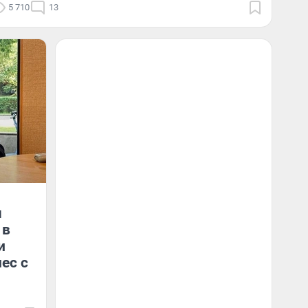
5 710
13
ч
 в
и
ес с