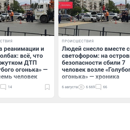
СТВИЯ
ПРОИСШЕСТВИЯ
в реанимации и
Людей снесло вместе с
олбах: всё, что
светофором: на остров
о жутком ДТП
безопасности сбили 7
убого огонька» —
человек возле «Голубо
семь человек
огонька» — хроника
14
6 августа
6 669
66