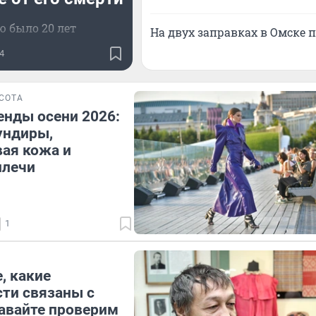
 было 20 лет
На двух заправках в Омске 
4
СОТА
нды осени 2026:
ундиры,
ая кожа и
плечи
1
, какие
ти связаны с
авайте проверим