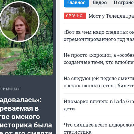
Главное
Видео
В стране
Мост у Телецентра
СРОЧНО
«Вот за чем надо следить»:
отремонтированного год на
Не просто «хорошо», а «особ
созданные теми, кто влюбле
На следующей неделе омичи
свечах: сколько стоят билет
КРИМИНАЛ
адовалась»:
Иномарка влетела в Lada Gr
реваемая в
дети
тве омского
-историка была
Что сильнее всего подорожал
статистика
е от его смерти