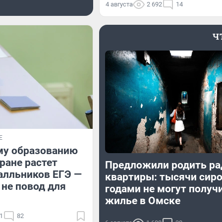
4 августа
2 692
14
Ч
Е
му образованию
тране растет
Предложили родить ра
алльников ЕГЭ —
квартиры: тысячи сир
 не повод для
годами не могут получ
жилье в Омске
1
82