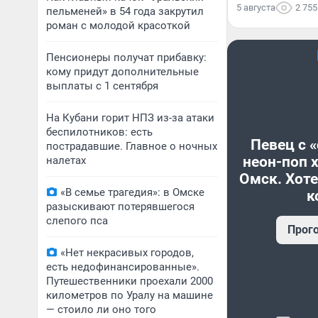
5 августа
2 755
пельменей» в 54 года закрутил
роман с молодой красоткой
Пенсионеры получат прибавку:
кому придут дополнительные
выплаты с 1 сентября
На Кубани горит НПЗ из-за атаки
беспилотников: есть
Певец с 
пострадавшие. Главное о ночных
неон-поп 
налетах
Омск. Хоте
«В семье трагедия»: в Омске
к
разыскивают потерявшегося
слепого пса
Прог
«Нет некрасивых городов,
есть недофинансированные».
Путешественники проехали 2000
километров по Уралу на машине
— стоило ли оно того