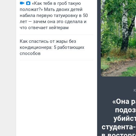
«Как тебя в гроб такую
положат?» Мать двоих детей
набила первую татуировку в 50
лет — зачем она это сделала и
что отвечает хейтерам
Как спастись от жары без
кондиционера: 5 работающих
способов
«Она р
подоз
убийс
студента
в восторг