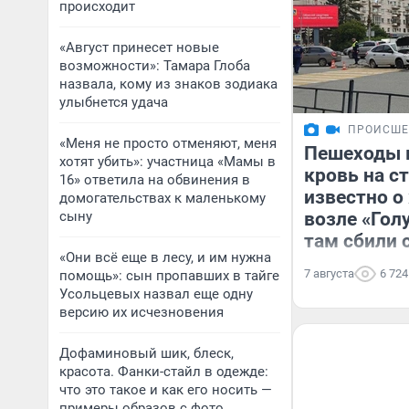
происходит
«Август принесет новые
возможности»: Тамара Глоба
назвала, кому из знаков зодиака
улыбнется удача
ПРОИСШЕ
«Меня не просто отменяют, меня
Пешеходы 
хотят убить»: участница «Мамы в
кровь на ст
16» ответила на обвинения в
известно 
домогательствах к маленькому
сыну
возле «Гол
там сбили 
«Они всё еще в лесу, и им нужна
7 августа
6 724
помощь»: сын пропавших в тайге
Усольцевых назвал еще одну
версию их исчезновения
Дофаминовый шик, блеск,
красота. Фанки-стайл в одежде:
что это такое и как его носить —
примеры образов с фото