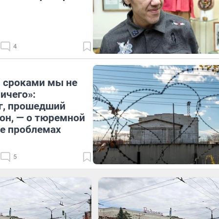
4
 сроками мы не
ичего»:
г, прошедший
зон, — о тюремной
ее проблемах
5