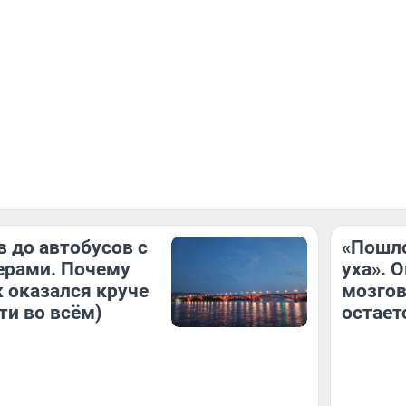
в до автобусов с
«Пошло
ерами. Почему
уха». 
 оказался круче
мозгов
ти во всём)
остает