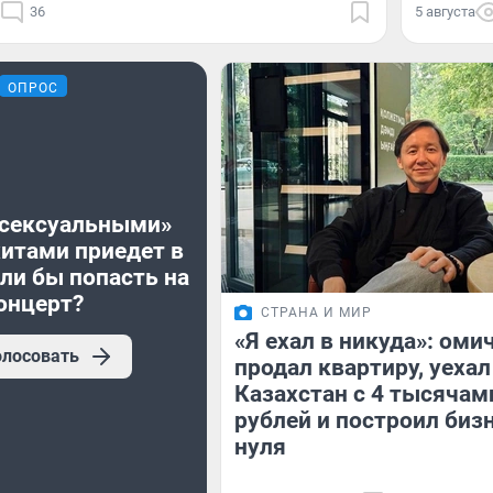
36
5 августа
ОПРОС
«сексуальными»
хитами приедет в
ли бы попасть на
онцерт?
СТРАНА И МИР
«Я ехал в никуда»: оми
олосовать
продал квартиру, уехал
Казахстан с 4 тысячам
рублей и построил бизн
нуля