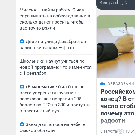
4 августа
5
Миссия — найти работу. О чем
спрашивать на собеседовании и
сколько денег просить, чтобы
вас точно взяли
Двор на улице Декабристов
залило кипятком — фото
Школьники начнут учиться по
новой программе: что изменится
с 1 сентября
ОБРАЗОВАНИ
«В математике был больше
Российско
всего уверен»: выпускник
конец? В с
рассказал, как исправил 298
баллов за ЕГЭ на 300 и поступил
число стоб
в престижный вуз
почему это
радости
Звездная полоса на небе: в
Омской области
3 августа
13 54