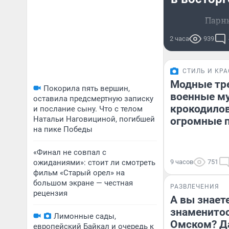
Парню
2 часа
939
СТИЛЬ И КРА
Модные тре
Покорила пять вершин,
военные м
оставила предсмертную записку
крокодилов
и послание сыну. Что с телом
Натальи Наговициной, погибшей
огромные 
на пике Победы
«Финал не совпал с
ожиданиями»: стоит ли смотреть
9 часов
751
фильм «Старый орел» на
большом экране — честная
РАЗВЛЕЧЕНИЯ
рецензия
А вы знаете
знаменитос
Лимонные сады,
Омском? Д
европейский Байкал и очередь к