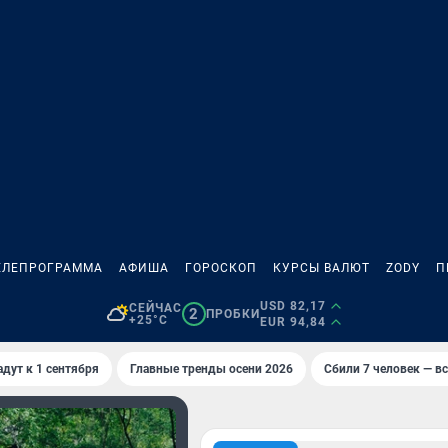
ЕЛЕПРОГРАММА
АФИША
ГОРОСКОП
КУРСЫ ВАЛЮТ
ZODY
П
USD 82,17
СЕЙЧАС
2
ПРОБКИ
+25°C
EUR 94,84
адут к 1 сентября
Главные тренды осени 2026
Сбили 7 человек — вс