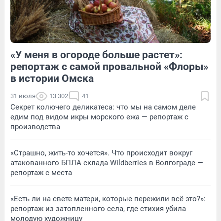
«У меня в огороде больше растет»:
1
Обсудить
3
Обсудить
репортаж с самой провальной «Флоры»
в истории Омска
31 июля
13 302
41
Секрет колючего деликатеса: что мы на самом деле
едим под видом икры морского ежа — репортаж с
производства
«Страшно, жить-то хочется». Что происходит вокруг
атакованного БПЛА склада Wildberries в Волгограде —
репортаж с места
«Есть ли на свете матери, которые пережили всё это?»:
репортаж из затопленного села, где стихия убила
молодую художницу