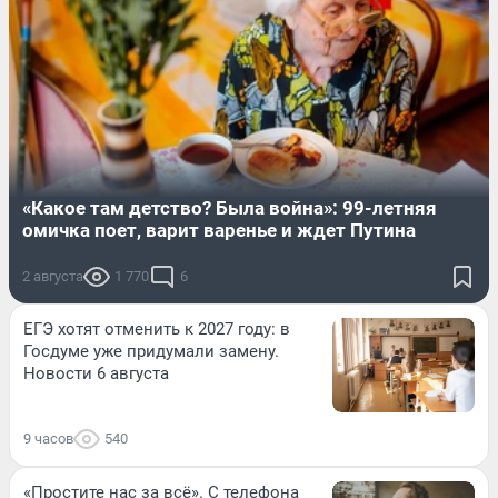
«Какое там детство? Была война»: 99-летняя
омичка поет, варит варенье и ждет Путина
2 августа
1 770
6
ЕГЭ хотят отменить к 2027 году: в
Госдуме уже придумали замену.
Новости 6 августа
9 часов
540
«Простите нас за всё». С телефона