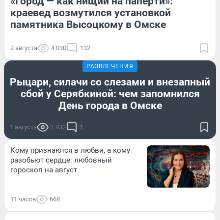
«Город — как нищий на паперти»:
краевед возмутился установкой
памятника Высоцкому в Омске
2 августа
4 030
132
РАЗВЛЕЧЕНИЯ
Рыцари, силачи со слезами и внезапный
сбой у Серябкиной: чем запомнился
День города в Омске
1 августа
1 932
1
Кому признаются в любви, а кому
разобьют сердце: любовный
гороскоп на август
11 часов
668