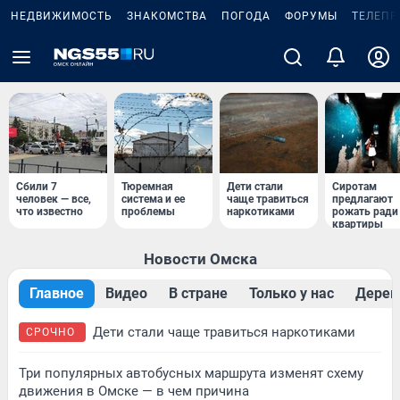
НЕДВИЖИМОСТЬ
ЗНАКОМСТВА
ПОГОДА
ФОРУМЫ
ТЕЛЕПР
Сбили 7
Тюремная
Дети стали
Сиротам
человек — все,
система и ее
чаще травиться
предлагают
что известно
проблемы
наркотиками
рожать ради
квартиры
Новости Омска
Главное
Видео
В стране
Только у нас
Дерев
Дети стали чаще травиться наркотиками
СРОЧНО
Три популярных автобусных маршрута изменят схему
движения в Омске — в чем причина