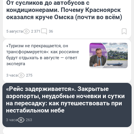
От сусликов до автобусов с
кондиционерами. Почему Красноярск
оказался круче Омска (почти во всём)
5 августа
2 371
36
«Туризм не прекращается, он
трансформируется»: как россияне
будут отдыхать в августе — ответ
эксперта
3 часа
275
СТРАНА И МИР
«Рейс задерживается». Закрытые
аэропорты, неудобные ночевки и сутки
на пересадку: как путешествовать при
нестабильном небе
3 часа
263