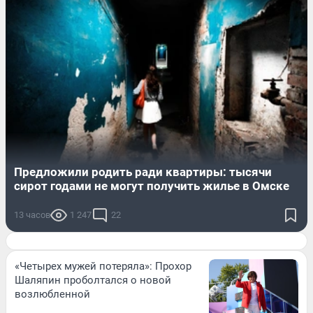
Предложили родить ради квартиры: тысячи
сирот годами не могут получить жилье в Омске
13 часов
1 247
22
«Четырех мужей потеряла»: Прохор
Шаляпин проболтался о новой
возлюбленной