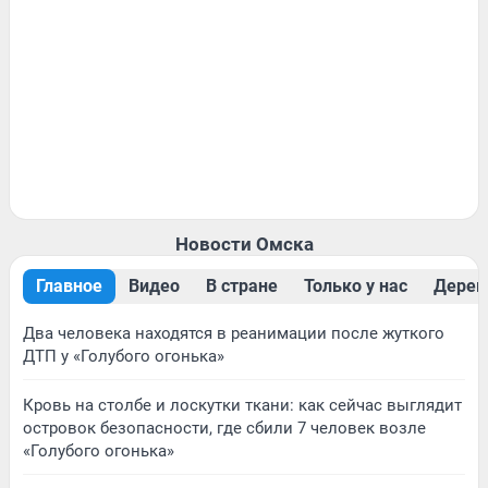
Новости Омска
Главное
Видео
В стране
Только у нас
Дерев
Два человека находятся в реанимации после жуткого
ДТП у «Голубого огонька»
Кровь на столбе и лоскутки ткани: как сейчас выглядит
островок безопасности, где сбили 7 человек возле
«Голубого огонька»