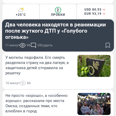
2
USD 80,93
EUR 93,19
+25°C
ПРОБКИ
ПРОИСШЕСТВИЯ
Два человека находятся в реанимации
после жуткого ДТП у «Голубого
огонька»
11 минут
96
Обсудить
У могилы педофила. Его смерть
разделила страну на два лагеря, а
защитника детей отправила за
решетку
16 минут
84
Не просто «хорошо», а «особенно
хорошо»: рассказали про места
Омска, созданные теми, кто
влюблен в город