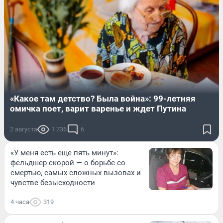
«Какое там детство? Была война»: 99-летняя
омичка поет, варит варенье и ждет Путина
2 августа
1 736
6
«У меня есть еще пять минут»:
фельдшер скорой — о борьбе со
смертью, самых сложных вызовах и
чувстве безысходности
4 часа
319