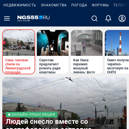
НЕДВИЖИМОСТЬ
ЗНАКОМСТВА
ПОГОДА
ФОРУМЫ
ТЕЛЕПР
Семь человек
Сиротам
Как Омск
Омич получи
сбили на
предлагают
пережил
черепно-
Ленинградской
рожать ради
мощный
мозговую на
площади
квартиры
ливень: фото
ОНПЗ
ОНЛАЙН-ТРАНСЛЯЦИЯ
Людей снесло вместе со