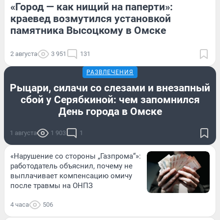
«Город — как нищий на паперти»:
краевед возмутился установкой
памятника Высоцкому в Омске
2 августа
3 951
131
РАЗВЛЕЧЕНИЯ
Рыцари, силачи со слезами и внезапный
сбой у Серябкиной: чем запомнился
День города в Омске
1 августа
1 903
1
«Нарушение со стороны „Газпрома“»:
работодатель объяснил, почему не
выплачивает компенсацию омичу
после травмы на ОНПЗ
4 часа
506