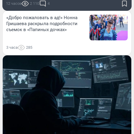
12 часов
2 110
4
«Добро пожаловать в ад!» Нонна
Гришаева раскрыла подробности
съемок в «Папиных дочках»
3 часа
285