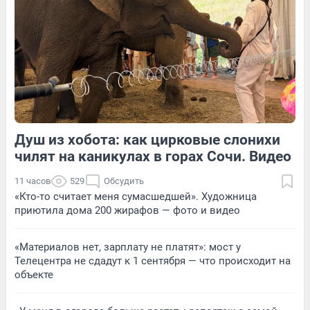
2
Обсудить
1
Обсудить
Душ из хобота: как цирковые слонихи
4
Обсудить
7
Обсудить
чилят на каникулах в горах Сочи. Видео
11 часов
529
Обсудить
«Кто-то считает меня сумасшедшей». Художница
приютила дома 200 жирафов — фото и видео
«Материалов нет, зарплату не платят»: мост у
Телецентра не сдадут к 1 сентября — что происходит на
объекте