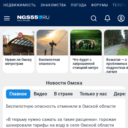
НЕДВИЖИМОСТЬ
ЗНАКОМСТВА
ПОГОДА
ФОРУМЫ
ТЕЛЕПР
Нужен ли Омску
Беспилотная
Что будет с
Вожатая — о
метротрам
опасность
заброшенной
проблемных
станцией метро
подростках 
лагеря
Новости Омска
Главное
Видео
В стране
Только у нас
Дерев
Беспилотную опасность отменили в Омской области
«В тюрьму нужно сажать за такие расценки»: горожан
шокировали тарифы на воду в селе Омской области