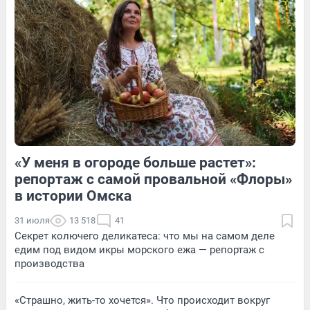
Обсудить
Обсудить
«У меня в огороде больше растет»:
1
Обсудить
3
Обсудить
репортаж с самой провальной «Флоры»
в истории Омска
31 июля
13 518
41
Секрет колючего деликатеса: что мы на самом деле
едим под видом икры морского ежа — репортаж с
производства
«Страшно, жить-то хочется». Что происходит вокруг