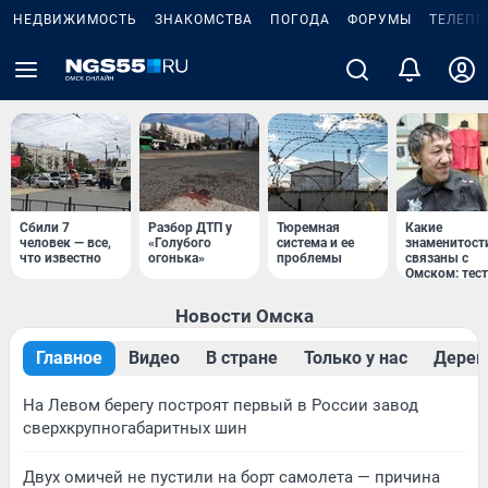
НЕДВИЖИМОСТЬ
ЗНАКОМСТВА
ПОГОДА
ФОРУМЫ
ТЕЛЕПР
Сбили 7
Разбор ДТП у
Тюремная
Какие
человек — все,
«Голубого
система и ее
знаменитост
что известно
огонька»
проблемы
связаны с
Омском: тест
Новости Омска
Главное
Видео
В стране
Только у нас
Дерев
На Левом берегу построят первый в России завод
сверхкрупногабаритных шин
Двух омичей не пустили на борт самолета — причина