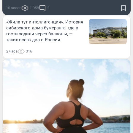
10 часов
1 058
2
«Жила тут интеллигенция». История
сибирского дома-бумеранга, где в
гости ходили через балконы, —
таких всего два в России
2 часа
316