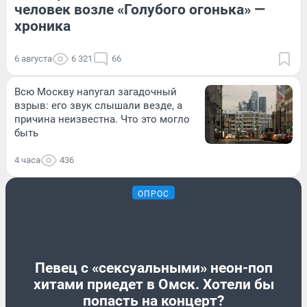
человек возле «Голубого огонька» —
хроника
6 августа
6 321
66
Всю Москву напугал загадочный
взрыв: его звук слышали везде, а
причина неизвестна. Что это могло
быть
4 часа
436
ОПРОС
Певец с «сексуальными» неон-поп
хитами приедет в Омск. Хотели бы
попасть на концерт?