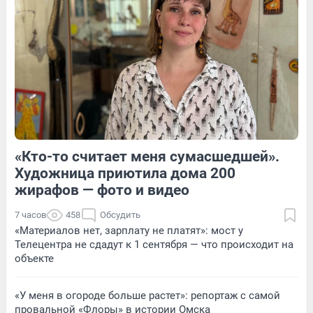
4
Обсудить
8
Обсудить
«Кто-то считает меня сумасшедшей».
1
Обсудить
7
Обсудить
Художница приютила дома 200
жирафов — фото и видео
7 часов
458
Обсудить
«Материалов нет, зарплату не платят»: мост у
Телецентра не сдадут к 1 сентября — что происходит на
объекте
«У меня в огороде больше растет»: репортаж с самой
провальной «Флоры» в истории Омска