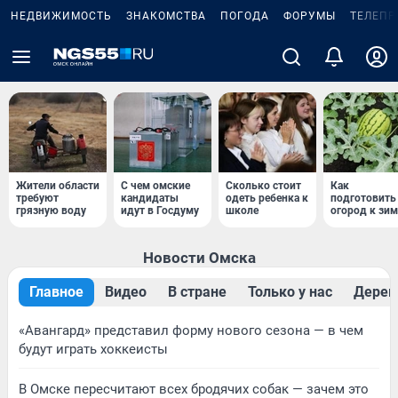
НЕДВИЖИМОСТЬ
ЗНАКОМСТВА
ПОГОДА
ФОРУМЫ
ТЕЛЕПР
Жители области
С чем омские
Сколько стоит
Как
требуют
кандидаты
одеть ребенка к
подготовить
грязную воду
идут в Госдуму
школе
огород к зим
Новости Омска
Главное
Видео
В стране
Только у нас
Дерев
«Авангард» представил форму нового сезона — в чем
будут играть хоккеисты
В Омске пересчитают всех бродячих собак — зачем это