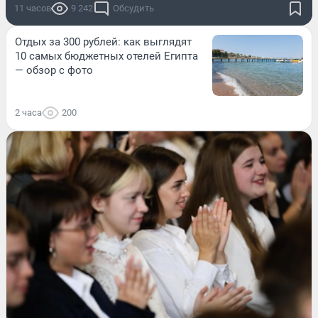
11 часов
9 242
Обсудить
Отдых за 300 рублей: как выглядят
10 самых бюджетных отелей Египта
— обзор с фото
2 часа
200