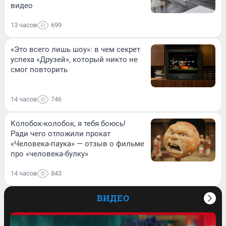
видео
13 часов
699
«Это всего лишь шоу»: в чем секрет
успеха «Друзей», который никто не
смог повторить
14 часов
746
Колобок-колобок, я тебя боюсь!
Ради чего отложили прокат
«Человека-паука» — отзыв о фильме
про «человека-булку»
14 часов
843
ВИДЕО