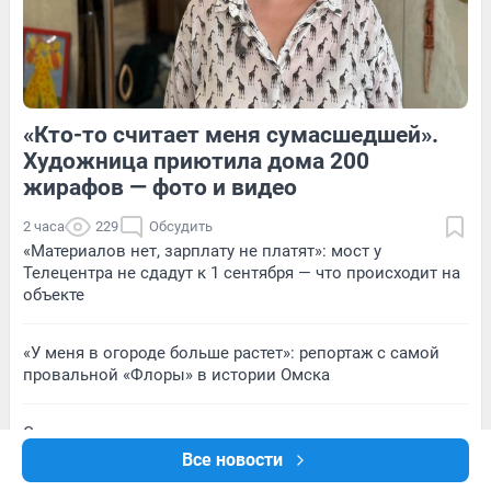
4
Обсудить
6
Обсудить
«Кто-то считает меня сумасшедшей».
1
Обсудить
6
Обсудить
Художница приютила дома 200
жирафов — фото и видео
2 часа
229
Обсудить
«Материалов нет, зарплату не платят»: мост у
Телецентра не сдадут к 1 сентября — что происходит на
объекте
«У меня в огороде больше растет»: репортаж с самой
провальной «Флоры» в истории Омска
Секрет колючего деликатеса: что мы на самом деле
едим под видом икры морского ежа — репортаж с
Все новости
производства