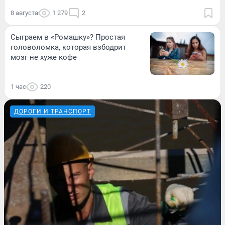
8 августа
1 279
2
Сыграем в «Ромашку»? Простая
головоломка, которая взбодрит
мозг не хуже кофе
1 час
220
ДОРОГИ И ТРАНСПОРТ