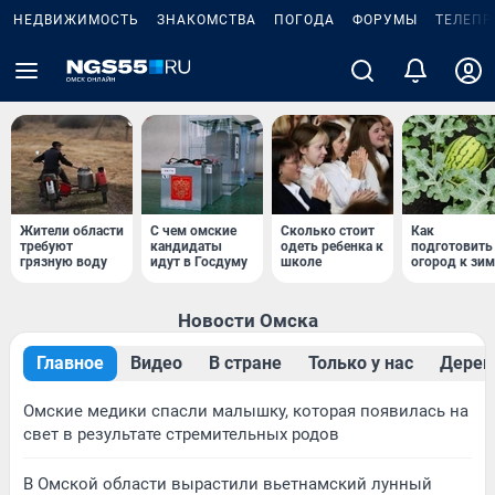
НЕДВИЖИМОСТЬ
ЗНАКОМСТВА
ПОГОДА
ФОРУМЫ
ТЕЛЕПР
Жители области
С чем омские
Сколько стоит
Как
требуют
кандидаты
одеть ребенка к
подготовить
грязную воду
идут в Госдуму
школе
огород к зим
Новости Омска
Главное
Видео
В стране
Только у нас
Дерев
Омские медики спасли малышку, которая появилась на
свет в результате стремительных родов
В Омской области вырастили вьетнамский лунный