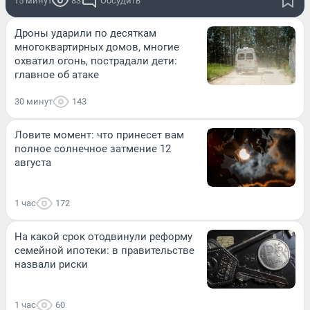
15 минут
83
Обсудить
Дроны ударили по десяткам
многоквартирных домов, многие
охватил огонь, пострадали дети:
главное об атаке
30 минут
143
Ловите момент: что принесет вам
полное солнечное затмение 12
августа
1 час
172
На какой срок отодвинули реформу
семейной ипотеки: в правительстве
назвали риски
1 час
60