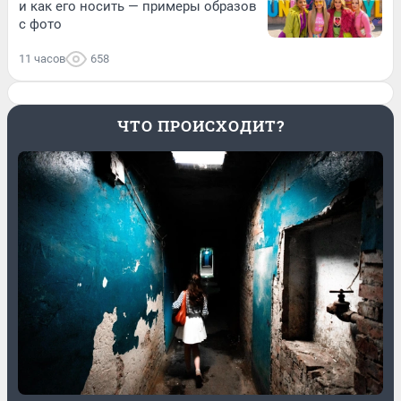
и как его носить — примеры образов
с фото
11 часов
658
ЧТО ПРОИСХОДИТ?