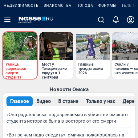
НЕДВИЖИМОСТЬ
ЗНАКОМСТВА
ПОГОДА
ФОРУМЫ
ТЕЛЕПР
Убийца
Мост у
Главные
Сбили 7
радовалась
Телецентра не
тренды осени
человек — вс
смерти
сдадут к 1
2026
что известно
студента
сентября
Новости Омска
Главное
Видео
В стране
Только у нас
Дерев
«Она радовалась»: подозреваемая в убийстве омского
студента-историка была в восторге от его смерти
«Вот за чем надо следить»: омичка пожаловалась на