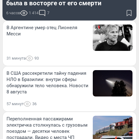
была в восторге от его смерти
6 часов
1 414
7
В Аргентине умер отец Лионеля
Месси
31 минута
93
В США рассекретили тайну падения
НЛО в Бразилии: внутри сферы
обнаружили тело человека. Новости
8 августа
57 минут
36
Переполненная пассажирами
электричка столкнулась с грузовым
поездом — десятки человек
пострадали. Видео с места ЧП