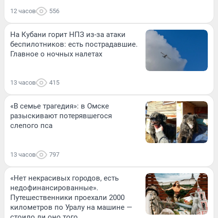
12 часов
556
На Кубани горит НПЗ из-за атаки
беспилотников: есть пострадавшие.
Главное о ночных налетах
13 часов
415
«В семье трагедия»: в Омске
разыскивают потерявшегося
слепого пса
13 часов
797
«Нет некрасивых городов, есть
недофинансированные».
Путешественники проехали 2000
километров по Уралу на машине —
стоило ли оно того