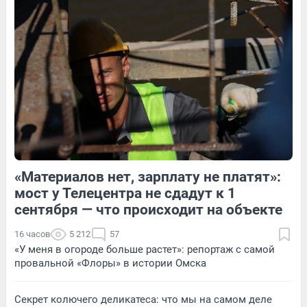
5
Обсудить
1
Обсудить
«Материалов нет, зарплату не платят»:
4
Обсудить
1
Обсудить
мост у Телецентра не сдадут к 1
сентября — что происходит на объекте
16 часов
5 212
57
«У меня в огороде больше растет»: репортаж с самой
провальной «Флоры» в истории Омска
Секрет колючего деликатеса: что мы на самом деле