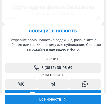
1
Обсудить
3
Обсудить
Будто кадр из фильма Балабанова
Кирилл Башинский / NGS55.RU
11 часов
5
СООБЩИТЬ НОВОСТЬ
Отправьте свою новость в редакцию, расскажите о
проблеме или подкиньте тему для публикации. Сюда же
загружайте ваше видео и фото.
ЗВОНИТЕ
8 (3812) 38-08-69
ИЛИ ПИШИТЕ
Написать в редакцию
Все новости