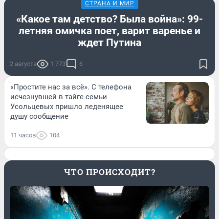
СТРАНА И МИР
«Какое там детство? Была война»: 99-
летняя омичка поет, варит варенье и
ждет Путина
2 августа
1 773
6
«Простите нас за всё». С телефона
исчезнувшей в тайге семьи
Усольцевых пришло леденящее
душу сообщение
11 часов
104
ЧТО ПРОИСХОДИТ?