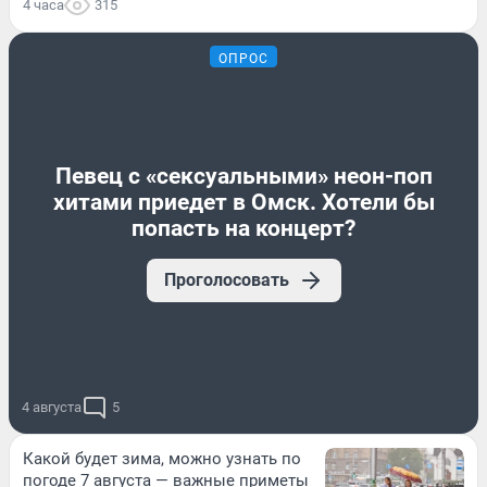
4 часа
315
ОПРОС
Певец с «сексуальными» неон-поп
хитами приедет в Омск. Хотели бы
попасть на концерт?
Проголосовать
4 августа
5
Какой будет зима, можно узнать по
погоде 7 августа — важные приметы