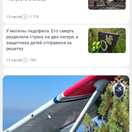
13 часов
1 716
У могилы педофила. Его смерть
разделила страну на два лагеря, а
защитника детей отправила за
решетку
13 часов
793