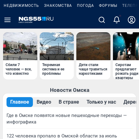
НЕДВИЖИМОСТЬ
ЗНАКОМСТВА
ПОГОДА
ФОРУМЫ
ТЕЛЕПР
2
Сбили 7
Тюремная
Дети стали
Сиротам
человек — все,
система и ее
чаще травиться
предлагают
что известно
проблемы
наркотиками
рожать ради
квартиры
Новости Омска
Главное
Видео
В стране
Только у нас
Дерев
Где в Омске появятся новые пешеходные переходы —
инфографика
122 человека пропало в Омской области за июль