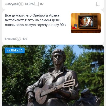
3 августа
13 225
82
Все думали, что Орейро и Арана
встречаются: что на самом деле
связывало самую горячую пару 90-х
8 часов
498
КУЛЬТУРА