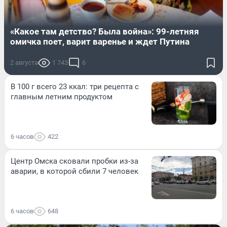
«Какое там детство? Была война»: 99-летняя
омичка поет, варит варенье и ждет Путина
2 августа
1 743
6
В 100 г всего 23 ккал: три рецепта с
главным летним продуктом
6 часов
422
Центр Омска сковали пробки из-за
аварии, в которой сбили 7 человек
6 часов
648