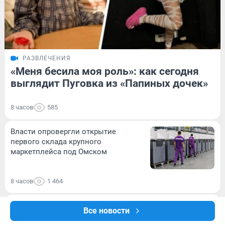
РАЗВЛЕЧЕНИЯ
«Меня бесила моя роль»: как сегодня
выглядит Пуговка из «Папиных дочек»
8 часов
585
Власти опровергли открытие
первого склада крупного
маркетплейса под Омском
8 часов
1 464
«Не просто слух»: Федору
Все новости
Бондарчуку приписывают новый