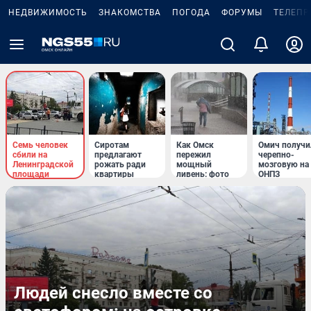
НЕДВИЖИМОСТЬ
ЗНАКОМСТВА
ПОГОДА
ФОРУМЫ
ТЕЛЕПР
Семь человек
Сиротам
Как Омск
Омич получи
сбили на
предлагают
пережил
черепно-
Ленинградской
рожать ради
мощный
мозговую на
площади
квартиры
ливень: фото
ОНПЗ
Людей снесло вместе со