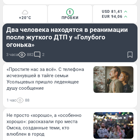
1
USD 81,41
EUR 94,06
+20°C
ПРОБКИ
ПРОИСШЕСТВИЯ
Два человека находятся в реанимации
после жуткого ДТП у «Голубого
огонька»
3 часа
882
2
«Простите нас за всё». С телефона
исчезнувшей в тайге семьи
Усольцевых пришло леденящее
душу сообщение
1 час
88
Не просто «хорошо», а «особенно
хорошо»: рассказали про места
Омска, созданные теми, кто
влюблен в город