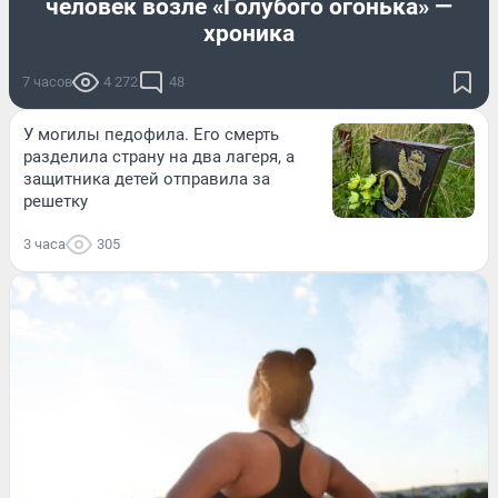
человек возле «Голубого огонька» —
хроника
7 часов
4 272
48
У могилы педофила. Его смерть
разделила страну на два лагеря, а
защитника детей отправила за
решетку
3 часа
305