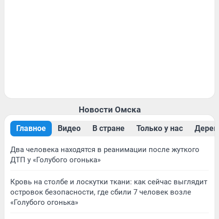
Новости Омска
Главное
Видео
В стране
Только у нас
Дерев
Два человека находятся в реанимации после жуткого
ДТП у «Голубого огонька»
Кровь на столбе и лоскутки ткани: как сейчас выглядит
островок безопасности, где сбили 7 человек возле
«Голубого огонька»