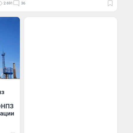
2 691
36
из
ОНПЗ
сации