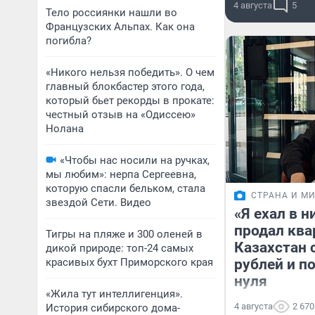
4 августа
5
Тело россиянки нашли во
Французских Альпах. Как она
погибла?
«Никого нельзя победить». О чем
главный блокбастер этого года,
который бьет рекорды в прокате:
честный отзыв на «Одиссею»
Нолана
«Чтобы нас носили на ручках,
мы любим»: нерпа Сергеевна,
которую спасли бельком, стала
СТРАНА И М
звездой Сети. Видео
«Я ехал в н
продал квар
Тигры на пляже и 300 оленей в
Казахстан 
дикой природе: топ-24 самых
красивых бухт Приморского края
рублей и п
нуля
«Жила тут интеллигенция».
4 августа
2 670
История сибирского дома-