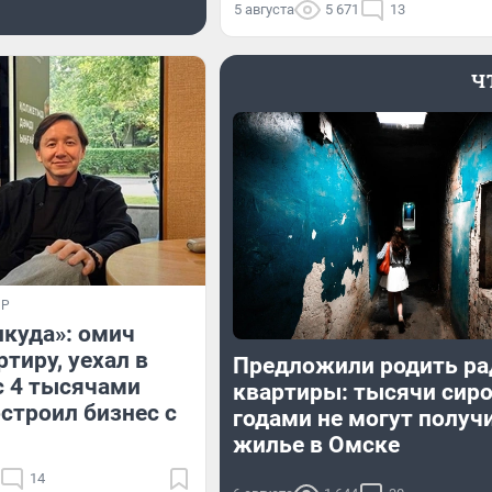
5 августа
5 671
13
Ч
ИР
икуда»: омич
тиру, уехал в
Предложили родить ра
с 4 тысячами
квартиры: тысячи сир
остроил бизнес с
годами не могут получ
жилье в Омске
14