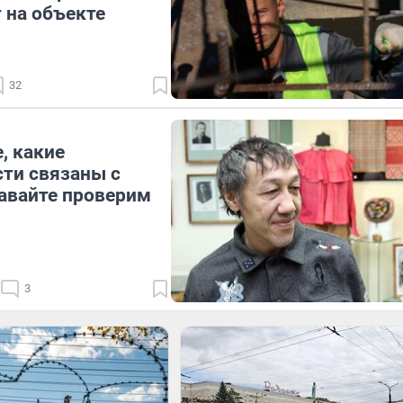
 на объекте
32
, какие
ти связаны с
авайте проверим
3