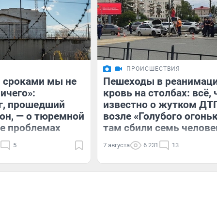
ПРОИСШЕСТВИЯ
 сроками мы не
Пешеходы в реанимаци
ичего»:
кровь на столбах: всё, 
г, прошедший
известно о жутком ДТ
зон, — о тюремной
возле «Голубого огонь
ее проблемах
там сбили семь челове
5
7 августа
6 231
13