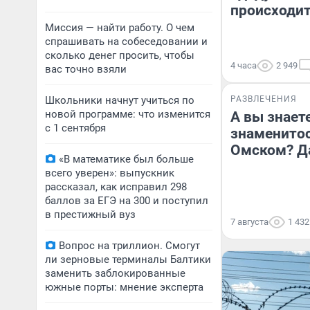
происходит
Миссия — найти работу. О чем
спрашивать на собеседовании и
сколько денег просить, чтобы
4 часа
2 949
вас точно взяли
Школьники начнут учиться по
РАЗВЛЕЧЕНИЯ
новой программе: что изменится
А вы знаете
с 1 сентября
знаменитос
Омском? Д
«В математике был больше
всего уверен»: выпускник
рассказал, как исправил 298
баллов за ЕГЭ на 300 и поступил
в престижный вуз
7 августа
1 432
Вопрос на триллион. Смогут
ли зерновые терминалы Балтики
заменить заблокированные
южные порты: мнение эксперта