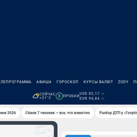
ЕЛЕПРОГРАММА
АФИША
ГОРОСКОП
КУРСЫ ВАЛЮТ
ZODY
П
USD 82,17
СЕЙЧАС
3
ПРОБКИ
+21°C
EUR 94,84
ени 2026
Сбили 7 человек — все, что известно
Разбор ДТП у «Голуб