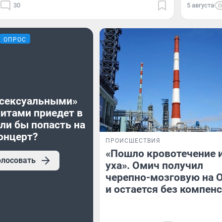
30
5 августа
ОПРОС
«сексуальными»
хитами приедет в
ли бы попасть на
онцерт?
ПРОИСШЕСТВИЯ
«Пошло кровотечение 
олосовать
уха». Омич получил
черепно-мозговую на 
и остается без компен