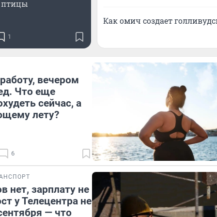
птицы
Как омич создает голливудс
1
работу, вечером
ед. Что еще
худеть сейчас, а
ющему лету?
6
РАНСПОРТ
в нет, зарплату не
ост у Телецентра не
 сентября — что