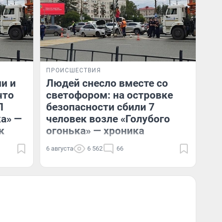
ПРОИСШЕСТВИЯ
и и
Людей снесло вместе со
что
светофором: на островке
П
безопасности сбили 7
ка» —
человек возле «Голубого
к
огонька» — хроника
6 августа
6 562
66