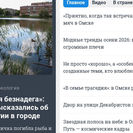
Главное
Видео
В стране
«Приятно, когда так встреч
мяч в Омске
Модные тренды осени 2026:
огромные плечи
Не просто «хорошо», а «особ
созданные теми, кто влюбле
«В семье трагедия»: в Омск
ЭКОЛОГИЯ
 безнадега»:
Двор на улице Декабристов
ысказались об
ии в городе
Звездная полоса на небе: в
пичка погибла рыба и
Путь — космические кадры