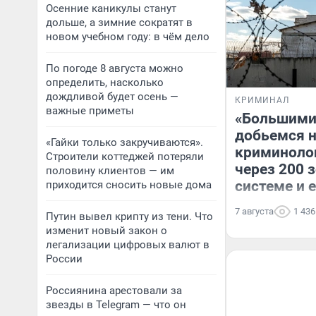
Осенние каникулы станут
дольше, а зимние сократят в
новом учебном году: в чём дело
По погоде 8 августа можно
определить, насколько
дождливой будет осень —
КРИМИНАЛ
важные приметы
«Большими
добьемся н
«Гайки только закручиваются».
криминоло
Строители коттеджей потеряли
через 200 
половину клиентов — им
системе и 
приходится сносить новые дома
7 августа
1 436
Путин вывел крипту из тени. Что
изменит новый закон о
легализации цифровых валют в
России
Россиянина арестовали за
звезды в Telegram — что он