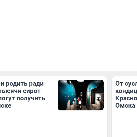
и родить ради
От сус
тысячи сирот
кондиц
могут получить
Красно
мске
Омска 