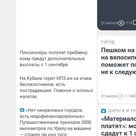
20 минут
119
ГОРОД
Пешком на 
Пенсионеры получат прибавку:
на велосип
кому придут дополнительные
поможет по
выплаты с 1 сентября
не к следу
На Кубани горит НПЗ из-за атаки
беспилотников: есть
пострадавшие. Главное о ночных
налетах
31 июля
1 148
«Нет некрасивых городов,
ДОРОГИ И Т
есть недофинансированные».
«Материало
Путешественники проехали 2000
платят»: м
километров по Уралу на машине
сдадут к 1
— стоило ли оно того