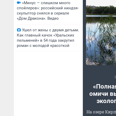
«Минус — слишком много
спойлеров»: российский ниндзя-
скульптор снялся в сериале
«Дом Дракона». Видео
Ушел от жены с двумя детьми.
Как главный качок «Уральских
пельменей» в 54 года закрутил
роман с молодой красоткой
«Полная
омичи в
эколог
На озере Кир