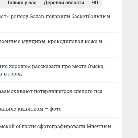
Только у нас
Деревни области
ЧП
ают»: рэперу Gazan подарили баскетбольный
 военные мундиры, крокодиловая кожа и
енно хорошо»: рассказали про места Омска,
н в город
е разыскивают потерявшегося слепого пса
 залило кипятком — фото
 Омской области сфотографировали Млечный