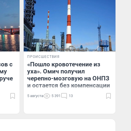
ПРОИСШЕСТВИЯ
сов с
«Пошло кровотечение из
ему
уха». Омич получил
руче
черепно-мозговую на ОНПЗ
и остается без компенсации
5 августа
5 391
13