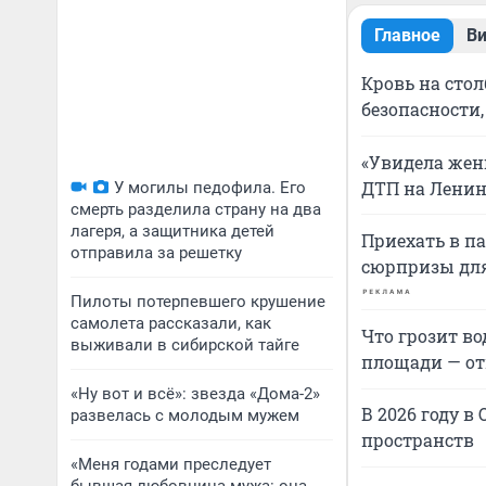
Главное
В
Кровь на стол
безопасности,
«Увидела жен
ДТП на Лени
У могилы педофила. Его
смерть разделила страну на два
лагеря, а защитника детей
Приехать в па
отправила за решетку
сюрпризы для
Пилоты потерпевшего крушение
самолета рассказали, как
Что грозит в
выживали в сибирской тайге
площади — от
«Ну вот и всё»: звезда «Дома-2»
В 2026 году в
развелась с молодым мужем
пространств
«Меня годами преследует