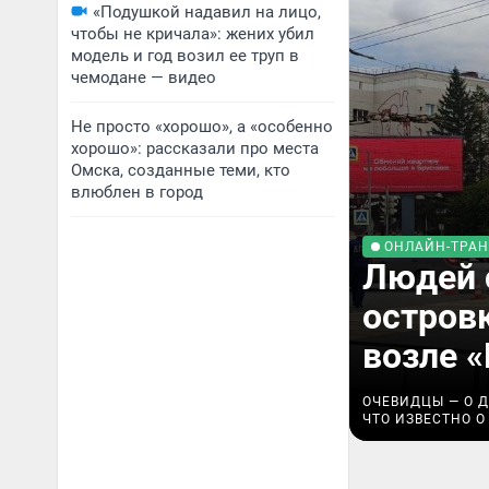
«Подушкой надавил на лицо,
чтобы не кричала»: жених убил
модель и год возил ее труп в
чемодане — видео
Не просто «хорошо», а «особенно
хорошо»: рассказали про места
Омска, созданные теми, кто
влюблен в город
ОНЛАЙН-ТРА
Людей 
островк
возле «
ОЧЕВИДЦЫ — О 
ЧТО ИЗВЕСТНО О