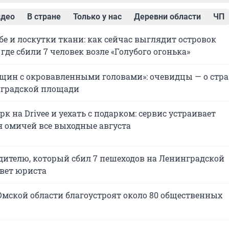
идео
В стране
Только у нас
Деревни области
ЧП
бе и лоскутки ткани: как сейчас выглядит островок
 где сбили 7 человек возле «Голубого огонька»
щин с окровавленными головами»: очевидцы — о ст
нградской площади
рк на Drivee и уехать с подарком: сервис устраивает
 омичей все выходные августа
одителю, который сбил 7 пешеходов на Ленинградской
вет юриста
 Омской области благоустроят около 80 общественных