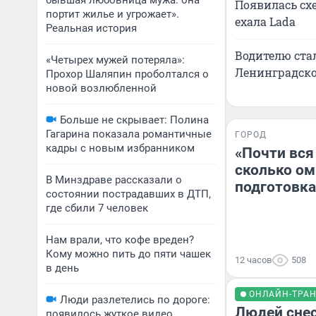
бывшая любовница мужа: она
Появилась схе
портит жилье и угрожает».
ехала Lada
Реальная история
Водителю стал
«Четырех мужей потеряла»:
Ленинградско
Прохор Шаляпин проболтался о
новой возлюбленной
Больше не скрывает: Полина
Гагарина показала романтичные
ГОРОД
кадры с новым избранником
«Почти вся
сколько ом
В Минздраве рассказали о
подготовка
состоянии пострадавших в ДТП,
где сбили 7 человек
Нам врали, что кофе вреден?
Кому можно пить до пяти чашек
12 часов
508
в день
ОНЛАЙН-ТРА
Люди разлетелись по дороге:
Людей снес
появилось жуткое видео