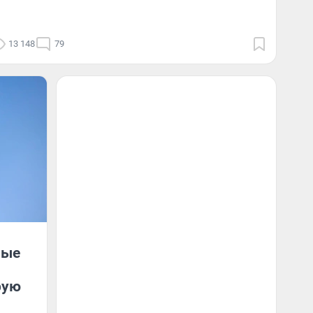
13 148
79
ные
рую