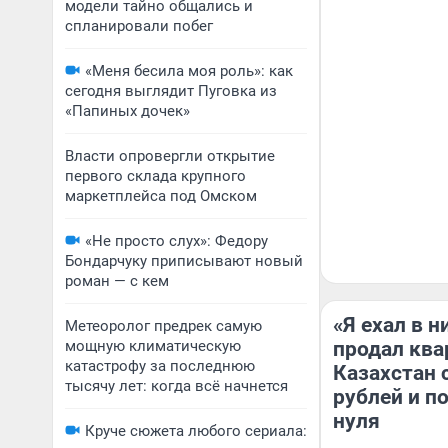
модели тайно общались и
спланировали побег
«Меня бесила моя роль»: как
сегодня выглядит Пуговка из
«Папиных дочек»
Власти опровергли открытие
первого склада крупного
маркетплейса под Омском
«Не просто слух»: Федору
Бондарчуку приписывают новый
роман — с кем
«Я ехал в н
Метеоролог предрек самую
мощную климатическую
продал квар
катастрофу за последнюю
Казахстан 
тысячу лет: когда всё начнется
рублей и п
нуля
Круче сюжета любого сериала: