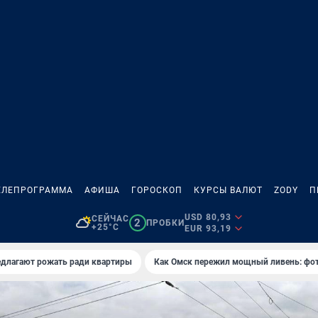
ЕЛЕПРОГРАММА
АФИША
ГОРОСКОП
КУРСЫ ВАЛЮТ
ZODY
П
USD 80,93
СЕЙЧАС
2
ПРОБКИ
+25°C
EUR 93,19
едлагают рожать ради квартиры
Как Омск пережил мощный ливень: фо