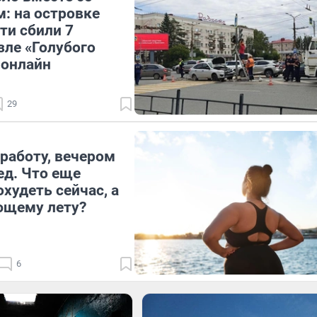
: на островке
ти сбили 7
зле «Голубого
 онлайн
29
работу, вечером
ед. Что еще
худеть сейчас, а
ющему лету?
6