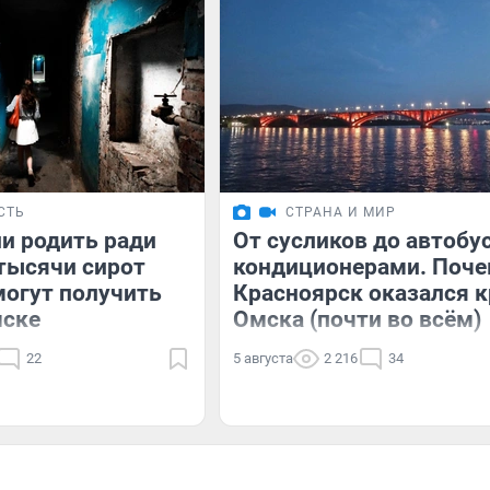
СТЬ
СТРАНА И МИР
и родить ради
От сусликов до автобу
тысячи сирот
кондиционерами. Поч
могут получить
Красноярск оказался к
мске
Омска (почти во всём)
22
5 августа
2 216
34