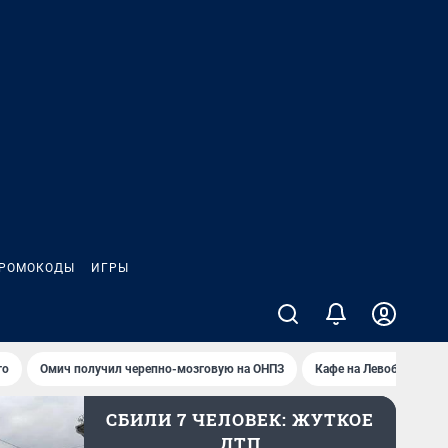
РОМОКОДЫ
ИГРЫ
то
Омич получил черепно-мозговую на ОНПЗ
Кафе на Левобережье 
СБИЛИ 7 ЧЕЛОВЕК: ЖУТКОЕ
ДТП