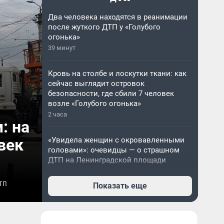
Два человека находятся в реанимации
после жуткого ДТП у «Голубого
огонька»
39 минут
Кровь на столбе и лоскутки ткани: как
сейчас выглядит островок
безопасности, где сбили 7 человек
возле «Голубого огонька»
2 часа
: на
век
«Увидела женщин с окровавленными
головами»: очевидцы — о страшном
ДТП на Ленинградской площади
2 часа
ТП
Показать еще
Что грозит водителю, который сбил 7
пешеходов на Ленинградской площади
— ответ юриста