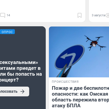
14
3 августа
ОПРОС
«сексуальными»
хитами приедет в
ли бы попасть на
онцерт?
ПРОИСШЕСТВИЯ
Пожар и две беспилот
олосовать
опасности: как Омская
область пережила вто
атаку БПЛА