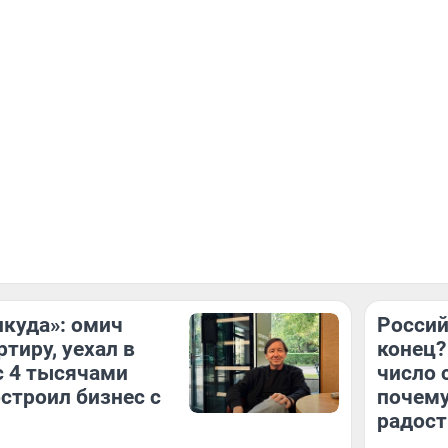
икуда»: омич
Россий
тиру, уехал в
конец?
с 4 тысячами
число 
остроил бизнес с
почему
радост