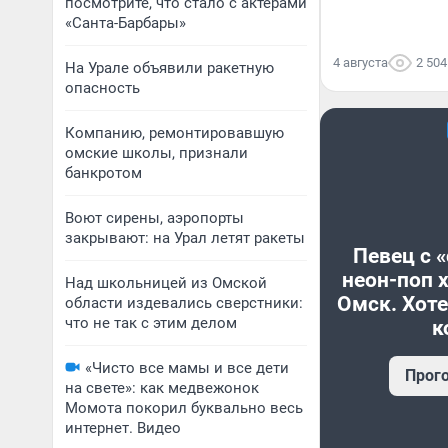
посмотрите, что стало с актерами
«Санта-Барбары»
4 августа
2 504
На Урале объявили ракетную
опасность
Компанию, ремонтировавшую
омские школы, признали
банкротом
Воют сирены, аэропорты
закрывают: на Урал летят ракеты
Певец с 
неон-поп 
Над школьницей из Омской
Омск. Хоте
области издевались сверстники:
что не так с этим делом
к
«Чисто все мамы и все дети
Прог
на свете»: как медвежонок
Момота покорил буквально весь
интернет. Видео