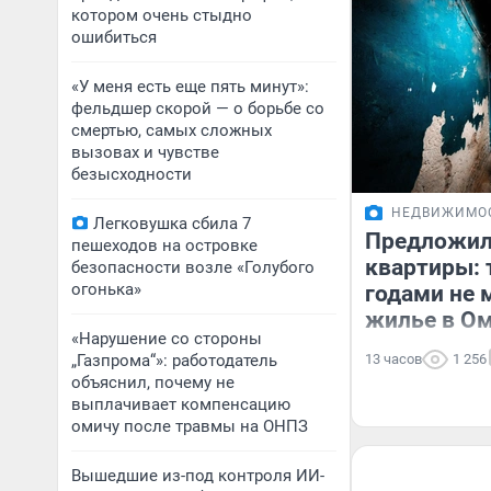
котором очень стыдно
ошибиться
«У меня есть еще пять минут»:
фельдшер скорой — о борьбе со
смертью, самых сложных
вызовах и чувстве
безысходности
НЕДВИЖИМО
Легковушка сбила 7
Предложил
пешеходов на островке
квартиры: 
безопасности возле «Голубого
огонька»
годами не 
жилье в О
«Нарушение со стороны
„Газпрома“»: работодатель
13 часов
1 256
объяснил, почему не
выплачивает компенсацию
омичу после травмы на ОНПЗ
Вышедшие из-под контроля ИИ-