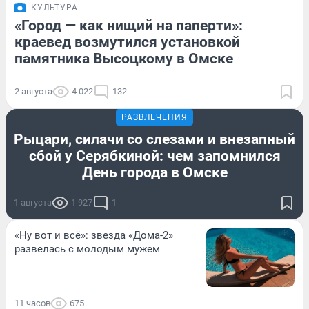
КУЛЬТУРА
«Город — как нищий на паперти»:
краевед возмутился установкой
памятника Высоцкому в Омске
2 августа
4 022
132
РАЗВЛЕЧЕНИЯ
Рыцари, силачи со слезами и внезапный
сбой у Серябкиной: чем запомнился
День города в Омске
1 августа
1 927
1
«Ну вот и всё»: звезда «Дома-2»
развелась с молодым мужем
11 часов
675