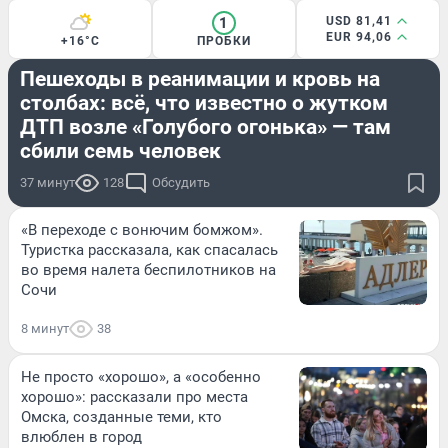
1
USD 81,41
EUR 94,06
+16°C
ПРОБКИ
ХРОНИКА
Пешеходы в реанимации и кровь на
столбах: всё, что известно о жутком
ДТП возле «Голубого огонька» — там
сбили семь человек
37 минут
128
Обсудить
«В переходе с вонючим бомжом».
Туристка рассказала, как спасалась
во время налета беспилотников на
Сочи
8 минут
38
Не просто «хорошо», а «особенно
хорошо»: рассказали про места
Омска, созданные теми, кто
влюблен в город