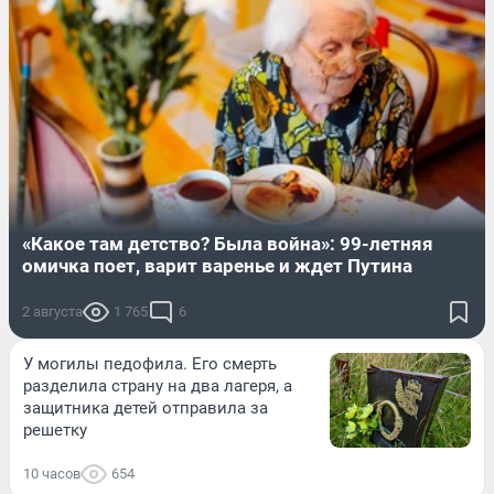
«Какое там детство? Была война»: 99-летняя
омичка поет, варит варенье и ждет Путина
2 августа
1 765
6
У могилы педофила. Его смерть
разделила страну на два лагеря, а
защитника детей отправила за
решетку
10 часов
654