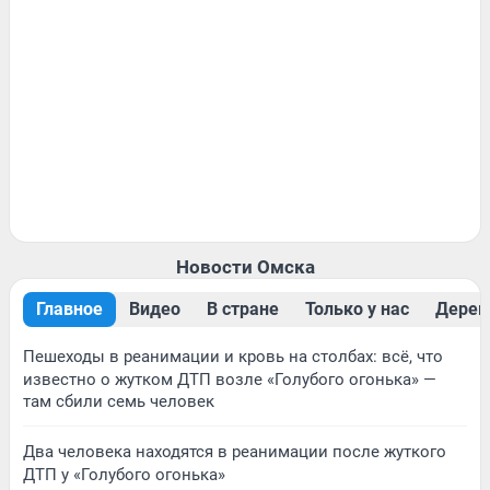
Новости Омска
Главное
Видео
В стране
Только у нас
Дерев
Пешеходы в реанимации и кровь на столбах: всё, что
известно о жутком ДТП возле «Голубого огонька» —
там сбили семь человек
Два человека находятся в реанимации после жуткого
ДТП у «Голубого огонька»