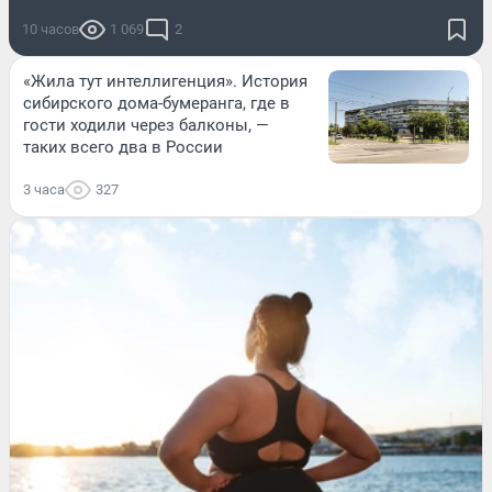
10 часов
1 069
2
«Жила тут интеллигенция». История
сибирского дома-бумеранга, где в
гости ходили через балконы, —
таких всего два в России
3 часа
327