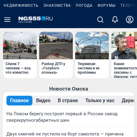
НЕДВИЖИМОСТЬ
ЗНАКОМСТВА
ПОГОДА
ФОРУМЫ
ТЕЛЕПР
Сбили 7
Разбор ДТП у
Тюремная
Какие
человек — все,
«Голубого
система и ее
знаменитост
что известно
огонька»
проблемы
связаны с
Омском: тест
Новости Омска
Главное
Видео
В стране
Только у нас
Дерев
На Левом берегу построят первый в России завод
сверхкрупногабаритных шин
Двух омичей не пустили на борт самолета — причина