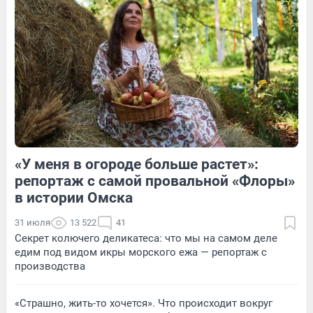
Обсудить
Обсудить
«У меня в огороде больше растет»:
1
Обсудить
3
Обсудить
репортаж с самой провальной «Флоры»
в истории Омска
31 июля
13 522
41
Секрет колючего деликатеса: что мы на самом деле
едим под видом икры морского ежа — репортаж с
производства
«Страшно, жить-то хочется». Что происходит вокруг