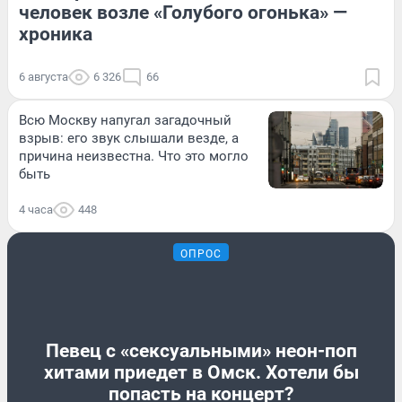
человек возле «Голубого огонька» —
хроника
6 августа
6 326
66
Всю Москву напугал загадочный
взрыв: его звук слышали везде, а
причина неизвестна. Что это могло
быть
4 часа
448
ОПРОС
Певец с «сексуальными» неон-поп
хитами приедет в Омск. Хотели бы
попасть на концерт?